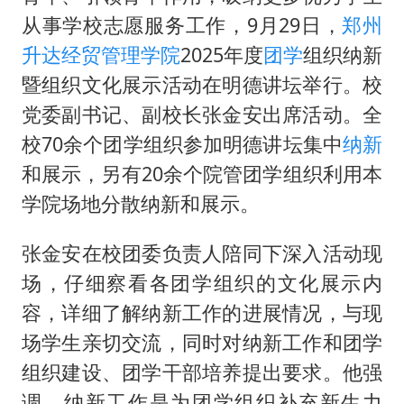
日本试射“战斧”导弹，国防部回应
从事学校志愿服务工作，9月29日，
郑州
胡彦斌韩磊 谁帮谁
升达经贸管理学院
2025年度
团学
组织纳新
夯实基础开新局
暨组织文化展示活动在明德讲坛举行。校
党委副书记、副校长张金安出席活动。全
校70余个团学组织参加明德讲坛集中
纳新
和展示，另有20余个院管团学组织利用本
学院场地分散纳新和展示。
张金安在校团委负责人陪同下深入活动现
场，仔细察看各团学组织的文化展示内
容，详细了解纳新工作的进展情况，与现
场学生亲切交流，同时对纳新工作和团学
组织建设、团学干部培养提出要求。他强
调，纳新工作是为团学组织补充新生力