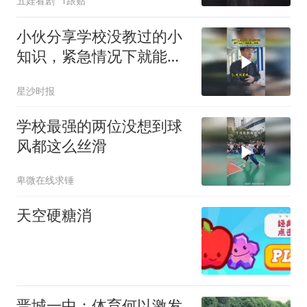
五娃看剧
1跟贴
小伙分享学校没教过的小
知识，紧急情况下就能派
上用场，网友：脚麻甩手
星沙时报
下次必须试试
学校最强的两位没想到球
风都这么丝滑
卑微在线求锤
天空硬糖消
晋城一中：体育何以激发