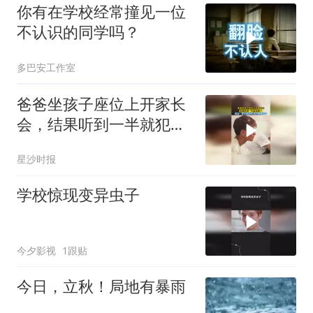
你有在学校经常撞见一位
不认识的同学吗？
多巴安工作室
爸爸坐孩子座位上开家长
会，结果听到一半就犯困
了，网友：家长是原件 孩
星沙时报
子是复印件
学校惊现变异虫子
今夕影视
1跟贴
今日，立秋！局地有暴雨