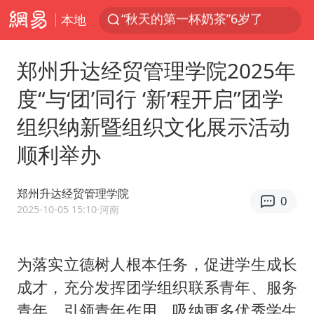
本地
上海：台风白海豚或将带来龙卷风
四川宜宾市高县4.9级地震致1人死亡
郑州升达经贸管理学院2025年
中巨芯：上半年归母净利润1405.77万元
度“与‘团’同行 ‘新’程开启”团学
38岁演员求职万岁山NPC成功
组织纳新暨组织文化展示活动
国乒男单横滨冠军赛全军覆没
顺利举办
U17国足三连胜晋级明日之星半决赛
胡彦斌获《歌手2026》歌王
郑州升达经贸管理学院
0
胜宏科技：股票交易异常波动
2025-10-05 15:10
·河南
美股存储板块集体大跌
东航：国内客票提前14天免费退改
为落实立德树人根本任务，促进学生成长
成才，充分发挥团学组织联系青年、服务
名创优品回应女子吐槽内裤质量差
青年、引领青年作用，吸纳更多优秀学生