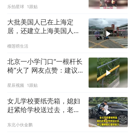
还是拍保守了
乐拍星球
1跟贴
大批美国人已在上海定
居，还建立上海美国人学
校，安保24小时警戒
榴莲唠生活
北京一小学门口“一根杆长
椅”火了 网友点赞：建议
全国推广
星辰视频
1跟贴
女儿学校要纸壳箱，媳妇
赶紧给学校送过去，老公
嘲讽媳妇溜须拍马
东北小伙金鹏