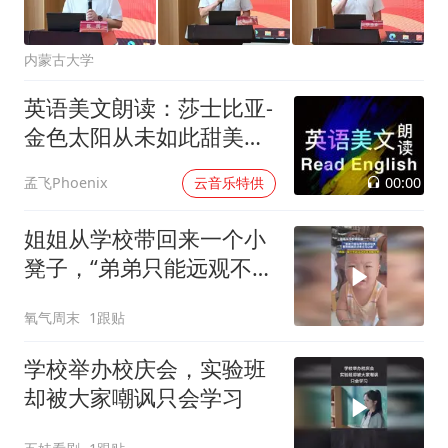
内蒙古大学
英语美文朗读：莎士比亚-
金色太阳从未如此甜美吻
过
00:00
孟飞Phoenix
云音乐特供
姐姐从学校带回来一个小
凳子，“弟弟只能远观不能
近玩焉，看到姐姐走过来
氧气周末
1跟贴
立马让座”
学校举办校庆会，实验班
却被大家嘲讽只会学习