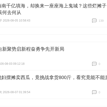
海南千亿填海，却换来一座座海上鬼城？这些烂摊子
该何去何从
026-08-05 10:58:43
139
跟贴
139
向新聚势启新程奋勇争先开新局
6-08-03 09:12:18
0
跟贴
0
媳妇摆摊卖西瓜，竟挑战拿货800斤，看究竟能不能
026-08-07 01:39:54
0
跟贴
0