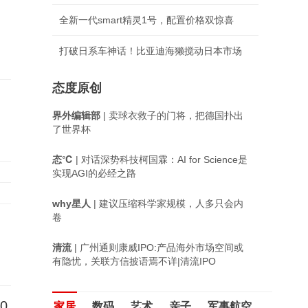
全新一代smart精灵1号，配置价格双惊喜
打破日系车神话！比亚迪海獭搅动日本市场
态度原创
界外编辑部
| 卖球衣救子的门将，把德国扑出
了世界杯
态℃
| 对话深势科技柯国霖：AI for Science是
实现AGI的必经之路
why星人
| 建议压缩科学家规模，人多只会内
卷
清流
| 广州通则康威IPO:产品海外市场空间或
有隐忧，关联方信披语焉不详|清流IPO
0
家居
数码
艺术
亲子
军事航空