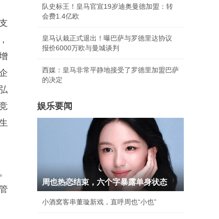
队史标王！皇马官宣19岁迪奥曼德加盟：转
会费1.4亿欧
支
皇马认栽正式退出！曝巴萨与罗德里达协议
，
报价6000万欧与曼城谈判
增
西媒：皇马非常平静地接受了罗德里加盟巴萨
企
的决定
弘
竞
娱乐要闻
生
。
周也热恋结束，六个字暴露单身状态
管
小酒窝客串董璇新戏，直呼周也“小也”