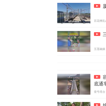
百花缭乱a 2
五莲融媒 20
底通
壹号塔台 20