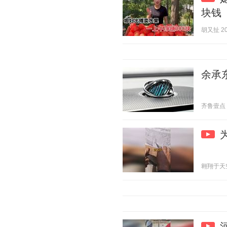
块钱
胡又扯 202
余承东
齐鲁壹点 20
翱翔于天空 2