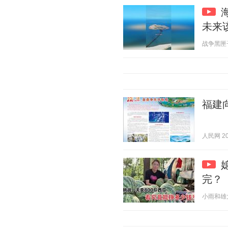
未来
战争黑匣子 2
福建
人民网 202
完？
小雨和雄大 2