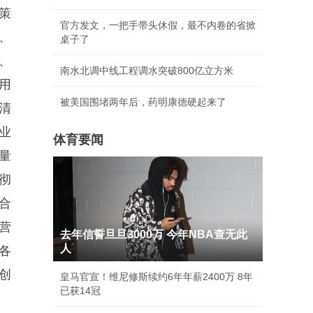
策
官方发文，一把手带头休假，最不内卷的省掀
、
桌子了
、
南水北调中线工程调水突破800亿立方米
用
被美国围堵两年后，药明康德硬起来了
清
业
体育要闻
量
彻
合
营
去年信誓旦旦3000万 今年NBA查无此
人
各
创
皇马官宣！维尼修斯续约6年年薪2400万 8年
已获14冠