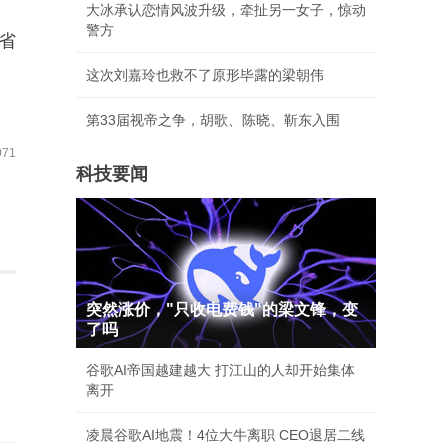
大冰承认恋情风波升级，牵扯另一女子，惊动
警方
省
这次刘嘉玲也救不了原形毕露的梁朝伟
第33届视帝之争，胡歌、陈晓、靳东入围
71
科技要闻
突然涨价，"只收电费钱"的梁文锋，变
了吗
谷歌AI帝国越建越大 打江山的人却开始集体
离开
凌晨谷歌AI地震！4位大牛离职 CEO退居二线