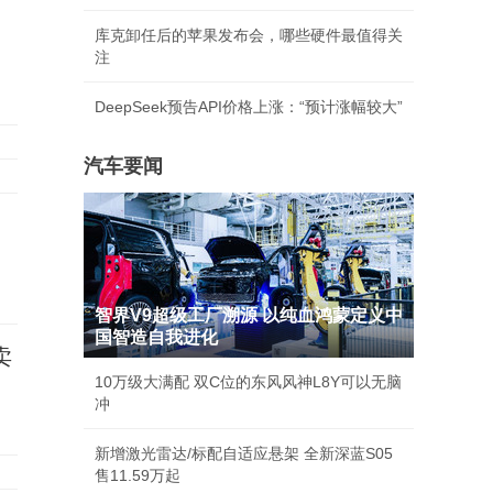
库克卸任后的苹果发布会，哪些硬件最值得关
注
DeepSeek预告API价格上涨：“预计涨幅较大”
汽车要闻
智界V9超级工厂溯源 以纯血鸿蒙定义中
国智造自我进化
卖
10万级大满配 双C位的东风风神L8Y可以无脑
冲
新增激光雷达/标配自适应悬架 全新深蓝S05
售11.59万起