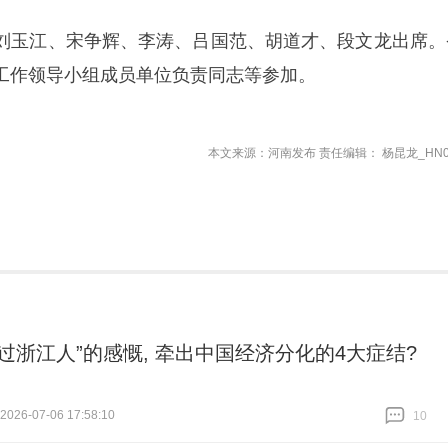
刘玉江、宋争辉、李涛、吕国范、胡道才、段文龙出席。
工作领导小组成员单位负责同志等参加。
本文来源：河南发布 责任编辑： 杨昆龙_HN0
不过浙江人”的感慨, 牵出中国经济分化的4大症结?
26-07-06 17:58:10
10
跟贴
10