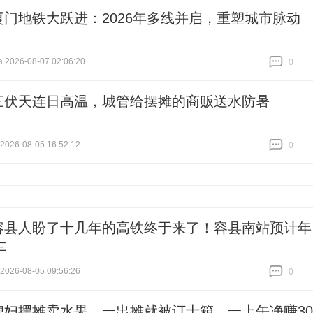
厦门地铁大跃进：2026年多线并启，重塑城市脉动
026-08-07 02:06:20
0
跟贴
0
三伏天连日高温，城管给摆摊的商贩送水防暑
26-08-05 16:52:12
0
跟贴
0
容县人盼了十几年的高铁终于来了！容县南站预计年
车
26-08-05 09:56:26
0
跟贴
0
媳妇摆摊卖水果，一出摊就被订十箱，一上午净赚30