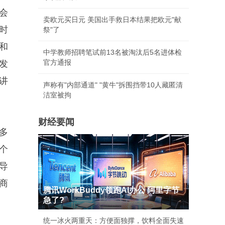
会
卖欧元买日元 美国出手救日本结果把欧元"献
时
祭"了
和
中学教师招聘笔试前13名被淘汰后5名进体检
官方通报
发
讲
声称有"内部通道" "黄牛"拆围挡带10人藏匿清
洁室被拘
财经要闻
多
个
导
商
腾讯WorkBuddy领跑AI办公 阿里字节
急了?
统一冰火两重天：方便面独撑，饮料全面失速