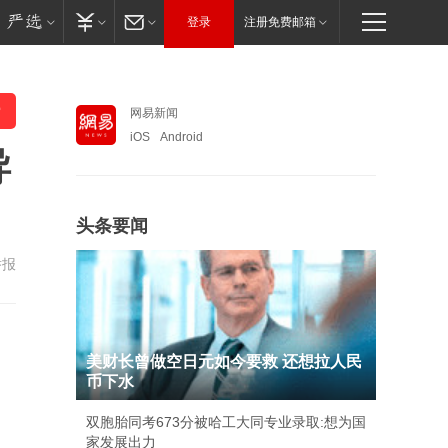
登录
注册免费邮箱
网易新闻
iOS
Android
导
头条要闻
举报
美财长曾做空日元如今要救 还想拉人民
币下水
双胞胎同考673分被哈工大同专业录取:想为国
家发展出力