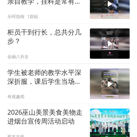
亲自教学，挂科是常有的
事
乐呵指南
1跟贴
柜员干到行长，总共分几
步？
金融八卦女
学生被老师的教学水平深
深折服，课后学生当场下
跪磕头 诚心拜师
奇观趣闻
2026巫山美景美食美物走
进烟台宣传周活动启动
胶东在线