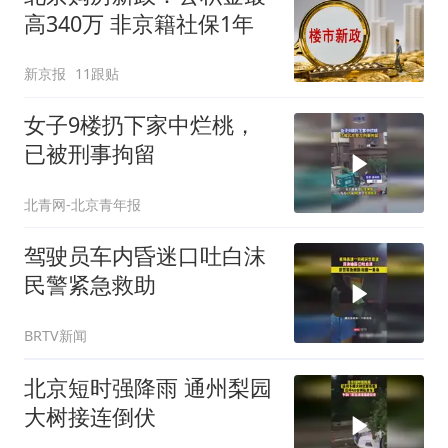
高340万 非京籍社保1年
新京报
11跟贴
女子9楼扔下家中烂桃，
已被刑事拘留
北青网-北京青年报
驾驶员车内昏迷口吐白沫
民警紧急救助
BRTV新闻
北京短时强降雨 通州梨园
大树接连倒伏