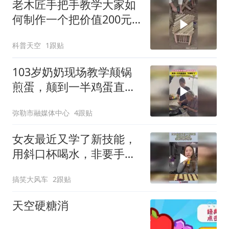
老木匠手把手教学大家如
何制作一个把价值200元
的创意木凳子！
科普天空
1跟贴
103岁奶奶现场教学颠锅
煎蛋，颠到一半鸡蛋直
接“不翼而飞”，网友：奶
弥勒市融媒体中心
4跟贴
奶一世英名毁于一“蛋” #
百岁奶奶
女友最近又学了新技能，
用斜口杯喝水，非要手把
手教学！
搞笑大风车
2跟贴
天空硬糖消