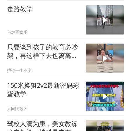
走路教学
乌鸡哥娱乐
只要谈到孩子的教育必吵
架，再这样下去也离离婚
不远了
护你一生不变
150米换狙2v2最新密码彩
蛋教学
人间闲散客
驾校人满为患，美女教练