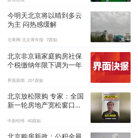
今明天北京将以晴到多云
为主 闷热感缓解
北青网-北京青年报
7跟贴
北京非京籍家庭购房社保
个税缴纳年限下调为一年
界面新闻
201跟贴
北京放松限购 专家：全国
新一轮房地产宽松窗口打
开
中新经纬
40跟贴
北京购房新政：公积金最