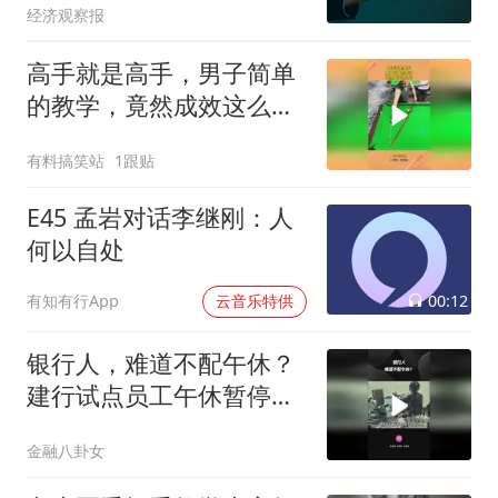
经济观察报
高手就是高手，男子简单
的教学，竟然成效这么
好！
有料搞笑站
1跟贴
E45 孟岩对话李继刚：人
何以自处
00:12
有知有行App
云音乐特供
银行人，难道不配午休？
建行试点员工午休暂停柜
面服务
金融八卦女