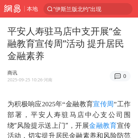
本地
“伊斯兰版北约”出现
光影经济撬动暑期消费新蓝海
平安人寿驻马店中支开展“金
白海豚10级风圈已触及浙江台州
融教育宣传周”活动 提升居民
以军士兵把枪口对准中国记者
金融素养
河南警方公开征集黑恶犯罪线索
谢霆锋演唱会隔空祝王菲生日快乐
商讯
0
方桃子代言广告视频已下架
2025-09-25 10:26
·河南
WTT横滨冠军赛女单四强国乒占三席
浙江省发出今年第2号指挥长令
为积极响应
2025年“金融教育
宣传周
”工作
中心支公司围
一周大涨超7% 金价为何突然上涨
部署，平安人寿驻马店
绕“风险提示送上门”，开展
金融
教育
宣传
情侣在平潭拍日出时坠崖致一死一伤
活动，切实提升居民金融素养和风险防范