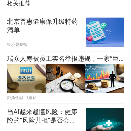
相关推荐
北京普惠健康保升级特药
清单
经济观察报
瑞众人寿被员工实名举报违规，一家“巨无霸”险企的多重面孔
独角金融
1跟贴
当AI越来越懂风险：健康
险的“风险共担”是否会被
掏空？