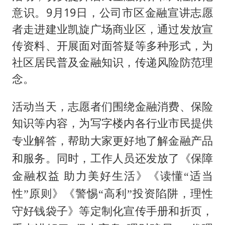
生产也能“拼单”了
意识。9月19日，公司市区金融宣讲志愿
央视新主播李秋莹孙亚鹏亮相
者走进建业凯旋广场商业区，通过发放宣
白海豚登陆前还将加强
传资料、开展面对面答疑等多种形式，为
娜扎称眼睛恢复情况不太妙
社区居民普及金融知识，传递风险防范理
河南刑案嫌犯被抓 逃窜时伤害多人
念。
经常半夜醒要排查6种疾病
活动当天，志愿者们围绕金融消费、保险
三警齐发！多地10级以上雷暴大风
知识等内容，为写字楼内各行业市民
提供
乐享全民健身 共筑健康中国
专业解答，帮助大家更好地了解金融产品
和服务。同时，工作人员还发放了《保障
金融权益
助力美好生活》《读懂
“适当
性”原则》《警惕“高利”投资陷阱，理性
守好钱袋子》等定制化宣传手册和折页，