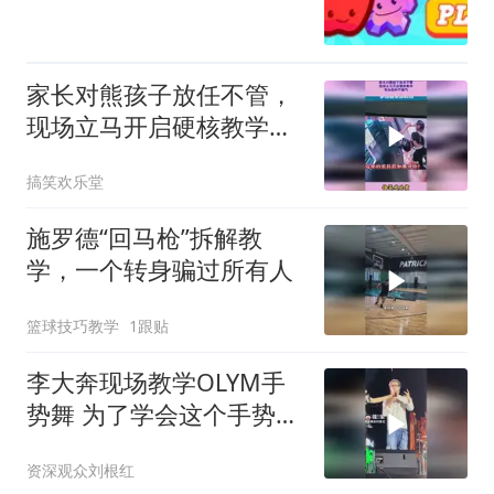
家长对熊孩子放任不管，
现场立马开启硬核教学，
专治各种不服气
搞笑欢乐堂
施罗德“回马枪”拆解教
学，一个转身骗过所有人
篮球技巧教学
1跟贴
李大奔现场教学OLYM手
势舞 为了学会这个手势舞
我将反复观看这个视频
资深观众刘根红