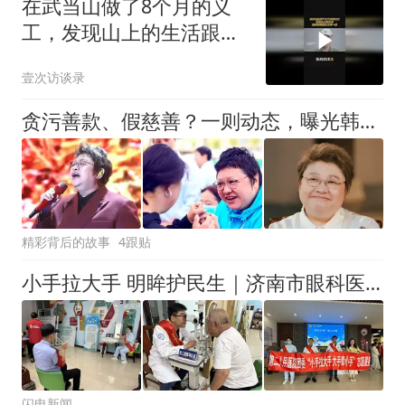
在武当山做了8个月的义
工，发现山上的生活跟我
想象的完全不一样
壹次访谈录
贪污善款、假慈善？一则动态，曝光韩红真实地位，让多少黑粉脸红
精彩背后的故事
4跟贴
小手拉大手 明眸护民生｜济南市眼科医院赴“青志济南”爱心市集开展眼科义诊志愿服务
闪电新闻