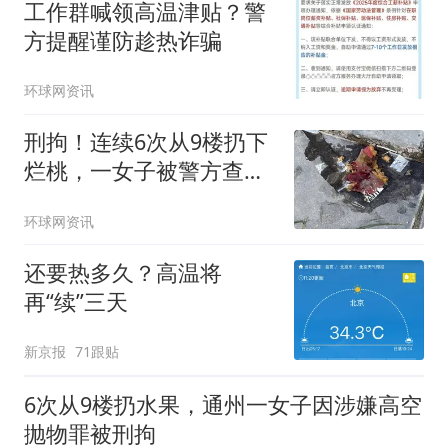
工作群喊领高温津贴？警
方提醒谨防趁热诈骗
环球网资讯
刑拘！连续6次从9楼扔下
烂桃，一女子被警方查
获！
环球网资讯
还要热多久？高温将
再“续”三天
新京报
71跟贴
6次从9楼扔水果，通州一女子因涉嫌高空
抛物罪被刑拘