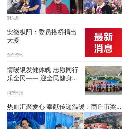
荆头条
安徽枞阳：委员搭桥捐出
大爱
金台资讯
情暖银发健体魄 志愿同行
乐全民—— 迎全民健身日
银发公益活动走进北京万
消费日报
芳亭公园
热血汇聚爱心 奉献传递温暖：商丘市梁园区前进街道积极开展无偿献血公益活动