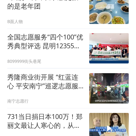
的是老年团
B面人物
全国志愿服务“四个100”优
秀典型评选 昆明12355青
少年服务台榜上有名
8099999街头巷尾
秀隆商业街开展 “红蓝连
心 平安南宁”巡逻志愿服
务活动（917期）
南宁志愿行
731当日捐日本100万！郑
丽文最让人寒心的，从来
不是捐款