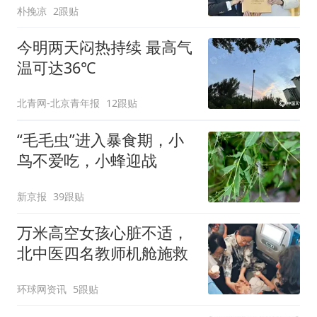
朴挽凉
2跟贴
今明两天闷热持续 最高气
温可达36℃
北青网-北京青年报
12跟贴
“毛毛虫”进入暴食期，小
鸟不爱吃，小蜂迎战
新京报
39跟贴
万米高空女孩心脏不适，
北中医四名教师机舱施救
环球网资讯
5跟贴