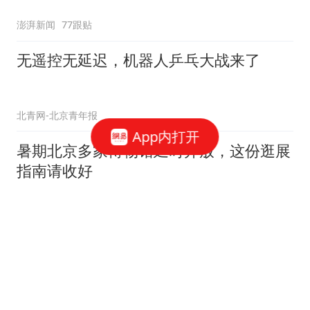
澎湃新闻
77跟贴
无遥控无延迟，机器人乒乓大战来了
北青网-北京青年报
App内打开
暑期北京多家博物馆延时开放，这份逛展
指南请收好
新京报
北京警方已刑拘10人 网络有偿“代抢”别信
环球网资讯