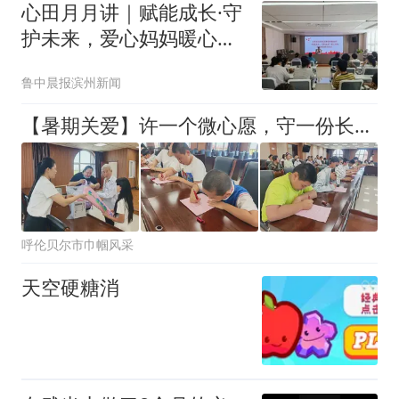
心田月月讲｜赋能成长·守
护未来，爱心妈妈暖心培
训开讲
鲁中晨报滨州新闻
【暑期关爱】许一个微心愿，守一份长情陪伴！ | “爱心妈妈团”让关爱从“心”出发、向“实”而行
呼伦贝尔市巾帼风采
天空硬糖消