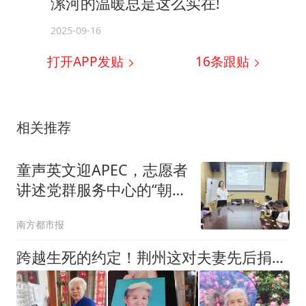
漯河的温暖总是这么实在!
2025-09-16
打开APP发贴
16
条跟贴
相关推荐
童声英文迎APEC，志愿者
讲述党群服务中心的“朝夕
美好”
南方都市报
跨越生死的约定！荆州这对夫妻先后捐献遗体，把大爱留在世间