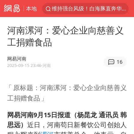
本地
维持强台风级！白海豚直奔华东沿海
印度暴发金迪普拉病毒
河南漯河：爱心企业向慈善义
41岁女子为鼓励女儿考上985研究生
工捐赠食品
24小时不关空调 电费反而更低？
美国退回1000亿美元关税
网易河南
16
“事业单位招聘不是人情买卖”
2025-09-15 23:46
·河南
河南试行周五下午弹性离岗
原标题：河南漯河：爱心企业向慈善义
李亚鹏向地铁吐血女孩捐99999元
工捐赠食品
新华社权威快报|我国编制完成新版全月地质图
山东财大教授刘海明逝世 终年38岁
网易河南9月15日报道（杨昆龙 通讯员 韩
“银行午休1.5小时”留个窗口行不行
思远）
近日，河南苟日新餐饮公司创始人