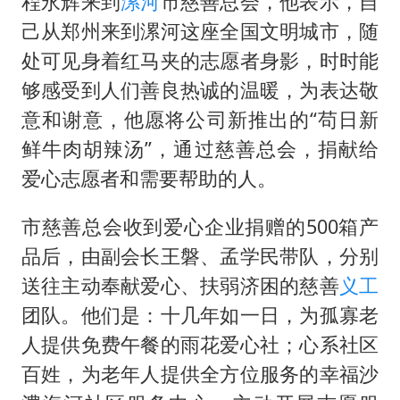
程永辉来到
漯河
市慈善总会，他表示，自
要给全体职工“应休尽休”的底气
己从郑州来到漯河这座全国文明城市，随
如何把百年大党建设得更加坚强有力
处可见身着红马夹的志愿者身影，时时能
80后女柜员逆袭成4200亿银行副行长
够感受到人们善良热诚的温暖，为表达敬
余承东口误将24999元电脑报成2499
意和谢意，他愿将公司新推出的“苟日新
小伙靠AI减肥 45天瘦40斤进了ICU
鲜牛肉胡辣汤”，通过慈善总会，捐献给
总书记关心百姓身边这些民生大事
爱心志愿者和需要帮助的人。
市慈善总会收到爱心企业捐赠的500箱产
品后，由副会长王磐、孟学民带队，分别
送往主动奉献爱心、扶弱济困的慈善
义工
团队。他们是：十几年如一日，为孤寡老
人提供免费午餐的雨花爱心社；心系社区
百姓，为老年人提供全方位服务的幸福沙