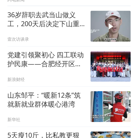
36岁辞职去武当山做义
工，200天后决定下山重
新参加高考，转而学医
壹次访谈录
党建引领聚初心 四工联动
护民康——合肥经开区芙
蓉社区总结网格化精准健
新浪财经
康服务暨表扬优秀志愿者
山东邹平：“暖新12条”筑
就新就业群体暖心港湾
新华社
5天瘦10斤，比私教更狠