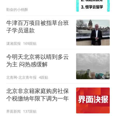
配优势详解
勤奋的小桃酥
牛津百万项目被指草台班
子学员退款
潇湘晨报
169跟贴
今明天北京将以晴到多云
为主 闷热感缓解
北青网-北京青年报
4跟贴
北京非京籍家庭购房社保
个税缴纳年限下调为一年
界面新闻
137跟贴