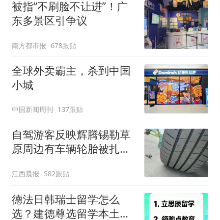
被指“不刷脸不让进”！广
东多景区引争议
南方都市报
678跟贴
全球外卖霸主，杀到中国
小城
中国新闻周刊
137跟贴
自驾游客反映辉腾锡勒草
原周边有车辆轮胎被扎，
修理店铺换胎价格高达千
江西晨报
582跟贴
元，官方发布情况通报
德法日韩瑞士留学怎么
选？建德尊选留学本土适