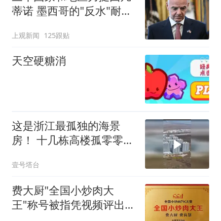
蒂诺 墨西哥的"反水"耐人
寻味
上观新闻
125跟贴
天空硬糖消
这是浙江最孤独的海景
房！ 十几栋高楼孤零零矗
立在海边
壹号塔台
费大厨"全国小炒肉大
王"称号被指凭视频评出
官方回应