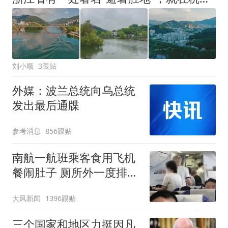
刘小顺
3跟贴
外媒：波兰总统向乌总统
发出最后通牒
参考消息
856跟贴
南航一航班乘客食用飞机
餐闹肚子 厕所外一度排长
队
大风新闻
1396跟贴
三个国家和地区力挺因凡