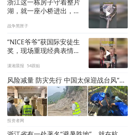
浙江这一栋房子守着整片
湖，就一座小桥进出，院
子摆上鱼竿，
战争黑匣子
“NICE爷爷”获国际安徒生
奖，现场重现经典表情
包，向中国粉丝问好
潇湘晨报
54跟贴
风险减量 防灾先行 中国太保迎战台风“白海豚”织密防护网
投资者网
浙江省有一处著名“避暑胜地”，就在杭州，好多游客却没来过？