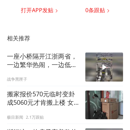
打开APP发贴
0
条跟贴
相关推荐
一座小桥隔开江浙两省，
一边繁华热闹，一边低调
富庶，
战争黑匣子
搬家报价570元临时变卦
成5060元才肯搬上楼 女子
傻眼
极目新闻
2.1万跟贴