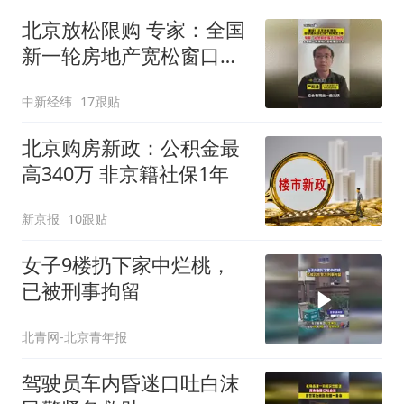
北京放松限购 专家：全国
新一轮房地产宽松窗口打
开
中新经纬
17跟贴
北京购房新政：公积金最
高340万 非京籍社保1年
新京报
10跟贴
女子9楼扔下家中烂桃，
已被刑事拘留
北青网-北京青年报
驾驶员车内昏迷口吐白沫