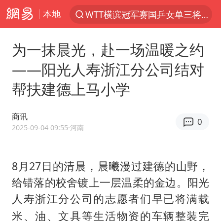
本地
WTT横滨冠军赛国乒女单三将晋级四强
光影经济撬动暑期消费新蓝海
为一抹晨光，赴一场温暖之约
陈思诚零点晒照为佟丽娅庆生
——阳光人寿浙江分公司结对
马克·艾伦退出斯诺克中国公开赛
帮扶建德上马小学
微信又有新功能，你可以“撤回”你的撤回了！
新疆优化调整景区内自驾服务费
商讯
0
情侣在平潭拍日出时坠崖致一死一伤
2025-09-04 09:55
·河南
央视新主播李秋莹孙亚鹏亮相
梁家辉：到内地拍戏不是北上是回归
8月27日的清晨，晨曦漫过建德的山野，
给错落的校舍镀上一层温柔的金边。阳光
杭州全市有序停课
人寿浙江分公司的
志愿者们早已将满载
上四休三，但降薪1000元，你接受吗？
米、油、文具等生活物资的车辆整装完