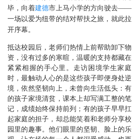
泰国初中生饮弹自尽前开了26枪
毕，向着
建德
市上马小学的方向驶去
——
36岁男演员成景区NPC后人气爆棚
一场以爱为纽带的结对帮扶之旅，就此拉
全民健身事业高质量发展
。
开序幕
台当局重金为“台独”织“皇帝新衣”
抵达校园后，老师们热情上前帮助卸下物
几元成本的AI广告导致千万市值蒸发
资，没有过多的寒暄，温暖的支持都藏在
老挝国会主席赛宋蓬逝世
紧紧相握的手心里。走访困境学生家庭
茅台部分直营店飞天茅台提价
时，最触动人心的是这些孩子即便身处逆
乐享全民健身 共筑健康中国
境，依然坚韧向上，未曾向生活低头：有
的孩子家境清贫，课本上却写满工整的笔
记，成绩始终保持前列；有的孩子早早扛
起家庭的担子，却总能笑着和老师分享校
园里的趣事。他们眼里的坚韧、脸上的乐