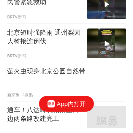
民警紧急救助
BRTV新闻
北京短时强降雨 通州梨园
大树接连倒伏
BRTV新闻
萤火虫现身北京公园自然带
新京报
4跟贴
App内打开
通车！八达岭长城景区周
边两条路改建完工