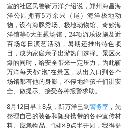
蒯曼挺进WTT横滨冠军赛女单四强
室的社区民警靳万洋介绍说，郑州海昌海
以军士兵把枪口对准中国记者
洋公园拥有5万余只（尾）海洋极地动
笔试第一被劝弃考涉事副校长被撤职
物，设有海豚秀场、极地动物馆、奇妙海
白海豚5次眼壁置换
洋馆等6大主题场馆，24项游乐设施及近
百场每日演艺活动，暑期还推出特色项
构建更高水平的全民健身公共服务体系
目，成为家庭亲子出游热门选择。景区火
爆的同时，给安全带来一定压力，为此靳
万洋每天都“泡”在景区，从出入口到各个
场馆都有他的身影，不停地给孩子们讲安
全、做提示、接受各种报警求助。
8月12日早上8点，靳万洋已到
警务室
，先
整理自己的装备和随身携带的各种宣传材
料、应急物品。“园区9点半开园，我得提