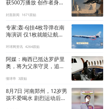
获500万播放 创作者身份
披露
封面新闻
1671跟贴
专家:轰-6J挂4枚导弹在南
海演训 仅1枚就能让航母
瘫痪
环球网资讯
4264跟贴
阿媒：梅西已抵达罗萨里
奥，将为父亲守灵，追悼
会不对外公开
懂球帝
3跟贴
8月7日 河南郑州，12岁男
孩不爱喝水 剧烈运动后突
发脑梗，医生：平时一定