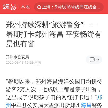
本地
上海：5号线16号线浦江线全线停运
白海豚预计将在浙江苍南到三门一带登陆
郑州持续深耕“旅游警务”——
今日15时起福州地铁高架区段停运
暑期打卡郑州海昌 平安畅游有
国足U17与阿森纳决赛取消 并列冠军
景也有警
王艺迪2-4不敌张本美和止步4强
上门女婿出轨女邻居多年被判重婚罪
郑州市公安局
0
2025年小学教师减少13.19万
2025-08-18 16:32
·河南
王艺迪无缘横滨赛决赛
泰国：高度重视中国游客旅游体验
“暑期以来，郑州海昌海洋公园日均接待
游客2万人次，七成以上都是亲子出游，
上海大部迎大暴雨
这里成了假期孩子们的网红打卡地！”
郑
《龙餐馆》 冲奖
州
中牟县公安局大孟派出所郑州
海昌
警务