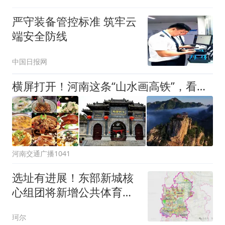
严守装备管控标准 筑牢云
端安全防线
中国日报网
横屏打开！河南这条“山水画高铁”，看完立刻想订票
河南交通广播1041
选址有进展！东部新城核
心组团将新增公共体育场
馆，这个片区的民众有福
珂尔
了→