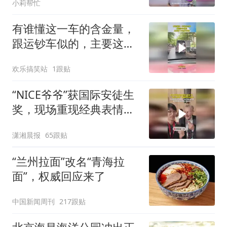
小莉帮忙
要养成多喝水的习惯
有谁懂这一车的含金量，
跟运钞车似的，主要这个
全程无安保
欢乐搞笑站
1跟贴
“NICE爷爷”获国际安徒生
奖，现场重现经典表情
包，向中国粉丝问好
潇湘晨报
65跟贴
“兰州拉面”改名“青海拉
面”，权威回应来了
中国新闻周刊
217跟贴