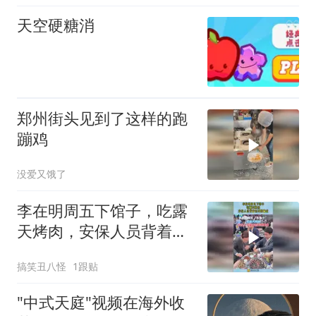
天空硬糖消
郑州街头见到了这样的跑
蹦鸡
没爱又饿了
李在明周五下馆子，吃露
天烤肉，安保人员背着包
时刻警戒！
搞笑丑八怪
1跟贴
"中式天庭"视频在海外收