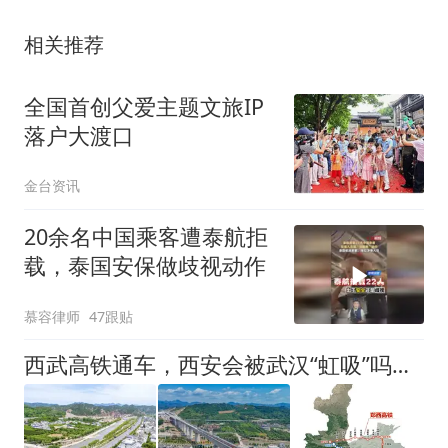
相关推荐
全国首创父爱主题文旅IP
落户大渡口
金台资讯
20余名中国乘客遭泰航拒
载，泰国安保做歧视动作
慕容律师
47跟贴
西武高铁通车，西安会被武汉“虹吸”吗？2.5小时的双城记，更多的是机遇