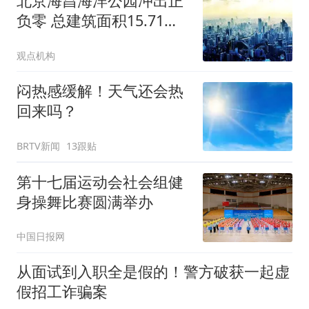
北京海昌海洋公园冲出正
负零 总建筑面积15.71万
平方米
观点机构
闷热感缓解！天气还会热
回来吗？
BRTV新闻
13跟贴
第十七届运动会社会组健
身操舞比赛圆满举办
中国日报网
从面试到入职全是假的！警方破获一起虚
假招工诈骗案