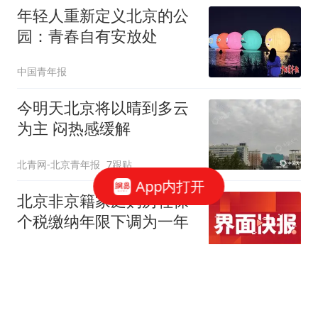
年轻人重新定义北京的公
园：青春自有安放处
中国青年报
今明天北京将以晴到多云
为主 闷热感缓解
北青网-北京青年报
7跟贴
App内打开
北京非京籍家庭购房社保
个税缴纳年限下调为一年
界面新闻
212跟贴
北京放松限购 专家：全国
新一轮房地产宽松窗口打