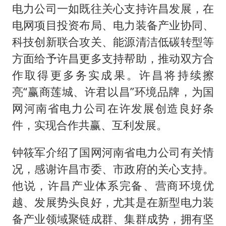
电力公司一如既往关心支持许昌发展，在
电网项目投资布局、电力装备产业协同、
科技创新联合攻关、能源清洁低碳转型等
方面给予许昌更多支持帮助，推动双方合
作取得更多务实成果。许昌将持续擦
亮“赢商莲城、许君以昌”环境品牌，为国
网河南省电力公司在许发展创造良好条
件，实现合作共赢、互利发展。
钟筱军介绍了国网河南省电力公司有关情
况，感谢许昌市委、市政府的关心支持。
他说，许昌产业体系完备、营商环境优
越、发展势头良好，尤其是在新型电力装
备产业领域聚链成群、集群成势，拥有坚