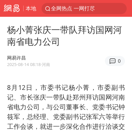
本地
全网热点 一网打尽
杨小菁张庆一带队拜访国网河
南省电力公司
网易许昌
0
2025-08-14 08:18
·河南
8月12日，市委书记杨小菁，市委副书
记、市长张庆一带队赴郑州拜访国网河南
省电力公司，与公司董事长、党委书记钟
筱军，总经理、党委副书记张军六等举行
工作会谈，就进一步深化合作进行洽谈交