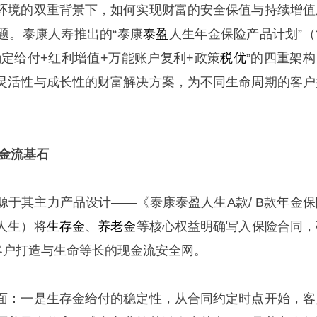
环境的双重背景下，如何实现财富的安全保值与持续增值
题。泰康人寿推出的“泰康
泰盈
人生年金保险产品计划”（
确定给付+红利增值+万能账户复利+政策
税优
”的四重架构
灵活性与成长性的财富解决方案，为不同生命周期的客户
现金流基石
源于其主力产品设计——《泰康泰盈人生A款/ B款年金保
人生）将
生存金
、
养老金
等核心权益明确写入保险合同，
为客户打造与生命等长的现金流安全网。
面：一是生存金给付的稳定性，从合同约定时点开始，客