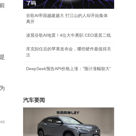
了吗
前
谷歌AI帝国越建越大 打江山的人却开始集体
离开
凌晨谷歌AI地震！4位大牛离职 CEO退居二线
库克卸任后的苹果发布会，哪些硬件最值得关
注
是
DeepSeek预告API价格上涨：“预计涨幅较大”
为
汽车要闻
46