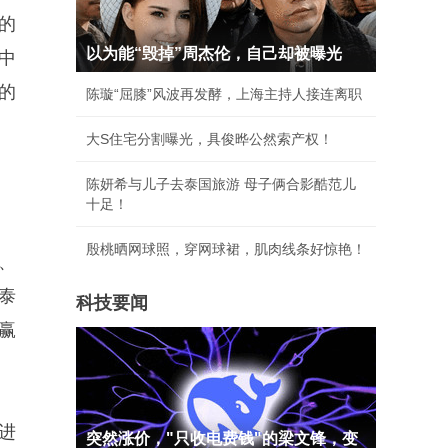
的
以为能“毁掉”周杰伦，自己却被曝光
中
的
陈璇“屈膝”风波再发酵，上海主持人接连离职
大S住宅分割曝光，具俊晔公然索产权！
陈妍希与儿子去泰国旅游 母子俩合影酷范儿
十足！
殷桃晒网球照，穿网球裙，肌肉线条好惊艳！
、
泰
科技要闻
赢
进
突然涨价，"只收电费钱"的梁文锋，变