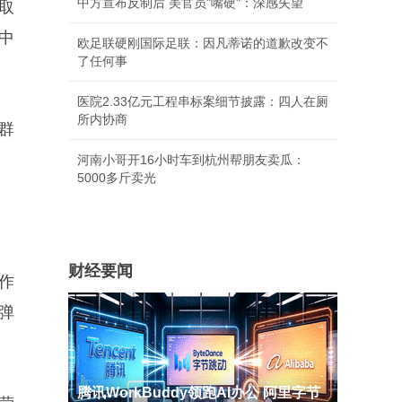
中方宣布反制后 美官员"嘴硬"：深感失望
取
中
欧足联硬刚国际足联：因凡蒂诺的道歉改变不
了任何事
医院2.33亿元工程串标案细节披露：四人在厕
所内协商
群
河南小哥开16小时车到杭州帮朋友卖瓜：
5000多斤卖光
财经要闻
作
弹
腾讯WorkBuddy领跑AI办公 阿里字节