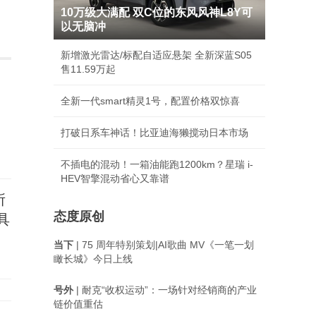
10万级大满配 双C位的东风风神L8Y可
以无脑冲
新增激光雷达/标配自适应悬架 全新深蓝S05
售11.59万起
全新一代smart精灵1号，配置价格双惊喜
打破日系车神话！比亚迪海獭搅动日本市场
不插电的混动！一箱油能跑1200km？星瑞 i-
HEV智擎混动省心又靠谱
所
态度原创
具
当下
| 75 周年特别策划|AI歌曲 MV《一笔一划
瞰长城》今日上线
号外
| 耐克“收权运动”：一场针对经销商的产业
链价值重估