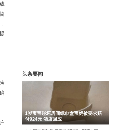
成
简
，
提
头条要闻
险
确
1岁宝宝碰坏房间纸巾盒宝妈被要求赔
付924元 酒店回应
户