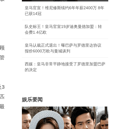
皇马官宣！维尼修斯续约6年年薪2400万 8年
已获14冠
队史标王！皇马官宣19岁迪奥曼德加盟：转
会费1.4亿欧
皇马认栽正式退出！曝巴萨与罗德里达协议
顾
报价6000万欧与曼城谈判
管
西媒：皇马非常平静地接受了罗德里加盟巴萨
的决定
3
匹
娱乐要闻
最