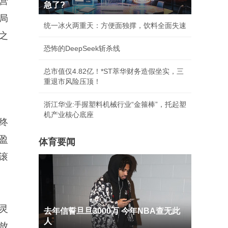
营
急了?
局
统一冰火两重天：方便面独撑，饮料全面失速
之
恐怖的DeepSeek斩杀线
总市值仅4.82亿！*ST萃华财务造假坐实，三
重退市风险压顶！
浙江华业:手握塑料机械行业“金箍棒”，托起塑
机产业核心底座
终
盈
体育要闻
滚
灵
去年信誓旦旦3000万 今年NBA查无此
人
放