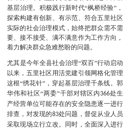
基层治理。积极践行新时代
“枫桥经验”，
五里社区
探索构建有创新、有示范、符合
实际的社会治理模式，始终把群众需不需
要、接不接受、满不满意作为工作方向，
着力解决群众急难愁盼的问题。
启动
尤其是今年全县社会治理
“双百”行动
以来，五里社区
用活党建引领网格化管理
这根
“绣花针”，穿起基层治理千条线
。郭
对辖区内
华伟和社区
“两委”干部
处生
366
可能存在的安全隐患逐一进行
产经营单位
排查，对发现的
问题，督促从业人员
处
83
采取现场立行立改。同时，全面深入进行