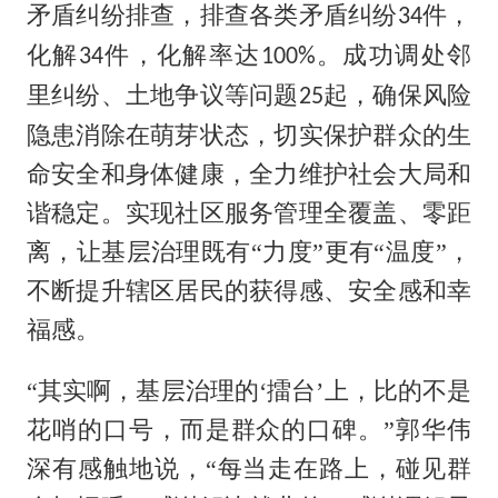
矛盾纠纷排查，排查各类矛盾纠纷
件，
34
化解
件，化解率达
。成功调处邻
34
100
%
问题
里纠纷、土地争议等
起，确保风险
25
隐患消除在萌芽状态，切实保护群众的生
命安全和身体健康，全力维护社会大局和
谐稳定。实现社区服务管理全覆盖、零距
离，让基层治理既有“力度”更有“温度”，
辖区居民的获得感、安全感和幸
不断提升
福感。
“其实啊，基层治理的‘擂台’上，比的不是
花哨的口号，而是群众的口碑。”郭华伟
深有感触地说，“每当走在路上，碰见群