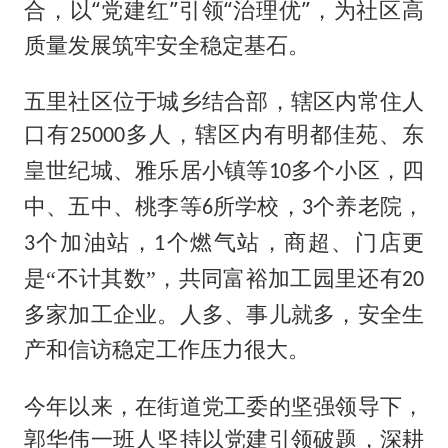
“
”
“
”
合，以
党建红
引领
治理优
，为社区高
质量发展筑牢安全稳定基石。
五里社区位于城乡结合部，辖区内常住人
口有
人，辖区内有明都佳苑、东
多
25000
皇世纪城、雅乐居小镇等
四
多个小区，
10
中、五中、桃李等
学校，
所
个养老院，
6
3
个加油站，
个燃气站，商超、门店更
3
1
是“不计其数”，共同富裕加工园里还有
20
多家加工企业。人多、事儿就多，安全生
产和信访稳定工作压力很大。
今年以来，在街道党工委的坚强领导下，
郭华伟一班人
坚持以党建引领破题，深耕