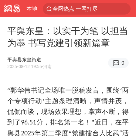
本地
全网热点 一网打尽
平舆东皇：以实干为笔 以担当
为墨 书写党建引领新篇章
平舆县东皇街道
0
2025-08-12 19:55
·河南
“郭华伟书记全场唯一脱稿发言，围绕‘两
个专项行动’主题条理清晰，声情并茂，
侃侃而谈，现场效果理想，掌声不断，得
到了
分，排名第一名！”
近日，在平
96.51
”
舆县
年第二季度“
党建擂台大比武
活
2025