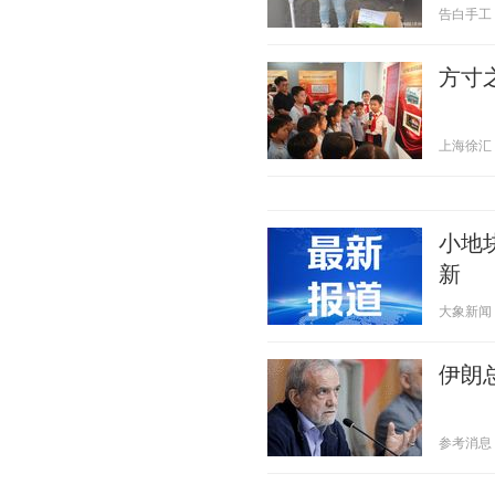
告白手工 20
方寸
上海徐汇 20
小地块
新
大象新闻 20
伊朗
参考消息 20