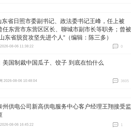
山东省日照市委副书记、政法委书记王峰，任上被
曾任东营市东营区区长、聊城市副市长等职务；曾
“山东省脱贫攻坚先进个人”（编辑：陈三多）
26-08-06 11:38:22
0
跟贴
0
：美国制裁中国瓜子、饺子 到底在怕什么
026-08-06 10:48:04
3605
跟贴
3605
泰州供电公司新高供电服务中心客户经理王翔接受
查
26-08-06 16:45:22
1
跟贴
1