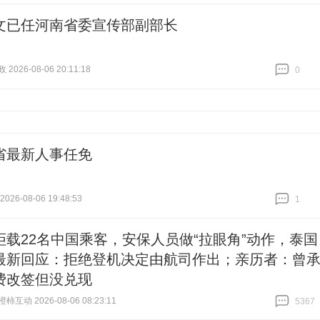
文已任河南省委宣传部副部长
026-08-06 20:11:18
0
跟贴
0
省最新人事任免
26-08-06 19:48:53
1
跟贴
1
拒载22名中国乘客，安保人员做“拉眼角”动作，泰国
最新回应：拒绝登机决定由航司作出；亲历者：曾
费改签但没兑现
互动 2026-08-06 08:23:11
5367
跟贴
5367