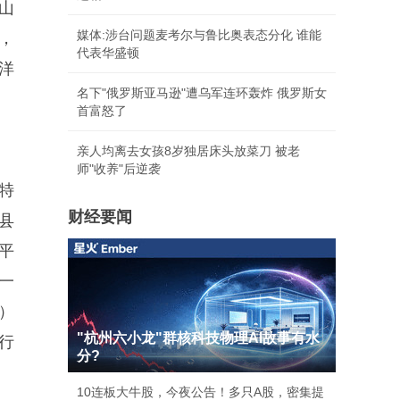
山
媒体:涉台问题麦考尔与鲁比奥表态分化 谁能
，
代表华盛顿
洋
名下"俄罗斯亚马逊"遭乌军连环轰炸 俄罗斯女
首富怒了
亲人均离去女孩8岁独居床头放菜刀 被老
师"收养"后逆袭
特
财经要闻
县
平
一
）
"杭州六小龙"群核科技物理AI故事有水
行
分?
10连板大牛股，今夜公告！多只A股，密集提