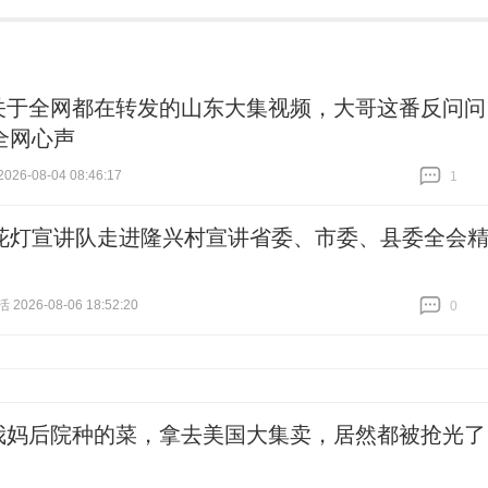
关于全网都在转发的山东大集视频，大哥这番反问问
全网心声
26-08-04 08:46:17
1
跟贴
1
花灯宣讲队走进隆兴村宣讲省委、市委、县委全会
026-08-06 18:52:20
0
跟贴
0
我妈后院种的菜，拿去美国大集卖，居然都被抢光了