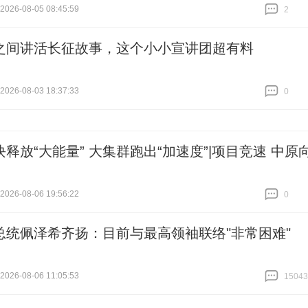
26-08-05 08:45:59
2
跟贴
2
之间讲活长征故事，这个小小宣讲团超有料
26-08-03 18:37:33
0
跟贴
0
释放“大能量” 大集群跑出“加速度”|项目竞速 中原
26-08-06 19:56:22
0
跟贴
0
总统佩泽希齐扬：目前与最高领袖联络"非常困难"
26-08-06 11:05:53
15043
跟贴
15043