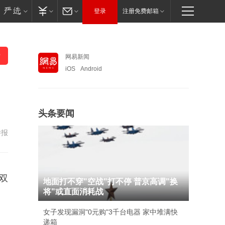
登录
注册免费邮箱
网易新闻
iOS
Android
头条要闻
举报
双
地面打不穿"空战"打不停 普京高调"换
将"或直面消耗战
女子发现漏洞"0元购"3千台电器 家中堆满快
递箱