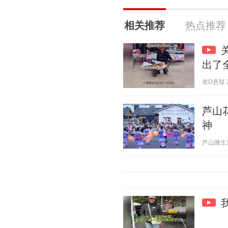
相关推荐
热点推荐
出了
老D悬疑 20
芦山
神
芦山微生活 2