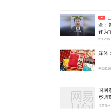
查；
评为
中安在线 20
媒体
中国能源网 2
国网
察调
清廉泰州 20