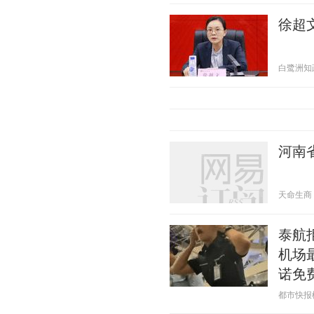
徐超
白鹭洲知政 2
河南
天命生商 20
泰航
机场
诺免
都市快报橙柿