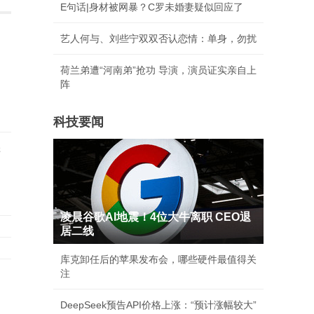
E句话|身材被网暴？C罗未婚妻疑似回应了
艺人何与、刘些宁双双否认恋情：单身，勿扰
荷兰弟遭“河南弟”抢功 导演，演员证实亲自上
阵
科技要闻
精
凌晨谷歌AI地震！4位大牛离职 CEO退
居二线
库克卸任后的苹果发布会，哪些硬件最值得关
注
DeepSeek预告API价格上涨：“预计涨幅较大”