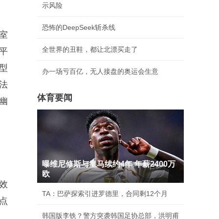
示风险
恐怖的DeepSeek斩杀线
室
全世界的丑鞋，都让北漂买走了
平
型
办一场亏百亿，无人接盘的奥运会生意
法
体育要闻
幽
曝维尼修斯与皇马续约4年 年薪2400万
欧
效
TA：巴萨探索引进罗德里，合同剩12个月
点
韩国版李铁？警方突袭韩国足协总部，洪明甫