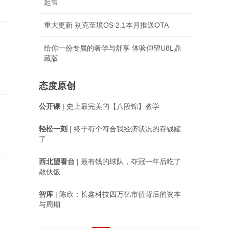
起售
重大更新 别克至境OS 2.1本月推送OTA
给你一份专属的奢华与舒享 体验仰望U8L鼎
被
藏版
态度原创
公开课
| 史上最完美的【八段锦】教学
轻松一刻
| 终于有个符合我经济状况的存钱罐
了
西北望看台
| 最有钱的球队，夺冠一年后吃了
散伙饭
监
智库
| 陈欣：长鑫科技四万亿市值背后的资本
与周期