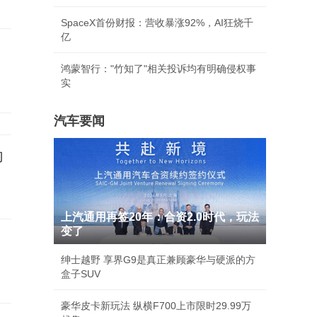
SpaceX首份财报：营收暴涨92%，AI狂烧千
亿
鸿蒙智行："竹知了"相关投诉均有明确侵权事
实
汽车要闻
向
上汽通用再签20年：合资2.0时代，玩法
变了
绅士越野 享界G9是真正兼顾豪华与硬派的方
盒子SUV
豪华皮卡新玩法 纵横F700上市限时29.99万