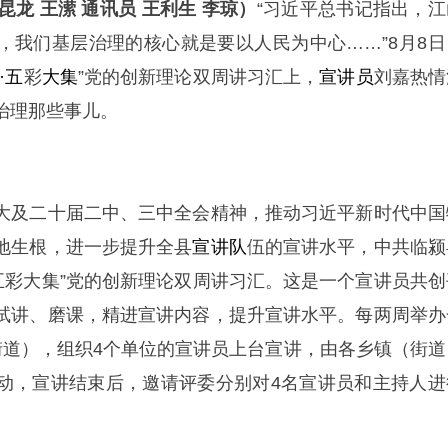
昆龙 王潆 通讯员 王利生 李琼）
“习近平总书记指出，江
，我们基层治理的核心就是要以人民为中心……”8月8日
·五
彩
大集
”党的创新理论双周讲习汇上，
宣讲员
刘嘉热情
治理那些事儿。
大及二十届二中、三中全会精神，推动习近平新时代中国
地生根，进一步提升全县
宣讲队
伍的宣讲水平，中共临颍
·五彩大集”党的创新理论双周讲习汇。这是一个宣讲员共创
试讲、磨课，精进宣讲内容，提升宣讲水平。每两周举办
街道），组织4个单位的宣讲员上台宣讲，由各乡镇（街道
动，宣讲结束后，邀请评委分别对4名宣讲员和主持人进