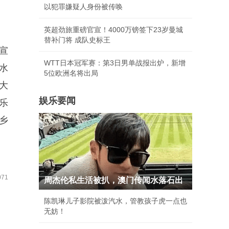
以犯罪嫌疑人身份被传唤
英超劲旅重磅官宣！4000万镑签下23岁曼城
替补门将 成队史标王
宣
WTT日本冠军赛：第3日男单战报出炉，新增
水
5位欧洲名将出局
大
娱乐要闻
乐
、乡
71
周杰伦私生活被扒，澳门传闻水落石出
陈凯琳儿子影院被泼汽水，管教孩子虎一点也
无妨！