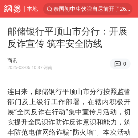
本地
泰国初中生饮弹自尽前开了26枪
预计“白海豚”明晚将在浙江舟山到福建福鼎一带沿海登陆
邮储银行平顶山市分行：开展
用AI造出新病毒意味着什么
反诈宣传 筑牢安全防线
实时追踪台风白海豚
美股创4月份以来最大单周涨幅
商讯
0
俄黑客称掌握北约直接参与袭俄证据
2025-08-06 10:37
·河南
王宝强回应首次提名百花影帝
连日来，邮储银行平顶山市分行按照监管
泰国校园枪击事件已致8死30余伤
部门及上级行工作部署，在辖内积极开
王虹邓煜的同学获统计学界诺贝尔奖
展“全民反诈在行动”集中宣传月活动，切
胡彦斌获《歌手2026》歌王
实提升全民识诈防诈反诈意识和能力，筑
“中国蔬菜之乡”最高温达41.8℃
牢防范电信网络诈骗“防火墙”。本次活动