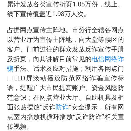
美参院通过一项对俄能源领域制裁法案
累计发放各类宣传折页1.05万份，线上、
2名小孩玩手机低头幅度近乎折叠
线下宣传覆盖近1.98万人次。
福建省泉州市委书记张毅恭接受纪律审查和监察调查
占据网点宣传主阵地。市分行全辖各网点
79岁老人被城管撞倒后离世案一审开庭
以营业厅为宣传主阵地，向大堂等候区的
夯实基础开新局
客户、门前过往的群众发放反诈宣传手册
及折页，向其讲解目前常见的
电信网络诈
骗
手法、话术及应对措施；利用各网点门
口LED屏滚动播放防范网络诈骗宣传标
语，提醒广大市民提高账户、资金风险防
范意识；在网点营业大厅、自助机具及柜
面张贴摆放“反诈
防诈
”安全提示，所有网
点室内播放机循环播放“反诈防诈”相关宣
传视频。