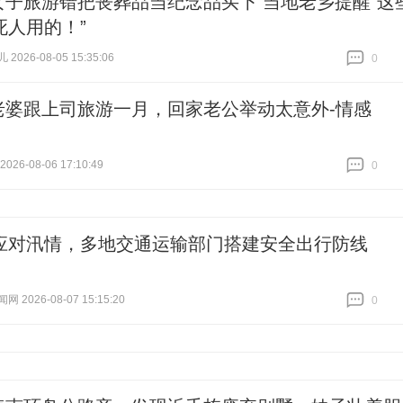
女子旅游错把丧葬品当纪念品买下 当地老乡提醒“这
死人用的！”
026-08-05 15:35:06
0
跟贴
0
老婆跟上司旅游一月，回家老公举动太意外-情感
26-08-06 17:10:49
0
跟贴
0
应对汛情，多地交通运输部门搭建安全出行防线
 2026-08-07 15:15:20
0
跟贴
0