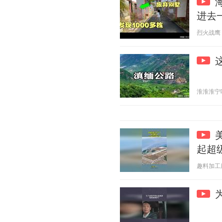
进去
烈火战鹰 20
淮淮淮宁喵 2
起超
趣料加工厂 2