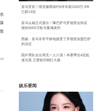
皇马官宣！维尼修斯续约6年年薪2400万 8年
已获14冠
水
体
皇马认栽正式退出！曝巴萨与罗德里达协议
报价6000万欧与曼城谈判
发
西媒：皇马非常平静地接受了罗德里加盟巴萨
的决定
国乒男队全出局无一人八强！本赛季仅4冠低
46
迷沉底 王楚钦仍独扛大旗
娱乐要闻