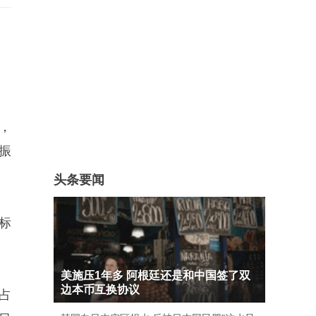
，
振
头条要闻
标
美施压1年多 阿根廷还是和中国签了双
边本币互换协议
占