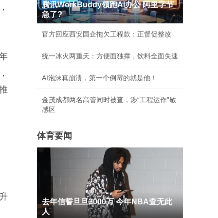
腾讯WorkBuddy领跑AI办公 阿里字节
，
急了?
官方回应西安国企拖欠工程款：正督促整改
年
统一冰火两重天：方便面独撑，饮料全面失速
，
AI泡沫真崩溃，第一个倒霉的就是他！
推
金茂成都两名高管同时被查，涉“工程运作”敏
感区
体育要闻
升
去年信誓旦旦3000万 今年NBA查无此
人