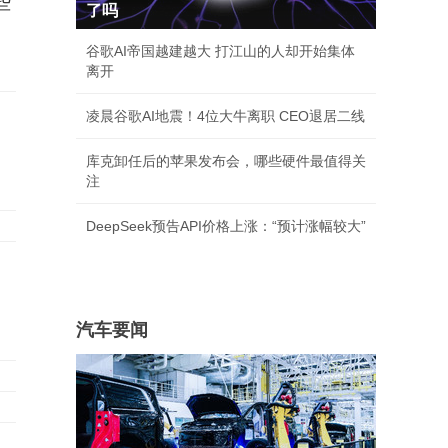
些
了吗
谷歌AI帝国越建越大 打江山的人却开始集体
离开
凌晨谷歌AI地震！4位大牛离职 CEO退居二线
库克卸任后的苹果发布会，哪些硬件最值得关
注
DeepSeek预告API价格上涨：“预计涨幅较大”
汽车要闻