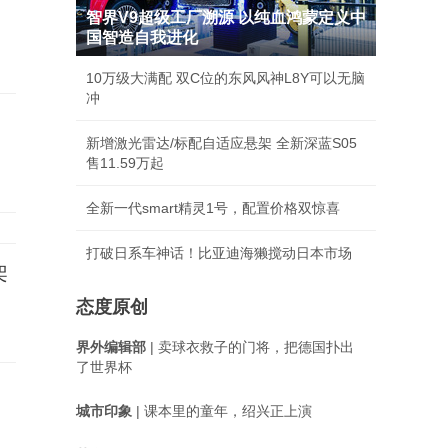
智界V9超级工厂溯源 以纯血鸿蒙定义中
国智造自我进化
10万级大满配 双C位的东风风神L8Y可以无脑
冲
新增激光雷达/标配自适应悬架 全新深蓝S05
售11.59万起
全新一代smart精灵1号，配置价格双惊喜
打破日系车神话！比亚迪海獭搅动日本市场
架
态度原创
界外编辑部
| 卖球衣救子的门将，把德国扑出
了世界杯
城市印象
| 课本里的童年，绍兴正上演