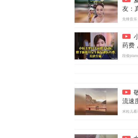
友：
先锋音乐 20
药费
段俊piano
流速
米粒儿看看 2