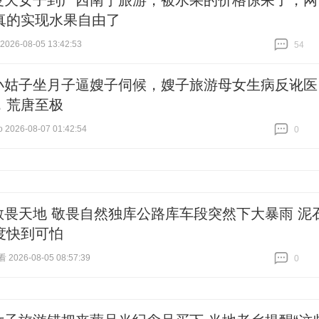
夏天女子到广西南宁旅游，被水果的价格惊呆了，网
真的实现水果自由了
26-08-05 13:42:53
54
跟贴
54
小姑子坐月子逼嫂子伺候，嫂子旅游母女生病反讹医
，荒唐至极
 2026-08-07 01:42:54
0
跟贴
0
敬畏天地 敬畏自然独库公路库车段突然下大暴雨 泥
度快到可怕
026-08-05 08:57:39
0
跟贴
0