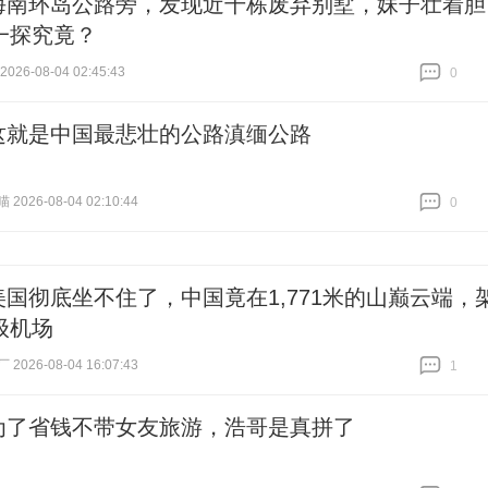
海南环岛公路旁，发现近千栋废弃别墅，妹子壮着胆
一探究竟？
26-08-04 02:45:43
0
跟贴
0
这就是中国最悲壮的公路滇缅公路
026-08-04 02:10:44
0
跟贴
0
美国彻底坐不住了，中国竟在1,771米的山巅云端，
级机场
026-08-04 16:07:43
1
跟贴
1
为了省钱不带女友旅游，浩哥是真拼了