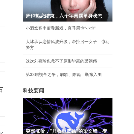
周也热恋结束，六个字暴露单身状态
小酒窝客串董璇新戏，直呼周也“小也”
大冰承认恋情风波升级，牵扯另一女子，惊动
警方
这次刘嘉玲也救不了原形毕露的梁朝伟
第33届视帝之争，胡歌、陈晓、靳东入围
石
科技要闻
突然涨价，"只收电费钱"的梁文锋，变