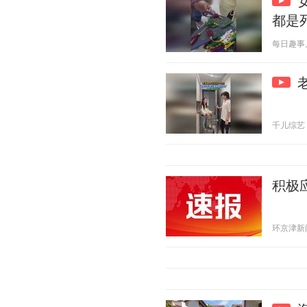
都是
每日趣事儿 2
千儿综艺 20
积极
环京津新闻网