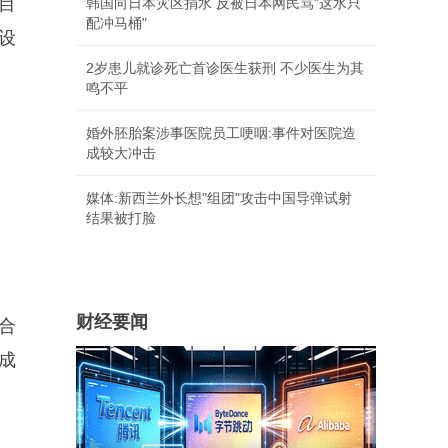
车目
韩国向日本灾区捐水 反被日本网民骂"这水只
配冲马桶"
设
2岁患儿就诊死亡首诊医生获刑 不少医生为其
鸣不平
婚外胚胎案涉事医院员工哽咽:事件对医院造
成较大冲击
媒体:新西兰外长想"组团"攻击中国导弹试射
结果被打脸
财经要闻
合
成