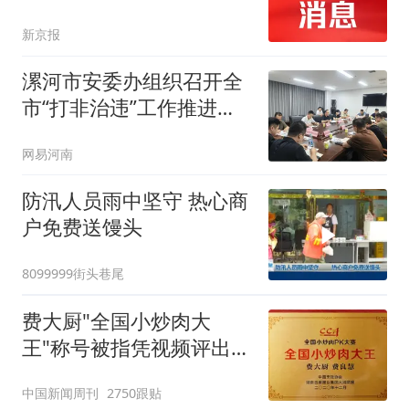
新京报
漯河市安委办组织召开全
市“打非治违”工作推进会
议
网易河南
防汛人员雨中坚守 热心商
户免费送馒头
8099999街头巷尾
费大厨"全国小炒肉大
王"称号被指凭视频评出
官方回应
中国新闻周刊
2750跟贴