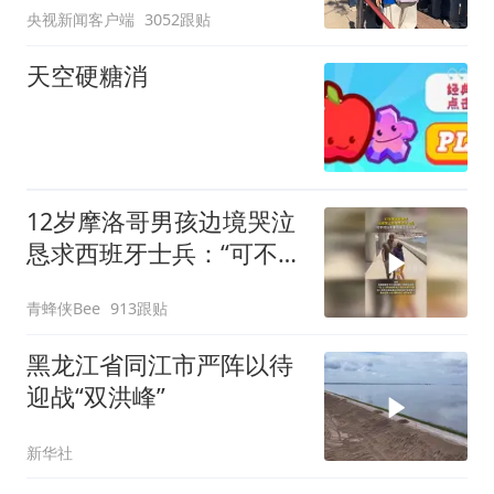
央视新闻客户端
3052跟贴
校长被停职
天空硬糖消
12岁摩洛哥男孩边境哭泣
恳求西班牙士兵：“可不可
以不要把我遣返回国”
青蜂侠Bee
913跟贴
黑龙江省同江市严阵以待
迎战“双洪峰”
新华社