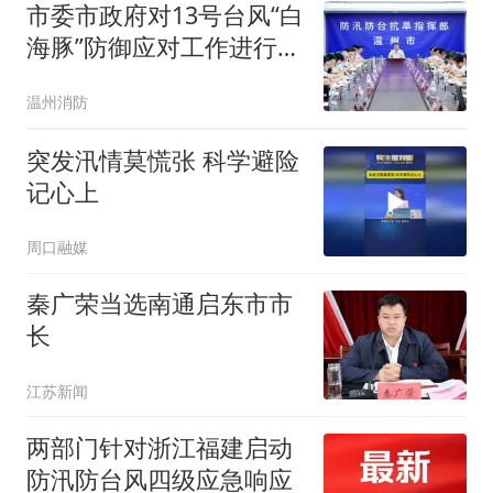
市委市政府对13号台风“白
海豚”防御应对工作进行再
部署再落实
温州消防
突发汛情莫慌张 科学避险
记心上
周口融媒
秦广荣当选南通启东市市
长
江苏新闻
两部门针对浙江福建启动
防汛防台风四级应急响应