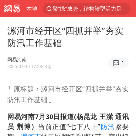
本地
聚“绿”成势，结构转型活力足
80后女柜员逆袭成4200亿银行副行长
漯河市经开区“四抓并举”夯实
郑国霖回应去景区上班被保安拦下
防汛工作基础
金饰克价大幅跳涨
台风白海豚可能在浙闽沿海登陆
网易河南
1
多地要求领导干部带头休假
2025-07-30 17:28
·河南
24小时不关空调 电费会更低吗
原标题：漯河市经开区“四抓并举”夯实
龚宝冬烈士安葬仪式举行
防汛工作基础
女子利用漏洞0元买了3千台电器
浙江舟山21条水上客运航线停航
网易河南7月30日报道(杨昆龙 王潆 通讯
今年4位周星驰电影配角去世
员 荆博）
当前正值“七下八上”
防汛
紧要