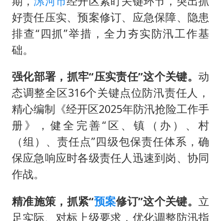
期，
漯河市
经开区紧盯关键环节，突出抓
号召领导带头休假 是大家不想休吗
好责任压实、预案修订、应急保障、隐患
中国五箭齐发反制美国
排查“四抓”举措，全力夯实防汛工作基
律师称“梅姨”若满75岁或不适用死刑
础。
《歌手》歌王之战帮唱嘉宾官宣
强化部署，抓牢“压实责任”这个关键。
动
要给全体职工“应休尽休”的底气
态调整全区316个关键点位防汛责任人，
空调发明出来竟然不是为了给人降温
精心编制《经开区2025年防汛抢险工作手
中国经济展现强大韧性和活力
册》，健全完善“区、镇（办）、村
（组）、责任点”四级包保责任体系，确
保应急响应时各级责任人迅速到岗、协同
作战。
精准施策，抓紧“
预案
修订”这个关键。
立
足实际、对标上级要求，优化调整防汛指