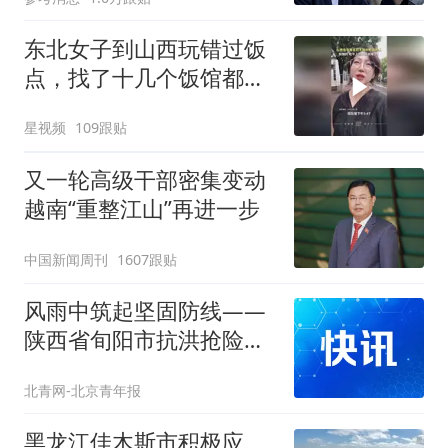
东北女子到山西玩错过饭
点，找了十几个饭馆都没
开门：午休到几点
星视频
109跟贴
又一轮高级干部密集变动
越南“重整江山”再进一步
中国新闻周刊
1607跟贴
风雨中筑起坚固防线——
陕西省旬阳市抗洪抢险一
线见闻
北青网-北京青年报
黑龙江佳木斯市积极应