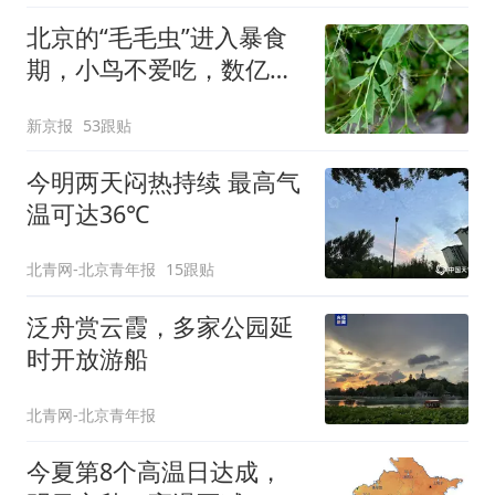
北京的“毛毛虫”进入暴食
期，小鸟不爱吃，数亿头
小蜂迎战
新京报
53跟贴
今明两天闷热持续 最高气
温可达36℃
北青网-北京青年报
15跟贴
泛舟赏云霞，多家公园延
时开放游船
北青网-北京青年报
今夏第8个高温日达成，