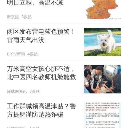
明日立秋、高温不减
新京报
3跟贴
两区发布雷电蓝色预警！
雷雨天气出没
BRTV新闻
4跟贴
万米高空女孩心脏不适，
北中医四名教师机舱施救
环球网资讯
7跟贴
工作群喊领高温津贴？警
方提醒谨防趁热诈骗