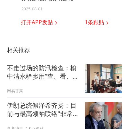
2025-08-01
打开APP发贴
1
条跟贴
相关推荐
不走过场的防汛检查：榆
中清水驿乡用“查、看、
问、导”把隐患清零
网易甘肃
伊朗总统佩泽希齐扬：目
前与最高领袖联络"非常困
难"
参考消息
1.0万跟贴