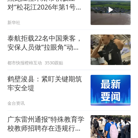
对“松花江2026年第1号洪
水”
新华社
泰航拒载22名中国乘客，
安保人员做“拉眼角”动
作，泰国机场最新回应：
都市快报橙柿互动
3530跟贴
拒绝登机决定由航司作
出；亲历者：曾承诺免费
鹤壁浚县：紧盯关键期筑
改签但没兑现
牢安全堤
金台资讯
广东雷州通报“特殊教育学
校教师招聘存在违规行
为”：已启动问责程序 副