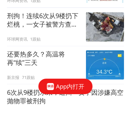
环球网资讯
1跟贴
刑拘！连续6次从9楼扔下
烂桃，一女子被警方查
获！
环球网资讯
1跟贴
还要热多久？高温将
再“续”三天
新京报
71跟贴
App内打开
6次从9楼扔水果，通州一女子因涉嫌高空
抛物罪被刑拘
澎湃新闻
77跟贴
无遥控无延迟，机器人乒乓大战来了