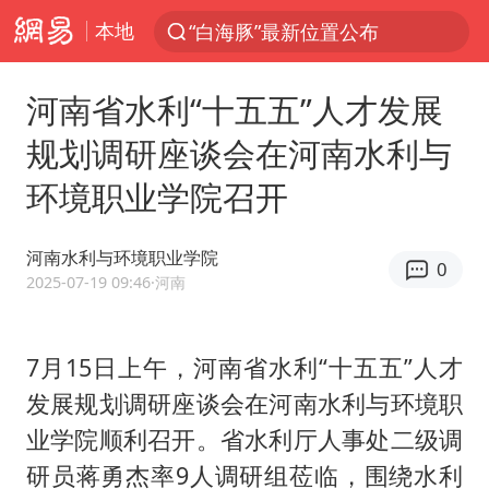
本地
“白海豚”最新位置公布
光影经济撬动暑期消费新蓝海
河南省水利“十五五”人才发展
白海豚10级风圈已触及浙江台州
规划调研座谈会在河南水利与
以军士兵把枪口对准中国记者
环境职业学院召开
谢霆锋演唱会隔空祝王菲生日快乐
方桃子代言广告视频已下架
河南水利与环境职业学院
0
河南警方公开征集黑恶犯罪线索
2025-07-19 09:46
·河南
辽宁省深化扫黑除恶专项斗争
WTT横滨冠军赛女单四强国乒占三席
7月15日上午，河南省水利“十五五”人才
发展规划调研座谈会在河南水利与环境职
浙江省发出今年第2号指挥长令
业学院顺利召开。省水利厅人事处二级调
一周大涨超7% 金价为何突然上涨
研员蒋勇杰率9人调研组莅临，围绕水利