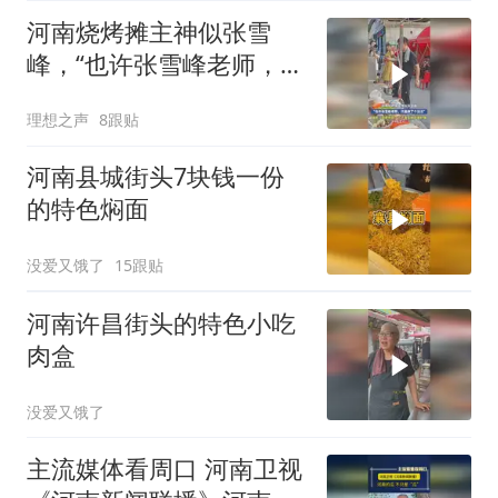
河南烧烤摊主神似张雪
峰，“也许张雪峰老师，只
是换了个活法”
理想之声
8跟贴
河南县城街头7块钱一份
的特色焖面
没爱又饿了
15跟贴
河南许昌街头的特色小吃
肉盒
没爱又饿了
主流媒体看周口 河南卫视