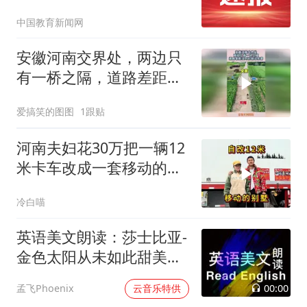
中国教育新闻网
安徽河南交界处，两边只
有一桥之隔，道路差距没
对比就没伤害！
爱搞笑的图图
1跟贴
河南夫妇花30万把一辆12
米卡车改成一套移动的别
墅！
冷白喵
英语美文朗读：莎士比亚-
金色太阳从未如此甜美吻
过
00:00
孟飞Phoenix
云音乐特供