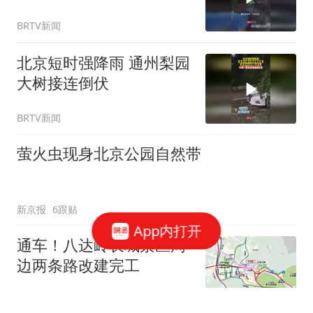
BRTV新闻
北京短时强降雨 通州梨园
大树接连倒伏
BRTV新闻
萤火虫现身北京公园自然带
新京报
6跟贴
App内打开
通车！八达岭长城景区周
边两条路改建完工
新京报