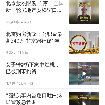
北京放松限购 专家：全国
新一轮房地产宽松窗口打
开
中新经纬
40跟贴
北京购房新政：公积金最
高340万 非京籍社保1年
新京报
11跟贴
女子9楼扔下家中烂桃，
已被刑事拘留
北青网-北京青年报
驾驶员车内昏迷口吐白沫
民警紧急救助