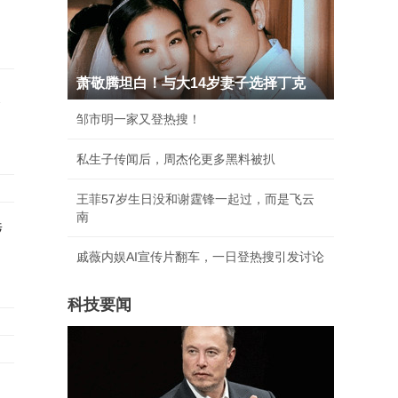
萧敬腾坦白！与大14岁妻子选择丁克
根
邹市明一家又登热搜！
私生子传闻后，周杰伦更多黑料被扒
王菲57岁生日没和谢霆锋一起过，而是飞云
南
涉
戚薇内娱AI宣传片翻车，一日登热搜引发讨论
科技要闻