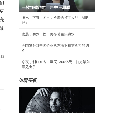
们
一枚“回旋镖”，击中王思聪
更
腾讯、字节、阿里，抢着给打工人配「AI助
亮
理」
战
凌晨，突然下挫！美存储巨头跳水
美国发起对中国企业从东南亚租赁算力的调
查！
12
今夜，利好来袭！爆买1300亿元，伯克希尔
罕见出手
体育要闻
哥