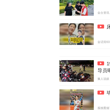
金台资讯 20
金话筒60秒 
导员
豫人说娱 20
孤独熏烟了全