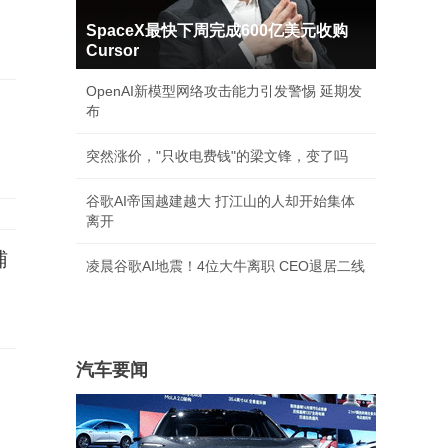
SpaceX最快下周完成600亿美元收购
Cursor
OpenAI新模型网络攻击能力引发警惕 延期发
布
突然涨价，"只收电费钱"的梁文锋，变了吗
谷歌AI帝国越建越大 打江山的人却开始集体
离开
辅
凌晨谷歌AI地震！4位大牛离职 CEO退居二线
汽车要闻