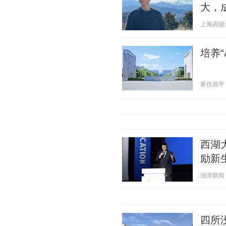
大，
上海高级金融
培养
家住昌平 20
西湖
励新
澎湃新闻 20
四所