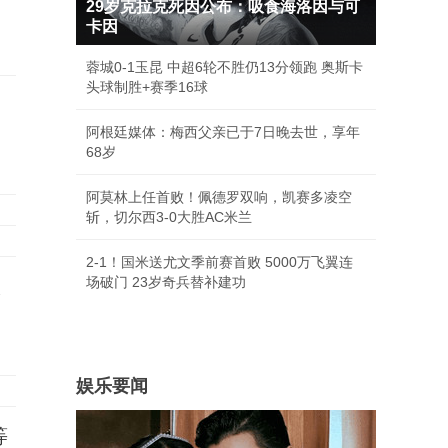
29岁克拉克死因公布：吸食海洛因与可
卡因
蓉城0-1玉昆 中超6轮不胜仍13分领跑 奥斯卡
头球制胜+赛季16球
阿根廷媒体：梅西父亲已于7日晚去世，享年
68岁
阿莫林上任首败！佩德罗双响，凯赛多凌空
斩，切尔西3-0大胜AC米兰
2-1！国米送尤文季前赛首败 5000万飞翼连
场破门 23岁奇兵替补建功
激
娱乐要闻
等