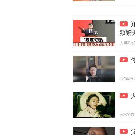
频繁
人间闲散客 2
帅领留学真话
三水的猫 20