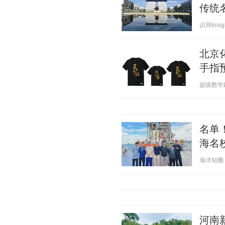
传统
识局Insigh
北京
手指
超级数学建模
名单
海名
海洋知圈 20
河南