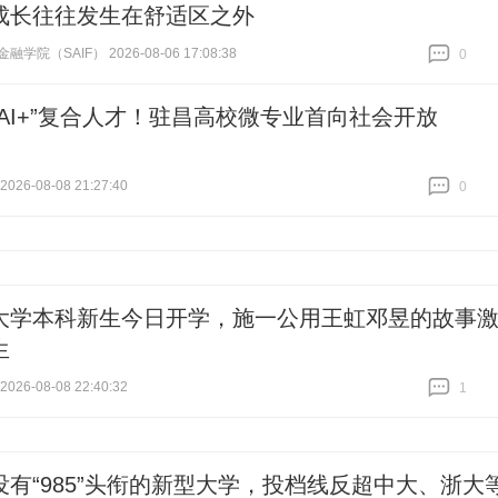
成长往往发生在舒适区之外
学院（SAIF） 2026-08-06 17:08:38
0
跟贴
0
“AI+”复合人才！驻昌高校微专业首向社会开放
26-08-08 21:27:40
0
跟贴
0
大学本科新生今日开学，施一公用王虹邓昱的故事
生
26-08-08 22:40:32
1
跟贴
1
没有“985”头衔的新型大学，投档线反超中大、浙大