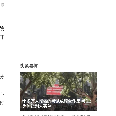
举报
院
开
头条要闻
分
，
心
十多万人报名的考试成绩全作废 考生:
过
为何让别人买单
，