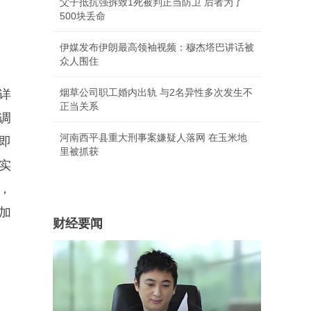
父子抵抗强拆致1死被判正当防卫 后者为了
500块丢命
伊媒发布伊朗最高领袖视频：穆杰塔巴讲话被
众人围住
烟草公司职工婚内出轨 与2名异性多次发生不
详
正当关系
调
河南西平县重大刑事案嫌疑人落网 在玉米地
即
里被抓获
实
，
加
财经要闻