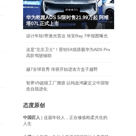
华为乾崑ADS 5/限时售21.99万起 阿维
塔07L正式上市
设计年轻/带激光雷达 埃安Ray 7申报图曝光
这是"北京卫士"！星钽5X或搭载华为ADS Pro
高阶驾驶辅助
越7全球首秀 传祺开始进攻方盒子越野
智界V9超级工厂溯源 以纯血鸿蒙定义中国智
造自我进化
态度原创
中国匠人
| 这届年轻人，正在修炼刚柔共生的
人生