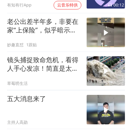
00:12
有知有行App
云音乐特供
老公出差半年多，非要在
家“上保险”，似乎暗示着
什么！
妙趣直怼
1跟贴
镜头捕捉致命危机，看得
人手心发凉！简直是太恐
怖了
草莓唠生活
五大消息来了
主持人高勋