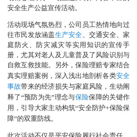
OpenAI为免费用户升级GPT-5.6 Luna
安全生产公益宣传活动。
粉笔发布“自曝式”公开信
活动现场气氛热烈，公司员工热情地向过
女子利用漏洞0元薅走3000多件家电
往市民发放涵盖
生产安全
、交通安全、家
深圳地面沉降致车辆损坏系谣言
庭防火、防灾减灾等实用知识的宣传手
我国编制完成新版全月地质图
册，尤其对老人及儿童普及了风险识别与
现代版摸金校尉落网查获400多枚古币
自救互救技能。另外，
保险理赔专家结合
毛宁转发梯田音乐会视频海外网友赞叹
真实理赔案例，深入浅出地剖析各类
安全
奋进开新局 实干挑大梁
事故
带来的经济损失与家庭风险，生动阐
释了
“预防为先”理念与
保险
保障的关键作
用，引导大家主动构筑“安全防护
+
保险保
障”的双重防线。
此次活动不仅是平安保险履行社会责任、