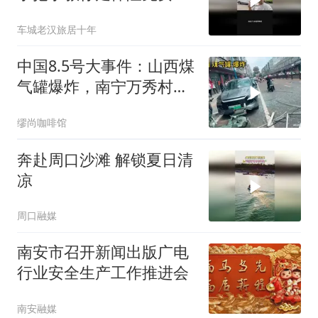
新
车城老汉旅居十年
中国8.5号大事件：山西煤
气罐爆炸，南宁万秀村煤
气罐爆炸
缪尚咖啡馆
奔赴周口沙滩 解锁夏日清
凉
周口融媒
南安市召开新闻出版广电
行业安全生产工作推进会
南安融媒