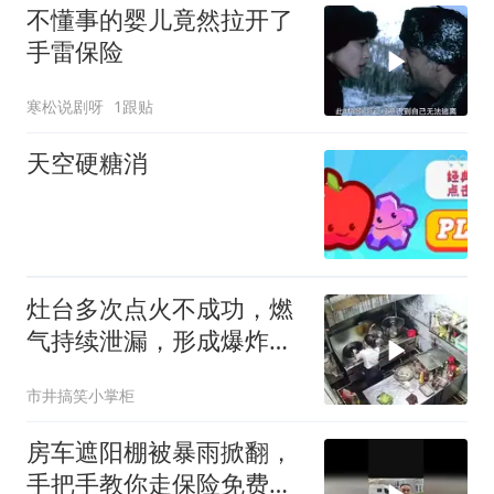
不懂事的婴儿竟然拉开了
手雷保险
寒松说剧呀
1跟贴
天空硬糖消
灶台多次点火不成功，燃
气持续泄漏，形成爆炸混
合物，最终引发爆炸#安
市井搞笑小掌柜
全生产警示教育
房车遮阳棚被暴雨掀翻，
手把手教你走保险免费换