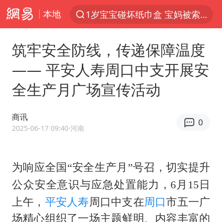
本地
1岁宝宝碰坏纸巾盒 宝妈被索赔924元
以“新”破局 首发经济点亮城市消费活力
筑牢安全防线，传递保障温度
Meta被判支付5.67亿美元
—— 平安人寿周口中支开展安
47岁妈妈突然产女 26岁女儿：很震惊
全生产月广场宣传活动
阿根廷足协发文力挺因凡蒂诺
中国稀土盘中涨停
商讯
0
A股开盘：民爆、CPO等概念走强
2025-06-17 09:40
·河南
日本广岛民众举行游行反对政府行径
21楼高空抛物嫌疑人被拘留
为响应全国
“安全生产月”号召，切实提升
日
日韩股市高开跳水 SK海力士下挫转跌
公众安全意识与应急处置能力，
6
月
15
上午，
平安人寿
周口中支在
周口
市五一广
台风白海豚最新路径研判来了
场精心组织了一场主题鲜明、内容丰富的