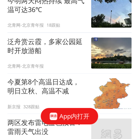
今明两天闷热持续 最高气
温可达36℃
北青网-北京青年报
18跟贴
泛舟赏云霞，多家公园延
时开放游船
北青网-北京青年报
今夏第8个高温日达成，
明日立秋、高温不减
新京报
328跟贴
App内打开
两区发布雷电蓝色预警！
雷雨天气出没