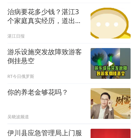
治病要花多少钱？湛江3
个家庭真实经历，道出普
通家庭的就医压力
湛江日报
游乐设施突发故障致游客
倒挂悬空
RT今日俄罗斯
你的养老金够花吗？
吴晓波频道
伊川县应急管理局上门服