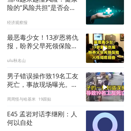
险的“风险共担”是否会被
掏空？
经济观察报
最恶毒少女！13岁恩将仇
报，盼养父早死领保险，
人性彻底扭曲
ulu秋名山
男子错误操作致19名工友
死亡，事故现场曝光。一
场悲剧的警示
周周怪与哈基米
19跟贴
E45 孟岩对话李继刚：人
何以自处