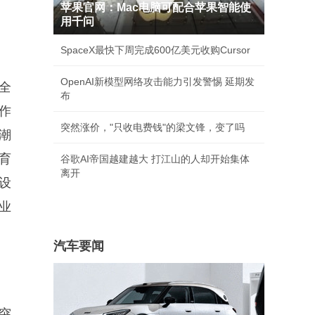
苹果官网：Mac电脑可配合苹果智能使
用千问
SpaceX最快下周完成600亿美元收购Cursor
OpenAI新模型网络攻击能力引发警惕 延期发
全
布
作
突然涨价，"只收电费钱"的梁文锋，变了吗
潮
育
谷歌AI帝国越建越大 打江山的人却开始集体
离开
设
业
汽车要闻
突