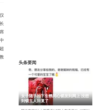
仪
长
席
中
超
教
头条要闻
女子随手拍下生锈同心锁发到网上 没想
到锁主人回复了