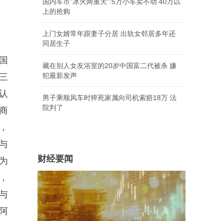
国内车市"冰火两重天":5万小车卖不动 40万以
上的抢购
上门女婿常年跟妻子分居 出轨女邻居多年还
同居生子
国
藏在别人女友浴室的20岁中国富二代被杀 嫌
犯最新发声
三
认
男子乘顺风车时猝死家属向司机索赔18万 法
院判了
商
，
与
财经要闻
为
，
与
阿