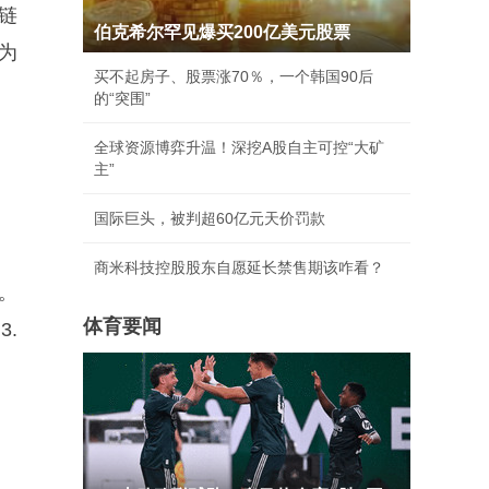
链
伯克希尔罕见爆买200亿美元股票
为
买不起房子、股票涨70％，一个韩国90后
的“突围”
全球资源博弈升温！深挖A股自主可控“大矿
主”
国际巨头，被判超60亿元天价罚款
商米科技控股股东自愿延长禁售期该咋看？
。
体育要闻
.