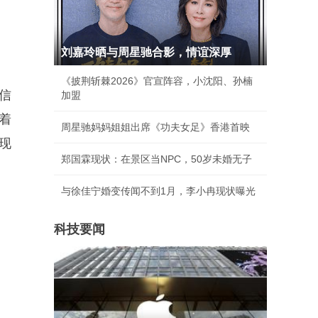
刘嘉玲晒与周星驰合影，情谊深厚
《披荆斩棘2026》官宣阵容，小沈阳、孙楠
信
加盟
着
周星驰妈妈姐姐出席《功夫女足》香港首映
现
郑国霖现状：在景区当NPC，50岁未婚无子
与徐佳宁婚变传闻不到1月，李小冉现状曝光
科技要闻