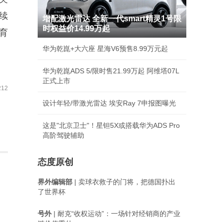
续
增配激光雷达 全新一代smart精灵1号限
时权益价14.99万起
育
华为乾崑+大六座 星海V6预售8.99万元起
华为乾崑ADS 5/限时售21.99万起 阿维塔07L
正式上市
12
设计年轻/带激光雷达 埃安Ray 7申报图曝光
这是"北京卫士"！星钽5X或搭载华为ADS Pro
高阶驾驶辅助
态度原创
界外编辑部
| 卖球衣救子的门将，把德国扑出
了世界杯
号外
| 耐克“收权运动”：一场针对经销商的产业