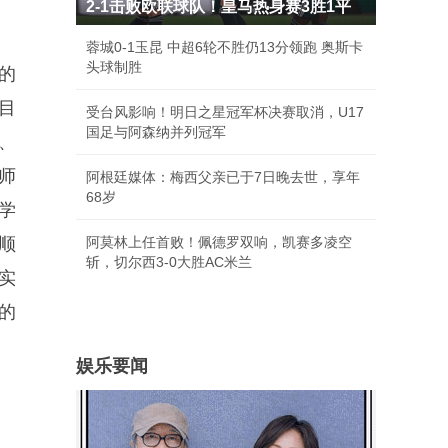
2-1击败欧联球队！皇马热身赛3胜1平
蓉城0-1玉昆 中超6轮不胜仍13分领跑 奥斯卡
头球制胜
的
目
受台风影响！明日之星冠军杯决赛取消，U17
国足与阿森纳并列冠军
、
师
阿根廷媒体：梅西父亲已于7日晚去世，享年
68岁
学
顺
阿莫林上任首败！佩德罗双响，凯赛多凌空
斩，切尔西3-0大胜AC米兰
实
的
娱乐要闻