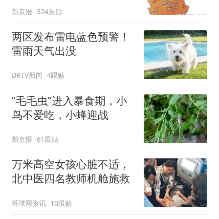
新京报
324跟贴
两区发布雷电蓝色预警！
雷雨天气出没
BRTV新闻
4跟贴
“毛毛虫”进入暴食期，小
鸟不爱吃，小蜂迎战
新京报
61跟贴
万米高空女孩心脏不适，
北中医四名教师机舱施救
环球网资讯
10跟贴