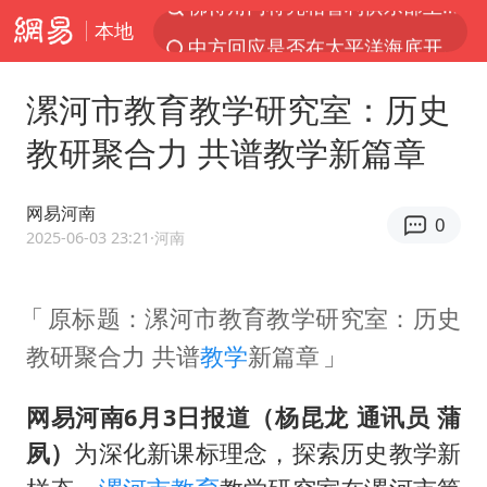
本地
中方回应是否在太平洋海底开采稀土
宇树科技发行价格150.80元/股
漯河市教育教学研究室：历史
看守所辅警收受10万获刑1年
教研聚合力 共谱教学新篇章
宇树科技王兴兴身家有望超200亿元
五粮液渠道价一箱上涨近百元
网易河南
0
CIA被曝已秘密设立古巴工作组
2025-06-03 23:21
·河南
U17国足1分钟轰2球
原标题：漯河市教育教学研究室：历史
泰国一女公务员妆容引争议 本人回应
教研聚合力 共谱
教学
新篇章
法国下周开始禁止未经同意的电话营销
村民谈“梅姨”：叫的其实是“媒姨”
网易河南6月3日报道（杨昆龙 通讯员 蒲
“深圳地面沉降致车辆损坏”不实
夙）
为深化新课标理念，探索历史教学新