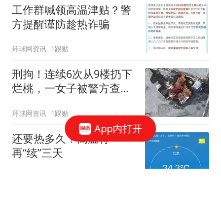
工作群喊领高温津贴？警
方提醒谨防趁热诈骗
环球网资讯
1跟贴
刑拘！连续6次从9楼扔下
烂桃，一女子被警方查
获！
环球网资讯
1跟贴
App内打开
还要热多久？高温将
再“续”三天
新京报
71跟贴
6次从9楼扔水果，通州一女子因涉嫌高空
抛物罪被刑拘