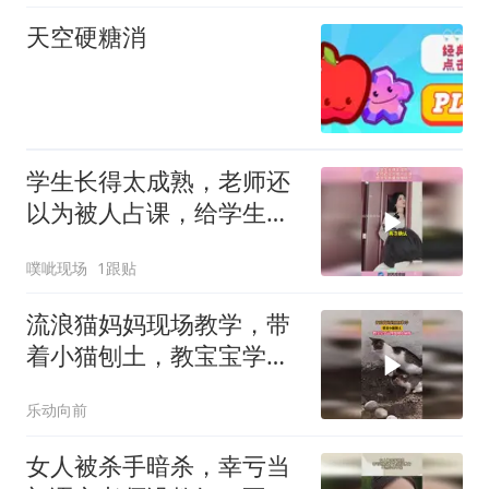
天空硬糖消
学生长得太成熟，老师还
以为被人占课，给学生折
磨成啥样了！
噗呲现场
1跟贴
流浪猫妈妈现场教学，带
着小猫刨土，教宝宝学习
埋粪便上厕所
乐动向前
女人被杀手暗杀，幸亏当