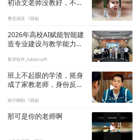
初语文老师没教好，不然
小命不保
勇笑搞笑
1跟贴
2026年高校AI赋能智能建
造专业建设与教学能力提
升高级研修班圆满收官
鲁班软件_lubansoft
班上不起眼的学渣，摇身
成了家教老师，身份反转
太精彩
嵩仔聊剧
1跟贴
那可是你的老师啊