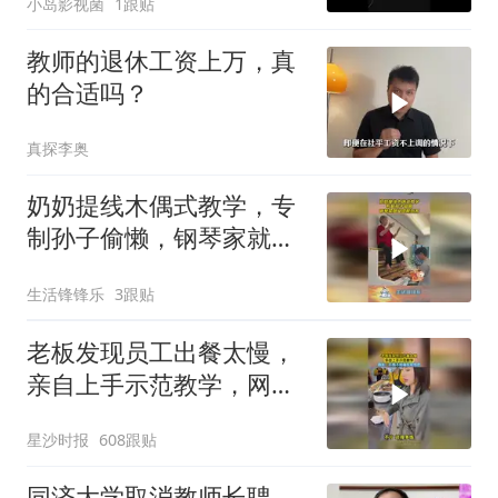
小岛影视菌
1跟贴
教师的退休工资上万，真
的合适吗？
真探李奥
奶奶提线木偶式教学，专
制孙子偷懒，钢琴家就是
这样培养！
生活锋锋乐
3跟贴
老板发现员工出餐太慢，
亲自上手示范教学，网
友：不得不说确实挺快的
星沙时报
608跟贴
同济大学取消教师长聘