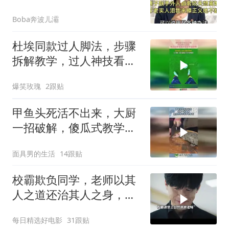
绝不缺席！
Boba奔波儿灞
杜埃同款过人脚法，步骤
拆解教学，过人神技看完
直接省下几千块！
爆笑玫瑰
2跟贴
甲鱼头死活不出来，大厨
一招破解，傻瓜式教学新
手也看懂！
面具男的生活
14跟贴
校霸欺负同学，老师以其
人之道还治其人之身，结
局太解气了
每日精选好电影
31跟贴