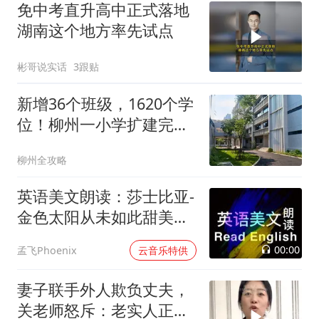
免中考直升高中正式落地
湖南这个地方率先试点
彬哥说实话
3跟贴
新增36个班级，1620个学
位！柳州一小学扩建完
成！地址在→
柳州全攻略
英语美文朗读：莎士比亚-
金色太阳从未如此甜美吻
过
00:00
孟飞Phoenix
云音乐特供
妻子联手外人欺负丈夫，
关老师怒斥：老实人正义