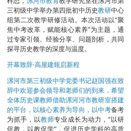
样态，
漯河市
教育
教学研究室在漯河市第
外交部发言人就广岛核爆81周年等答记者问
三初级中学举办第四批初中历史
教研
中心
感觉全东北都在等7号
组第二次教学研修活动。本次活动以“聚
多地要求领导干部带头休假
焦中考改革，赋能核心素养”为主题，通
80后女柜员逆袭成4200亿银行副行长
过专家引领、经验分享、问题剖析，共同
奋进开新局 实干挑大梁
探寻历史教学的深度与温度。
开幕致辞·高屋建瓴启新程
漯河市第三初级中学党委书记赵国强在致
辞中欢迎参会领导和老师们的到来，希望
全体历史课教师借助漯河河市教研室搭建
的平台，以核心素养为导向，以
中考
备考
为抓手，以
教师
专业成长为动力，“以研
促教，以教促学”，促进历史学科的高质