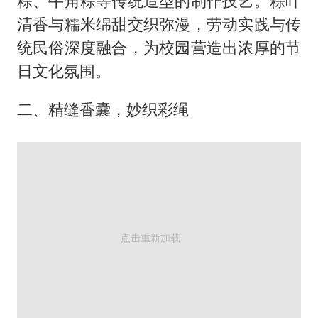
粽、牛角粽等传统造型的制作技艺。粽叶
清香与糯米绵甜交织弥漫，劳动实践与传
统民俗深度融合，为校园营造出浓厚的节
日文化氛围。
二、精缝香囊，妙织彩绳
学生体验制作香包
在手工活动现场，各社团精心准备了极具
端午节特色的两个手作体验项目——香囊
和五彩绳制作。同学们分组协作，有序完
成材料整理、流苏缝制、艾草填充、丝线
编织等工序，最终制作出蕴含祝福寓意的
精美作品，同学们互助交流，将艾草香囊