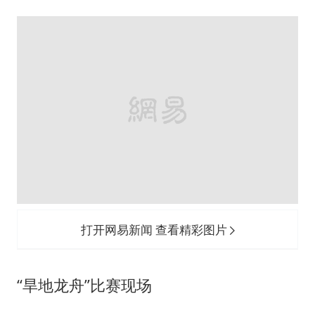
“旱地龙舟”比赛现场
接着，郑州财经学院二级学院12支代表队
齐聚田径场，展开激烈的“旱地龙舟”角
逐。随着发令声响，选手们步伐一致、口
号铿锵，驾驭“龙舟”奋力冲刺，在赛道上
尽情挥洒汗水，用默契配合彰显团队精神
的真谛，以奋勇争先凝聚集体力量的锋
芒，此次比赛充分展现了郑财学子团结协
作的精神与昂扬向上的青春风采。
本次传统文化节暨端午节劳动教育实践活
动，将美育教育与文化浸润相结合，全面
落实学校立德树人的根本任务，通过劳动