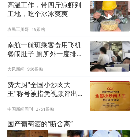
高温工作，带四斤凉虾到
工地，吃个冰冰爽爽
农民工川哥
19跟贴
南航一航班乘客食用飞机
餐闹肚子 厕所外一度排长
队
大风新闻
966跟贴
费大厨"全国小炒肉大
王"称号被指凭视频评出
官方回应
中国新闻周刊
2751跟贴
国产葡萄酒的“断舍离”