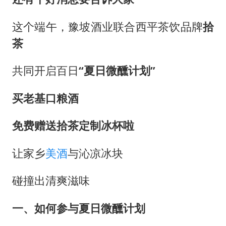
36岁男演员成景区NPC后人气爆棚
“不怕六爷挂得多 就怕六爷挂一颗”
这个端午，豫坡酒业联合西平茶饮品牌
拾
全民健身事业高质量发展
茶
梁家辉百花奖演讲落泪
共同开启百日
“夏日微醺计划”
乐享全民健身 共筑健康中国
买老基口粮酒
免费赠送拾茶定制冰杯啦
让家乡
美酒
与沁凉冰块
碰撞出清爽滋味
一、如何参与夏日微醺计划