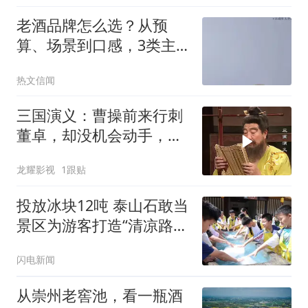
老酒品牌怎么选？从预
算、场景到口感，3类主
流老酒品牌特点与适合人
热文信闻
群解析
三国演义：曹操前来行刺
董卓，却没机会动手，看
见桌上美酒顿时心生一计
龙耀影视
1跟贴
投放冰块12吨 泰山石敢当
景区为游客打造“清凉路
线”
闪电新闻
从崇州老窖池，看一瓶酒