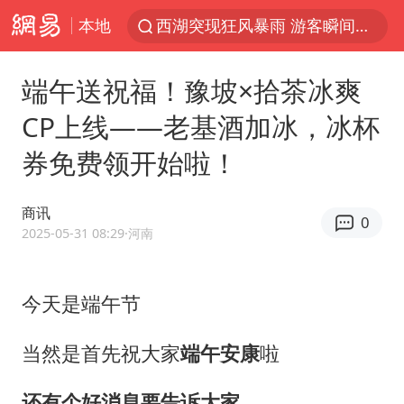
本地
西湖突现狂风暴雨 游客瞬间被浇透
香港正式允许“拒绝抢救”
端午送祝福！豫坡×拾茶冰爽
白海豚将正面袭击贯穿浙江
CP上线——老基酒加冰，冰杯
情侣平潭拍日出坠崖1死1伤
券免费领开始啦！
《欢迎来龙餐馆》口碑
微信又有新功能，你可以“撤回”你的撤回了！
商讯
0
郑丽文：台湾从来没有“独立”过
2025-05-31 08:29
·河南
几元成本的AI广告导致千万市值蒸发
酒店回应车内过夜被收150元
今天是端午节
商场现钱学森巨幅海报 负责人回应
当然是首先祝大家
端午安康
啦
杭州全市有序停课
还有个好消息要告诉大家