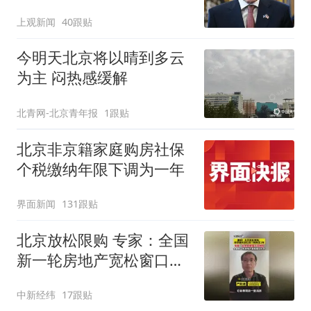
寻味
上观新闻
40跟贴
今明天北京将以晴到多云
为主 闷热感缓解
北青网-北京青年报
1跟贴
北京非京籍家庭购房社保
个税缴纳年限下调为一年
界面新闻
131跟贴
北京放松限购 专家：全国
新一轮房地产宽松窗口打
开
中新经纬
17跟贴