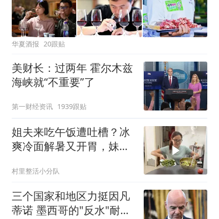
华夏酒报
20跟贴
美财长：过两年 霍尔木兹
海峡就“不重要”了
第一财经资讯
1939跟贴
姐夫来吃午饭遭吐槽？冰
爽冷面解暑又开胃，妹妹
炖豆角被称噩梦！
村里整活小分队
三个国家和地区力挺因凡
蒂诺 墨西哥的"反水"耐人