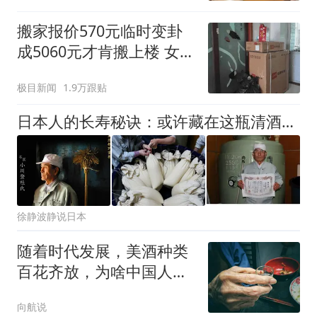
搬家报价570元临时变卦
成5060元才肯搬上楼 女子
傻眼
极目新闻
1.9万跟贴
日本人的长寿秘诀：或许藏在这瓶清酒里！
徐静波静说日本
随着时代发展，美酒种类
百花齐放，为啥中国人的
餐桌上白酒仍是主流？
向航说