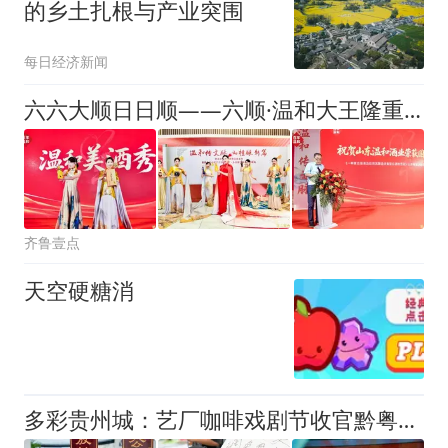
的乡土扎根与产业突围
每日经济新闻
六六大顺日日顺——六顺·温和大王隆重上市！
齐鲁壹点
天空硬糖消
多彩贵州城：艺厂咖啡戏剧节收官黔粤精品美酒美食周精彩接力