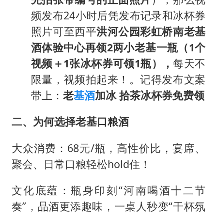
频发布24小时后凭发布记录和冰杯券
照片可至西平
洪河公园彩虹桥南老基
酒体验中心再领2两小老基一瓶（1个
视频＋1张冰杯券可领1瓶），
每天不
限量，视频拍起来！。记得发布文案
带上：
老
基酒
加冰 拾茶冰杯券免费领
二、为何选择老基口粮酒
大众消费：68元/瓶，高性价比，宴席、
聚会、日常口粮轻松hold住！
文化底蕴：瓶身印刻“河南喝酒十二节
奏”，品酒更添趣味，一桌人秒变“干杯氛