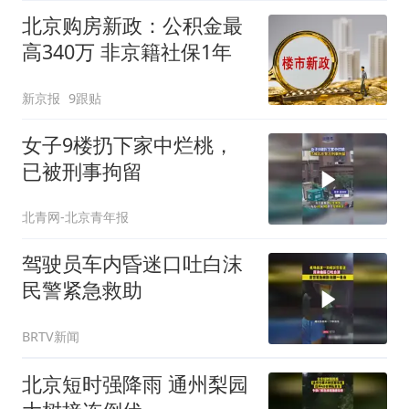
北京购房新政：公积金最
高340万 非京籍社保1年
新京报
9跟贴
女子9楼扔下家中烂桃，
已被刑事拘留
北青网-北京青年报
驾驶员车内昏迷口吐白沫
民警紧急救助
BRTV新闻
北京短时强降雨 通州梨园