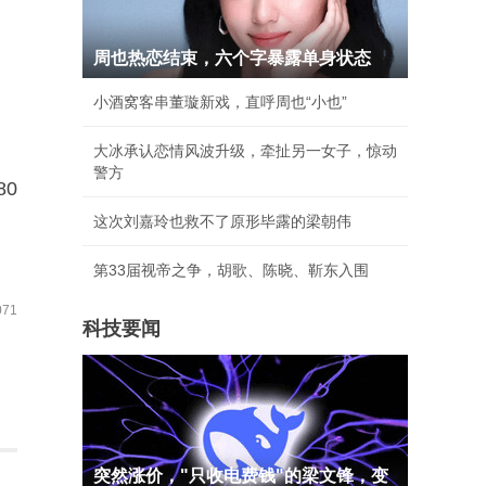
周也热恋结束，六个字暴露单身状态
小酒窝客串董璇新戏，直呼周也“小也”
大冰承认恋情风波升级，牵扯另一女子，惊动
警方
0
这次刘嘉玲也救不了原形毕露的梁朝伟
第33届视帝之争，胡歌、陈晓、靳东入围
71
科技要闻
突然涨价，"只收电费钱"的梁文锋，变