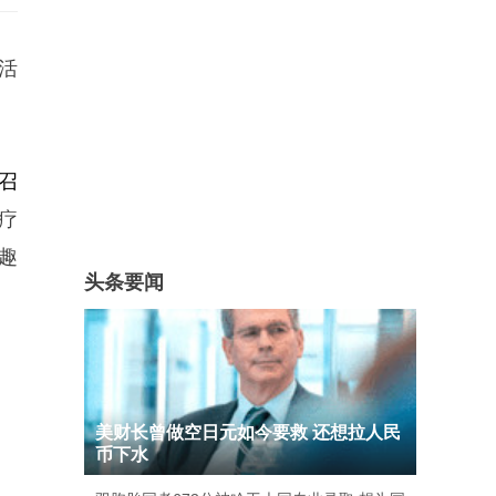
活
召
疗
趣
头条要闻
美财长曾做空日元如今要救 还想拉人民
币下水