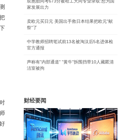
双胞胎同考673分被哈工大同专业录取:想为国
测
家发展出力
把
卖欧元买日元 美国出手救日本结果把欧元"献
下
祭"了
中学教师招聘笔试前13名被淘汰后5名进体检
官方通报
声称有"内部通道" "黄牛"拆围挡带10人藏匿清
洁室被拘
财经要闻
对
师
好