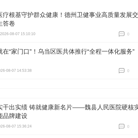
医疗根基守护群众健康！德州卫健事业高质量发展
生答卷
26-08-07 15:10:10
0
跟贴
0
就在“家门口”！乌当区医共体推行“全程一体化服务”
6-08-07 14:53:38
0
跟贴
0
实干出实绩 铸就健康新名片——魏县人民医院硬核
能品牌建设
6-08-07 15:36:24
0
跟贴
0