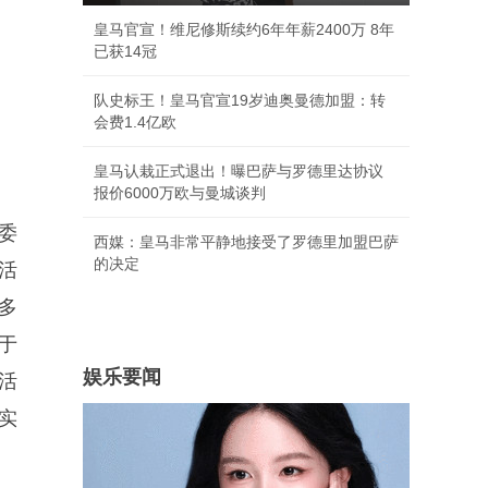
皇马官宣！维尼修斯续约6年年薪2400万 8年
已获14冠
队史标王！皇马官宣19岁迪奥曼德加盟：转
会费1.4亿欧
皇马认栽正式退出！曝巴萨与罗德里达协议
报价6000万欧与曼城谈判
委
西媒：皇马非常平静地接受了罗德里加盟巴萨
的决定
活
多
于
娱乐要闻
活
实