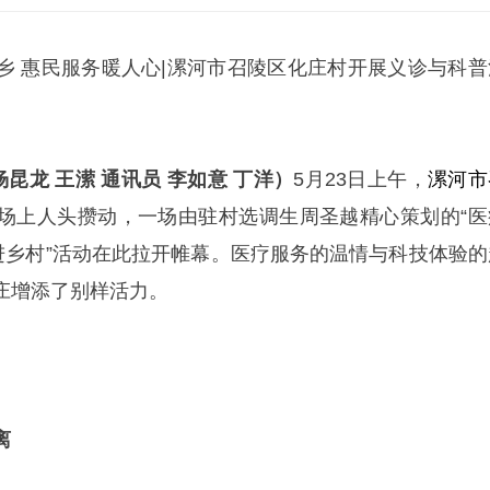
乡 惠民服务暖人心|漯河市召陵区化庄村开展义诊与科普
昆龙 王潆 通讯员 李如意 丁洋）
5月23日上午，
漯河市
场上人头攒动，一场由驻村选调生周圣越精心策划的“医
车进乡村”活动在此拉开帷幕。医疗服务的温情与科技体验的
庄增添了别样活力。
离