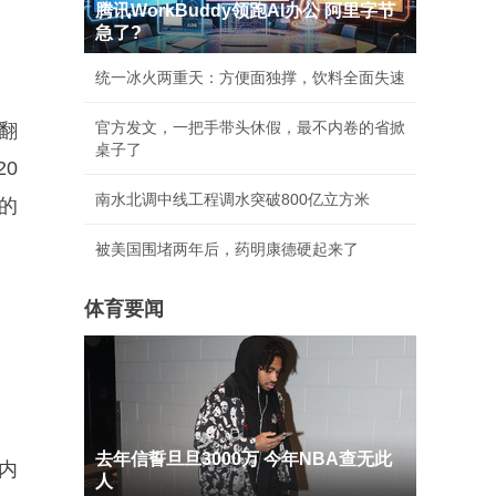
腾讯WorkBuddy领跑AI办公 阿里字节
急了?
统一冰火两重天：方便面独撑，饮料全面失速
官方发文，一把手带头休假，最不内卷的省掀
翻
桌子了
0
南水北调中线工程调水突破800亿立方米
的
被美国围堵两年后，药明康德硬起来了
体育要闻
去年信誓旦旦3000万 今年NBA查无此
内
人