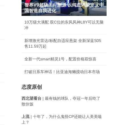
智界V9超级工厂溯源 以纯血鸿蒙定义中
国智造自我进化
10万级大满配 双C位的东风风神L8Y可以无脑
冲
新增激光雷达/标配自适应悬架 全新深蓝S05
售11.59万起
全新一代smart精灵1号，配置价格双惊喜
打破日系车神话！比亚迪海獭搅动日本市场
态度原创
西北望看台
| 最有钱的球队，夺冠一年后吃了
散伙饭
上流
| 十年了，为什么鬼怪CP还能让人美美嗑
上？