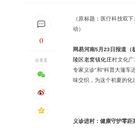
（原标题：医疗科技双下
动）
0
网易河南5月23日报道（杨
陵区
老窝镇
化庄
村文化广
分享至
专家义诊”和“科普大篷
味交织，为这个初夏的化
义诊进村：健康守护零距