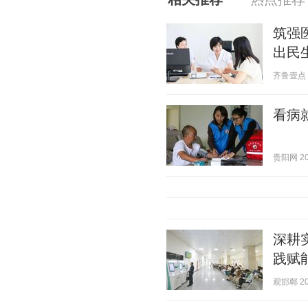
筑强
出民
齐鲁壹点 20
看病
贵阳网 202
深耕
践赋
观邯郸 202