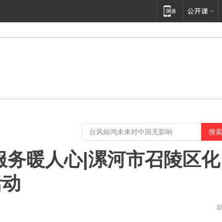
服务暖人心|漯河市召陵区化
活动