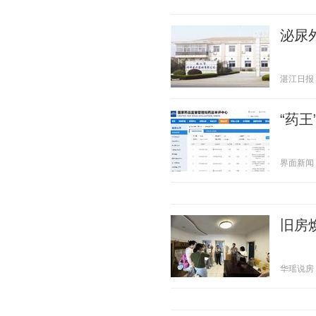
泌尿
湛江日报 20
“药
界面新闻 20
旧房
华瑶说房 20