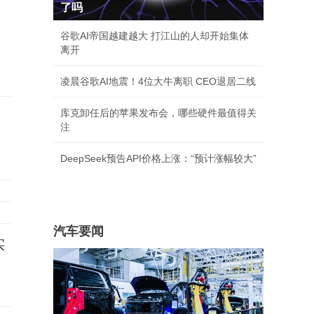
了吗
交
谷歌AI帝国越建越大 打江山的人却开始集体
离开
凌晨谷歌AI地震！4位大牛离职 CEO退居二线
库克卸任后的苹果发布会，哪些硬件最值得关
注
DeepSeek预告API价格上涨：“预计涨幅较大”
汽车要闻
实