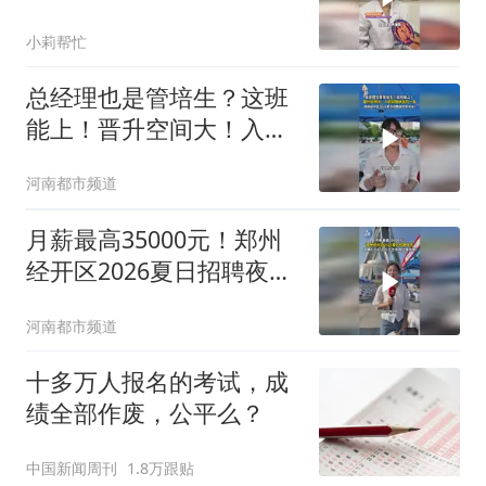
岁不吸烟的妻子，查出肺
小莉帮忙
癌
总经理也是管培生？这班
能上！晋升空间大！入职
就缴纳五险一金，郑州经
河南都市频道
开区2026夏日招聘夜市等
你来！
月薪最高35000元！郑州
经开区2026夏日招聘夜
市，今晚6-9点，上万个工
河南都市频道
作岗位等你来！
十多万人报名的考试，成
绩全部作废，公平么？
中国新闻周刊
1.8万跟贴