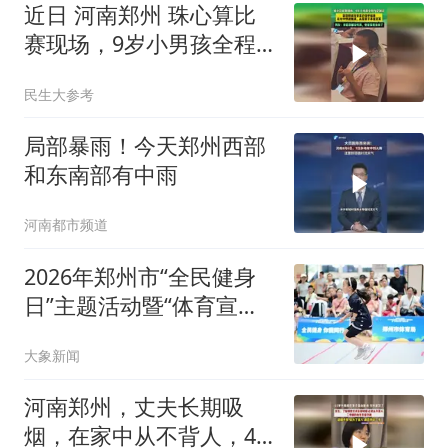
近日 河南郑州 珠心算比
赛现场，9岁小男孩全程
气定神闲。题目刚读完答
民生大参考
案已信手拈来
局部暴雨！今天郑州西部
和东南部有中雨
河南都市频道
2026年郑州市“全民健身
日”主题活动暨“体育宣传
周”正式启幕
大象新闻
河南郑州，丈夫长期吸
烟，在家中从不背人，45