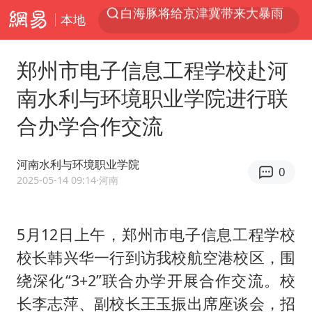
本地
上半年我国经营主体结构持续优化
杭州机场已取消航班388架次
郑州市电子信息工程学校赴河
中国籍豪华游艇富商之子在泰国被杀
南水利与环境职业学院进行联
《披荆斩棘2026》阵容官宣
合办学合作交流
中国第1高楼阻尼器摆动明显
上海有出现龙卷潜势
河南水利与环境职业学院
0
国足U17与阿森纳决赛取消 并列冠军
2025-05-14 09:14
·河南
《龙餐馆》 冲奖
上门女婿出轨女邻居多年被判重婚罪
5月12日上午，郑州市电子信息工程学校
校长韩兴华一行到访我校航空港校区，围
2025年小学教师减少13.19万
绕深化“3+2”联合办学开展合作交流。校
女子发现前夫婚内与第三者育子
长李志萍、副校长王玉振出席座谈会，招