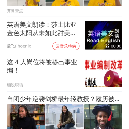
齐鲁壹点
英语美文朗读：莎士比亚-
金色太阳从未如此甜美吻
过
00:00
孟飞Phoenix
云音乐特供
这 4 大岗位将被移出事业
编！
细说职场
自闭少年逆袭剑桥最年轻教授？履历被扒全是假的！