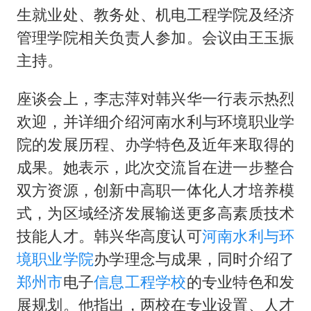
以军士兵把枪口对准中国记者
生就业处、教务处、机电工程学院及经济
笔试第一被劝弃考涉事副校长被撤职
管理学院相关负责人参加。会议由王玉振
构建更高水平的全民健身公共服务体系
主持。
男子被沙蜇蜇伤5小时后呼吸困难
座谈会上，李志萍对韩兴华一行表示热烈
挡“张雪机车”民进党当局怕什么
欢迎，并详细介绍河南水利与环境职业学
灌溉水坝被隔成鱼塘 村民投诉20余年
院的发展历程、办学特色及近年来取得的
奋力开创中国式现代化建设新局面
成果。她表示，此次交流旨在进一步整合
双方资源，创新中高职一体化人才培养模
式，为区域经济发展输送更多高素质技术
技能人才。韩兴华高度认可
河南水利与环
境职业学院
办学理念与成果，同时介绍了
郑州市
电子
信息工程学校
的专业特色和发
展规划。他指出，两校在专业设置、人才