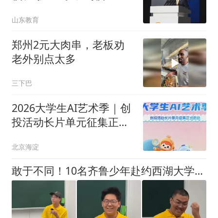
山东教育
郑州2元大肉串，老板劝
老外别点太多
三下巴
2026大学生AI艺术季｜创
投活动长片单元征集正式
启动
北京海淀
敢于不同！10名齐鲁少年赴约西湖大学！他们是谁？为何而选？