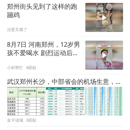
郑州街头见到了这样的跑
蹦鸡
没爱又饿了
8月7日 河南郑州，12岁男
孩不爱喝水 剧烈运动后突
发脑梗，医生：平时一定
小莉帮忙
4跟贴
要养成多喝水的习惯
武汉郑州长沙，中部省会的机场生意，正在被高铁重新分配
金卡读城
3跟贴