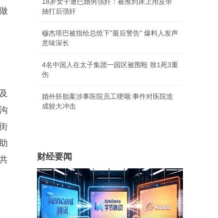
18岁女子遭已婚男强奸：被推到床上用皮带
做
抽打后强奸
穆杰塔巴被指给总统下"最后警告" 爆料人发声
意味深长
4名中国人在太子集团一园区被围殴 致1死3重
伤
及
婚外胚胎案涉事医院员工哽咽:事件对医院造
成较大冲击
沟
街
助
财经要闻
共