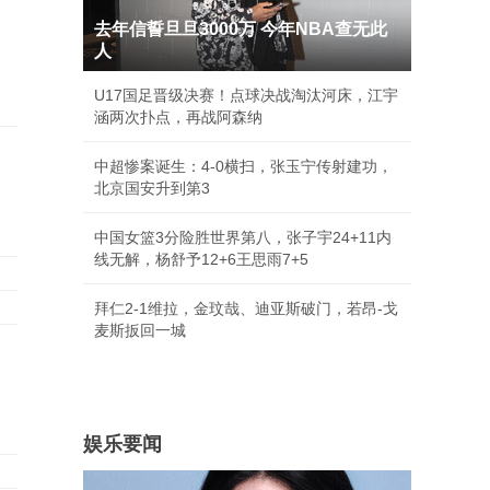
去年信誓旦旦3000万 今年NBA查无此
人
U17国足晋级决赛！点球决战淘汰河床，江宇
涵两次扑点，再战阿森纳
中超惨案诞生：4-0横扫，张玉宁传射建功，
北京国安升到第3
中国女篮3分险胜世界第八，张子宇24+11内
线无解，杨舒予12+6王思雨7+5
拜仁2-1维拉，金玟哉、迪亚斯破门，若昂-戈
麦斯扳回一城
娱乐要闻