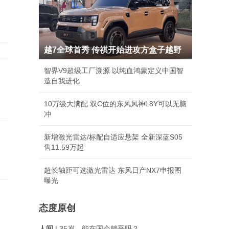
越7全球首秀 传祺开始进攻方盒子越野
智界V9超级工厂溯源 以纯血鸿蒙定义中国智
造自我进化
10万级大满配 双C位的东风风神L8Y可以无脑
冲
新增激光雷达/标配自适应悬架 全新深蓝S05
售11.59万起
超长轴距可选激光雷达 东风日产NX7申报图
曝光
态度原创
人间
| 35岁，能在国企躺平吗？