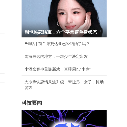
周也热恋结束，六个字暴露单身状态
E句话 | 荷兰弟赞达亚已经结婚了吗？
离海最远的地方，一群少年决定出发
小酒窝客串董璇新戏，直呼周也“小也”
大冰承认恋情风波升级，牵扯另一女子，惊动
警方
京
科技要闻