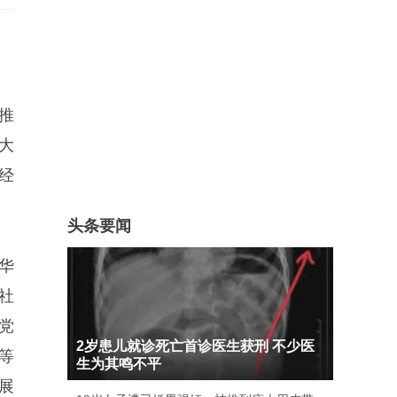
推
大
经
头条要闻
华
社
党
2岁患儿就诊死亡首诊医生获刑 不少医
等
生为其鸣不平
展