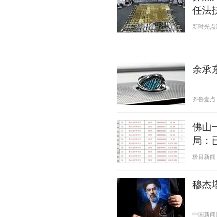
任法
新时光点滴 2
余承东
齐鲁壹点 20
佛山
局：
极目新闻 20
穆杰
中国新闻周刊