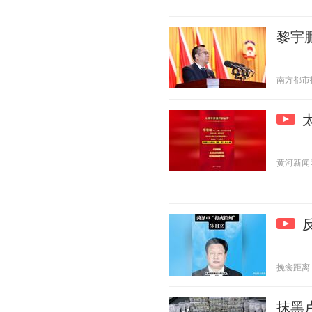
黎宇
南方都市报 2
黄河新闻网吕
挽衾距离 20
抹黑