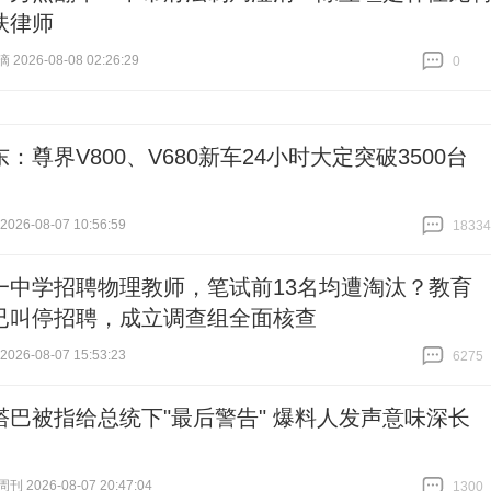
扶律师
026-08-08 02:26:29
0
跟贴
0
：尊界V800、V680新车24小时大定突破3500台
26-08-07 10:56:59
18334
跟贴
18334
一中学招聘物理教师，笔试前13名均遭淘汰？教育
已叫停招聘，成立调查组全面核查
26-08-07 15:53:23
6275
跟贴
6275
塔巴被指给总统下"最后警告" 爆料人发声意味深长
 2026-08-07 20:47:04
1300