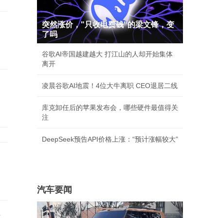
突然涨价，"只收电费钱"的梁文锋，变
了吗
谷歌AI帝国越建越大 打江山的人却开始集体
离开
凌晨谷歌AI地震！4位大牛离职 CEO退居二线
库克卸任后的苹果发布会，哪些硬件最值得关
注
DeepSeek预告API价格上涨：“预计涨幅较大”
汽车要闻
聘