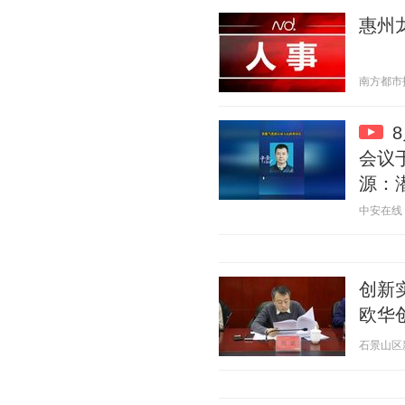
惠州
南方都市报 2
会议
源：潜
中安在线 20
创新
欧华
石景山区新媒