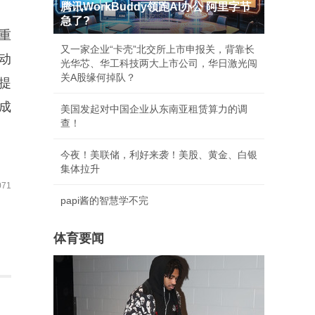
腾讯WorkBuddy领跑AI办公 阿里字节
急了?
重
又一家企业“卡壳”北交所上市申报关，背靠长
动
光华芯、华工科技两大上市公司，华日激光闯
关A股缘何掉队？
提
成
美国发起对中国企业从东南亚租赁算力的调
查！
今夜！美联储，利好来袭！美股、黄金、白银
集体拉升
71
papi酱的智慧学不完
体育要闻