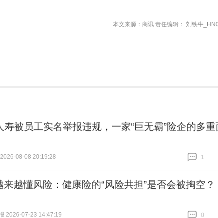
本文来源：商讯 责任编辑： 刘铁牛_HN0
人寿被员工实名举报违规，一家“巨无霸”险企的多重
26-08-08 20:19:28
1
跟贴
1
I越来越懂风险：健康险的“风险共担”是否会被掏空？
026-07-23 14:47:19
0