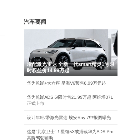
汽车要闻
能
增配激光雷达 全新一代smart精灵1号限
时权益价14.99万起
华为乾崑+大六座 星海V6预售8.99万元起
华为乾崑ADS 5/限时售21.99万起 阿维塔07L
正式上市
设计年轻/带激光雷达 埃安Ray 7申报图曝光
这是"北京卫士"！星钽5X或搭载华为ADS Pro
高阶驾驶辅助