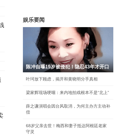
娱乐要闻
钱
陈冲自曝19岁被侵犯！隐忍43年才开口
植
叶珂放下顾虑，揭开和黄晓明分手真相
梁家辉现场哽咽：来内地拍戏根本不是“北上”
薛之谦演唱会因台风取消，为何主办方主动补
偿
卖
68岁父亲去世！梅西和妻子抵达阿根廷老家
守灵