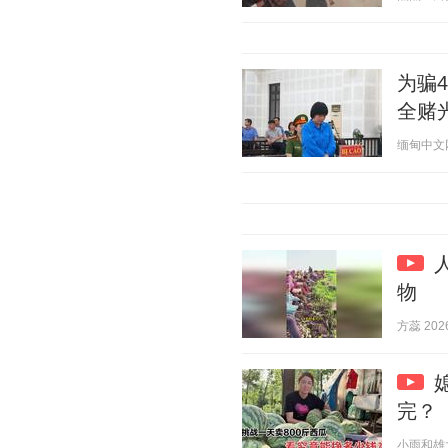
为骗
全赌
缅甸中文网 2
物
方蕊 2026
完？
小雨和雄大 2