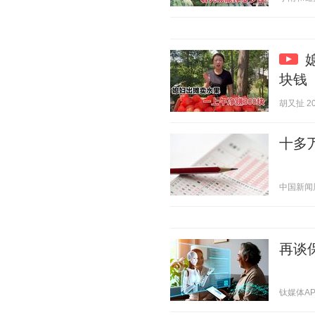
块钱
胡又扯 202
十多
中国新闻周刊
再谈
钛媒体APP 