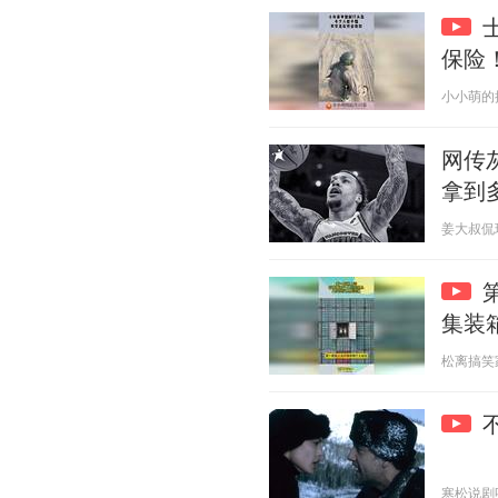
保险
小小萌的搞笑
网传
拿到
姜大叔侃球 2
集装
松离搞笑家 2
寒松说剧呀 2