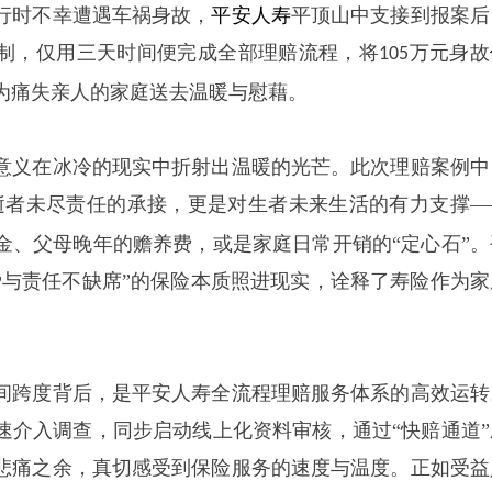
行时不幸遭遇车祸身故，
平安人寿
平顶山中支接到报案后
制，仅用三天时间便完成全部理赔流程，将
万元身故
105
为痛失亲人的家庭送去温暖与慰藉。
意义在冰冷的现实中折射出温暖的光芒。此次理赔案例中
逝者未尽责任的承接，更是对生者未来生活的有力支撑—
金、父母晚年的赡养费，或是家庭日常开销的“定心石”。
爱与责任不缺席”的保险本质照进现实，诠释了寿险作为家
。
间跨度背后，是平安人寿全流程理赔服务体系的高效运转
速介入调查，同步启动线上化资料审核，通过
“快赔通道
悲痛之余，真切感受到保险服务的速度与温度。正如受益