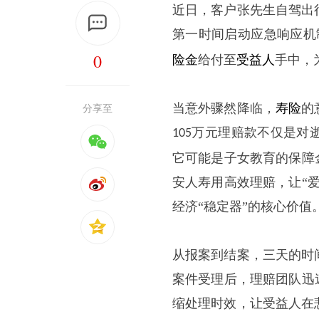
近日，客户张先生自驾出
第一时间启动应急响应机
0
险金
给付至
受益人
手中，
当意外骤然降临，
寿险
的
分享至
万元理赔款不仅是对
105
它可能是子女教育的保障
安人寿用高效理赔，让“
经济“稳定器”的核心价值
从报案到结案，三天的时
案件受理后，理赔团队迅
缩处理时效，让受益人在