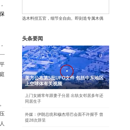
，
保
头条要闻
，
—
平
庭
美方公布第5批UFO文件 包括中东地区
上空球体有关视频
上门女婿常年跟妻子分居 出轨女邻居多年还
同居生子
。
”压
外媒：伊朗总统和穆杰塔巴会面不许握手 曾
提28次辞呈
人