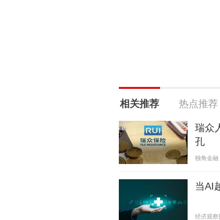
相关推荐
热点推荐
瑞众
孔
独角金融 20
当A
经济观察报 2