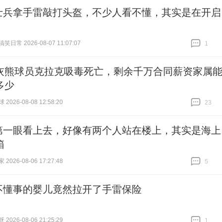
士兵拿手雷敲打头盔，不少人看不懂，其实是在开启
！
日常 2026-08-07 11:07:07
1
跟贴
1
灰熊球员克拉克吸毒死亡，剩余千万合同薪资家属
多少
026-08-08 12:58:20
23
跟贴
23
第一眼看上去，好像有两个人站在楼上，其实是海上
箱
026-08-06 17:27:48
5
跟贴
5
不懂事的婴儿竟然拉开了手雷保险
026-08-06 21:25:29
1