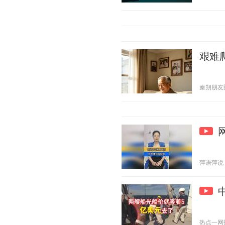
艰难
秦朔朋友圈 2
萍语萍说 20
热点一网打尽