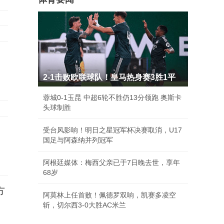
2-1击败欧联球队！皇马热身赛3胜1平
蓉城0-1玉昆 中超6轮不胜仍13分领跑 奥斯卡
头球制胜
受台风影响！明日之星冠军杯决赛取消，U17
国足与阿森纳并列冠军
阿根廷媒体：梅西父亲已于7日晚去世，享年
68岁
方
阿莫林上任首败！佩德罗双响，凯赛多凌空
斩，切尔西3-0大胜AC米兰