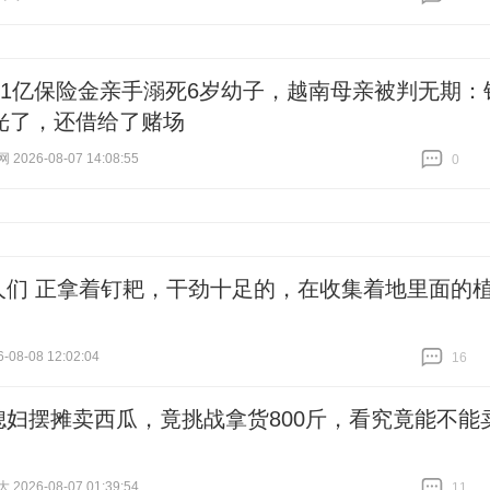
跟贴
13
41亿保险金亲手溺死6岁幼子，越南母亲被判无期：
光了，还借给了赌场
026-08-07 14:08:55
0
跟贴
0
人们 正拿着钉耙，干劲十足的，在收集着地里面的
-08-08 12:02:04
16
跟贴
16
媳妇摆摊卖西瓜，竟挑战拿货800斤，看究竟能不能
026-08-07 01:39:54
11