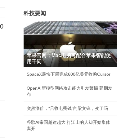
科技要闻
0
苹果官网：Mac电脑可配合苹果智能使
用千问
SpaceX最快下周完成600亿美元收购Cursor
OpenAI新模型网络攻击能力引发警惕 延期发
布
突然涨价，"只收电费钱"的梁文锋，变了吗
谷歌AI帝国越建越大 打江山的人却开始集体
离开