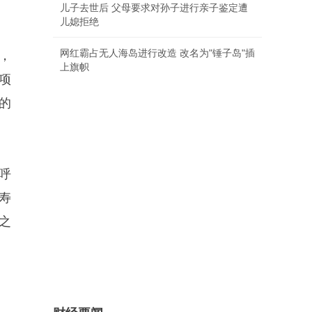
儿子去世后 父母要求对孙子进行亲子鉴定遭
儿媳拒绝
网红霸占无人海岛进行改造 改名为"锤子岛"插
，
上旗帜
项
的
呼
寿
之