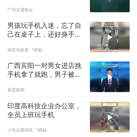
广州交通电台
男孩玩手机入迷，忘了自
己在桌子上，还好身手足
够矫健！
搞笑包租婆
1跟贴
广西宾阳一对男女进店挑
手机拿了就跑，男子被
抓，两名女子自首，追回
看度新闻
2部被抢手机
印度高科技企业办公室，
全员上班玩手机
小耳朵爱搞笑
1跟贴