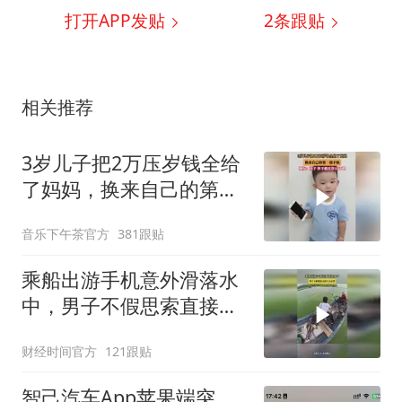
打开APP发贴
2
条跟贴
相关推荐
3岁儿子把2万压岁钱全给
了妈妈，换来自己的第一
部手机
音乐下午茶官方
381跟贴
乘船出游手机意外滑落水
中，男子不假思索直接下
水打捞
财经时间官方
121跟贴
智己汽车App苹果端突