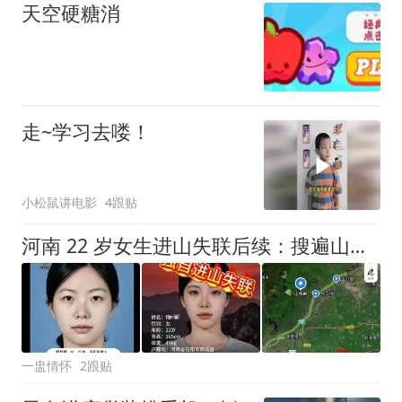
天空硬糖消
走~学习去喽！
小松鼠讲电影
4跟贴
河南 22 岁女生进山失联后续：搜遍山野没踪迹，手机信号出现在 20 公里外
一盅情怀
2跟贴