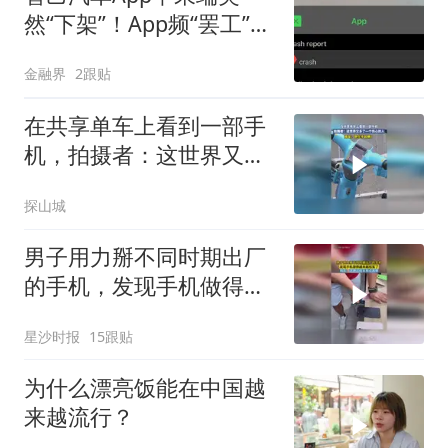
然“下架”！App频“罢工”，
车主为何总“罚站”
金融界
2跟贴
在共享单车上看到一部手
机，拍摄者：这世界又多
了一个伤心的人
探山城
男子用力掰不同时期出厂
的手机，发现手机做得越
来越结实了，网友：这测
星沙时报
15跟贴
试成本有点高啊
为什么漂亮饭能在中国越
来越流行？