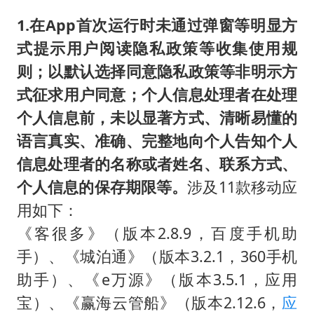
泰国一女公务员妆容引争议 本人回应
1.在App首次运行时未通过弹窗等明显方
扎哈罗娃批广岛市长不提美国原子弹
式提示用户阅读隐私政策等收集使用规
村民谈“梅姨”：叫的其实是“媒姨”
则；以默认选择同意隐私政策等非明示方
首次证实！“胶球”存在
式征求用户同意；个人信息处理者在处理
东方甄选被判赔偿江小白30万元
个人信息前，未以显著方式、清晰易懂的
奋进开新局 实干挑大梁
语言真实、准确、完整地向个人告知个人
信息处理者的名称或者姓名、联系方式、
个人信息的保存期限等。
涉及11款移动应
用如下：
《客很多》（版本2.8.9，百度手机助
手）、《城泊通》（版本3.2.1，360手机
助手）、《e万源》（版本3.5.1，应用
宝）、《赢海云管船》（版本2.12.6，
应