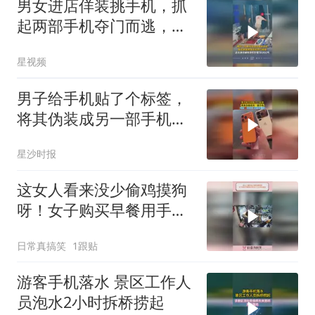
男女进店佯装挑手机，抓
起两部手机夺门而逃，店
主：价值16000元
星视频
男子给手机贴了个标签，
将其伪装成另一部手机，
网友：你别说 还挺好看的
星沙时报
这女人看来没少偷鸡摸狗
呀！女子购买早餐用手机
付了3元用伞遮住
日常真搞笑
1跟贴
游客手机落水 景区工作人
员泡水2小时拆桥捞起