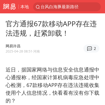
本地
台风白海豚最新路径
昆明石林火把节
官方通报67款移动APP存在违
外交部发言人就广岛核爆81周年等答记者问
法违规，赶紧卸载！
中央气象台发布台风黄色预警
我国编制完成新版全月地质图
网易许昌
2
63岁关之琳否认与27岁模特恋情
2025-04-28 08:51
·河南
胡塞武装袭扰红海航运行动升级
近日，据国家网络与信息安全信息通报中
郑国霖回应去景区上班被保安拦下
心通报称，经国家计算机病毒应急处理中
80后女柜员逆袭成4200亿银行副行长
心检测，67款移动APP存在违法违规收集
感觉全东北都在等7号
使用个人信息情况，快看看有没有你下载
27岁女子成组织卖淫集团主犯被通缉
的？