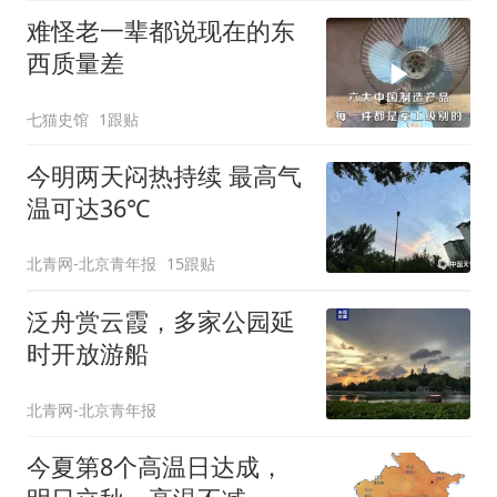
难怪老一辈都说现在的东
西质量差
七猫史馆
1跟贴
今明两天闷热持续 最高气
温可达36℃
北青网-北京青年报
15跟贴
泛舟赏云霞，多家公园延
时开放游船
北青网-北京青年报
今夏第8个高温日达成，