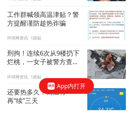
工作群喊领高温津贴？警
方提醒谨防趁热诈骗
环球网资讯
1跟贴
刑拘！连续6次从9楼扔下
烂桃，一女子被警方查
获！
环球网资讯
1跟贴
App内打开
还要热多久？高温将
再“续”三天
新京报
71跟贴
6次从9楼扔水果，通州一女子因涉嫌高空