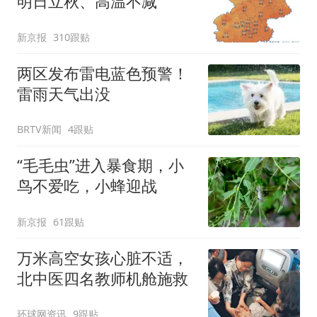
明日立秋、高温不减
新京报
310跟贴
两区发布雷电蓝色预警！
雷雨天气出没
BRTV新闻
4跟贴
“毛毛虫”进入暴食期，小
鸟不爱吃，小蜂迎战
新京报
61跟贴
万米高空女孩心脏不适，
北中医四名教师机舱施救
环球网资讯
9跟贴