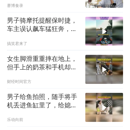
赛博食录
男子骑摩托提醒保时捷，
车主误认飙车猛狂奔，手
机掉落结局逗趣视
搞笑君来了
女生脚滑重重摔在地上，
但手上的奶茶和手机却完
好无损！网友：这样奶茶
财经时间官方
都没洒
男子给鱼拍照，随手将手
机丢进鱼缸里了，给媳妇
看懵了
乐动向前