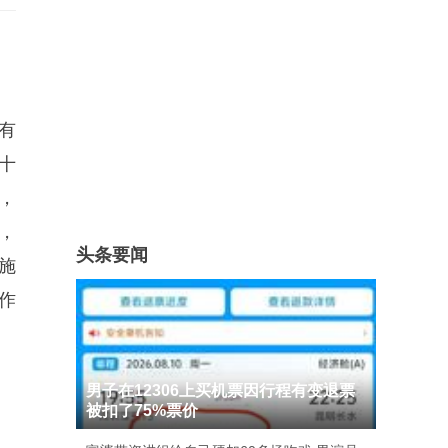
有
十
，
，
头条要闻
施
作
男子在12306上买机票因行程有变退票
被扣了75%票价