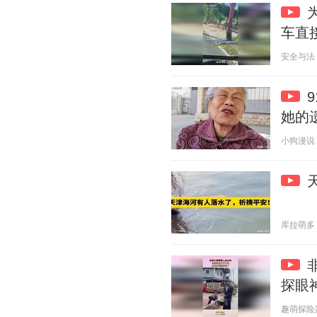
车直
安全与法 20
她的
小狗漫说 20
库拉萌多 20
探眼
趣萌探险家 2