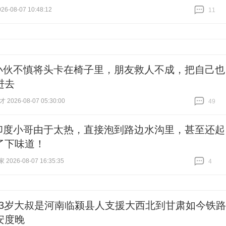
6-08-07 10:48:12
11
跟贴
11
小伙不慎将头卡在椅子里，朋友救人不成，把自己也
进去
2026-08-07 05:30:00
49
跟贴
49
印度小哥由于太热，直接泡到路边水沟里，甚至还起
了下味道！
026-08-07 16:35:35
4
跟贴
4
83岁大叔是河南临颍县人支援大西北到甘肃如今铁路
安度晚