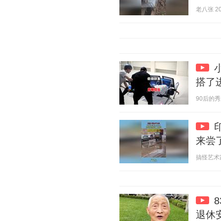
老八张 202
搭了
90后的秀才 
来尝
搞怪艺术家 2
退休