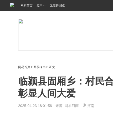
网易首页
应用
无障碍浏览
网易首页
>
网易河南
> 正文
临颍县固厢乡：村民合
彰显人间大爱
2025-04-23 18:01:58 来源: 网易河南
河南