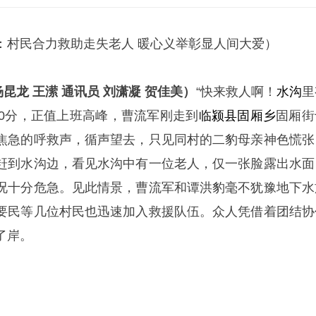
：村民合力救助走失老人 暖心义举彰显人间大爱）
昆龙 王潆 通讯员 刘潇凝 贺佳美）
“快来救人啊！
水沟
里
点50分，正值上班高峰，曹流军刚走到
临颍县
固厢乡
固厢街
焦急的呼救声，循声望去，只见同村的二豹母亲神色慌张
赶到水沟边，看见水沟中有一位老人，仅一张脸露出水面
况十分危急。见此情景，曹流军和谭洪豹毫不犹豫地下水
要民等几位村民也迅速加入救援队伍。众人凭借着团结协
了岸。