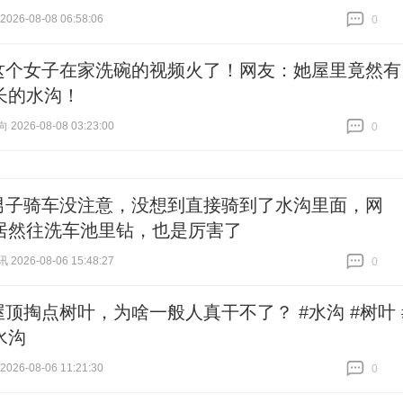
26-08-08 06:58:06
0
跟贴
0
这个女子在家洗碗的视频火了！网友：她屋里竟然有
长的水沟！
026-08-08 03:23:00
0
跟贴
0
男子骑车没注意，没想到直接骑到了水沟里面，网
居然往洗车池里钻，也是厉害了
026-08-06 15:48:27
0
跟贴
0
屋顶掏点树叶，为啥一般人真干不了？ #水沟 #树叶 
水沟
26-08-06 11:21:30
0
跟贴
0