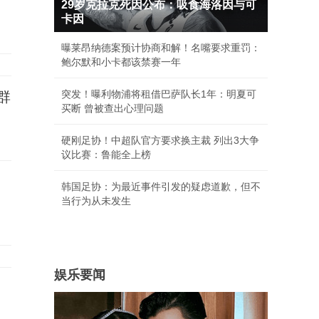
29岁克拉克死因公布：吸食海洛因与可
卡因
曝莱昂纳德案预计协商和解！名嘴要求重罚：
鲍尔默和小卡都该禁赛一年
突发！曝利物浦将租借巴萨队长1年：明夏可
群
买断 曾被查出心理问题
硬刚足协！中超队官方要求换主裁 列出3大争
议比赛：鲁能全上榜
韩国足协：为最近事件引发的疑虑道歉，但不
当行为从未发生
娱乐要闻