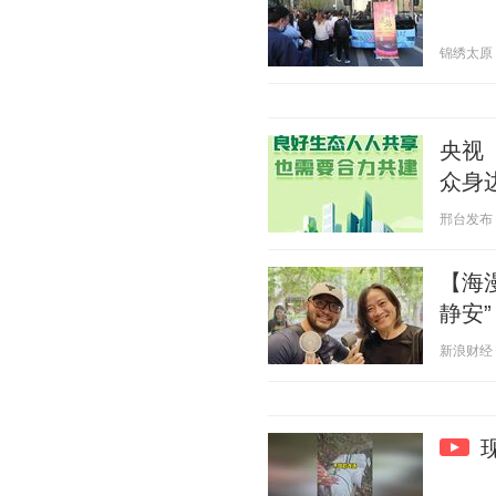
锦绣太原 20
央视
众身
邢台发布 20
【海漫
静安”
新浪财经 20