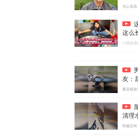
乌上高高 20
这么
一只小小向 2
友：
重庆观资讯 2
清理
军械百科 20