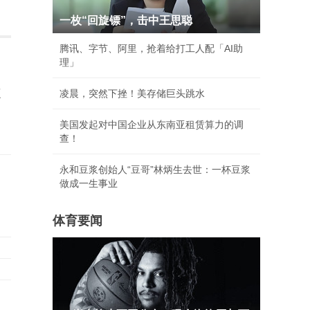
一枚“回旋镖”，击中王思聪
腾讯、字节、阿里，抢着给打工人配「AI助
理」
志
凌晨，突然下挫！美存储巨头跳水
美国发起对中国企业从东南亚租赁算力的调
查！
永和豆浆创始人“豆哥”林炳生去世：一杯豆浆
做成一生事业
体育要闻