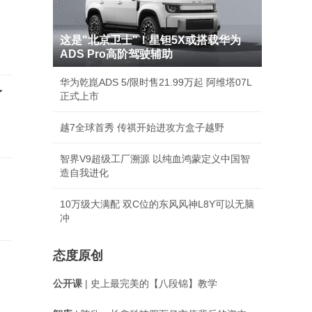
这是"北京卫士"！星钽5X或搭载华为
ADS Pro高阶驾驶辅助
华为乾崑ADS 5/限时售21.99万起 阿维塔07L
了
正式上市
越7全球首秀 传祺开始进攻方盒子越野
智界V9超级工厂溯源 以纯血鸿蒙定义中国智
造自我进化
10万级大满配 双C位的东风风神L8Y可以无脑
冲
态度原创
公开课
| 史上最完美的【八段锦】教学