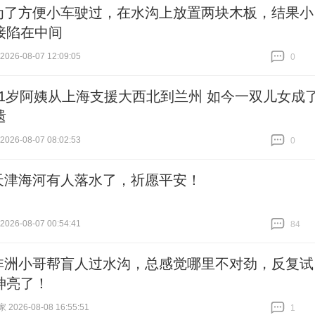
为了方便小车驶过，在水沟上放置两块木板，结果小
接陷在中间
26-08-07 12:09:05
0
跟贴
0
91岁阿姨从上海支援大西北到兰州 如今一双儿女成
遗
26-08-07 08:02:53
0
跟贴
0
天津海河有人落水了，祈愿平安！
26-08-07 00:54:41
84
跟贴
84
非洲小哥帮盲人过水沟，总感觉哪里不对劲，反复试
神亮了！
026-08-08 16:55:51
1