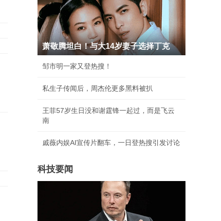
萧敬腾坦白！与大14岁妻子选择丁克
邹市明一家又登热搜！
私生子传闻后，周杰伦更多黑料被扒
王菲57岁生日没和谢霆锋一起过，而是飞云
南
戚薇内娱AI宣传片翻车，一日登热搜引发讨论
科技要闻