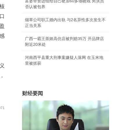
富婆带资进组给自己硬加60多场吻戏 男演员
核
否认被包养
口
烟草公司职工婚内出轨 与2名异性多次发生不
盈
正当关系
感
广西一霸王茶姬高仿店被判赔35万 开品牌店
附近20米处
河南西平县重大刑事案嫌疑人落网 在玉米地
里被抓获
义
，
财经要闻
71