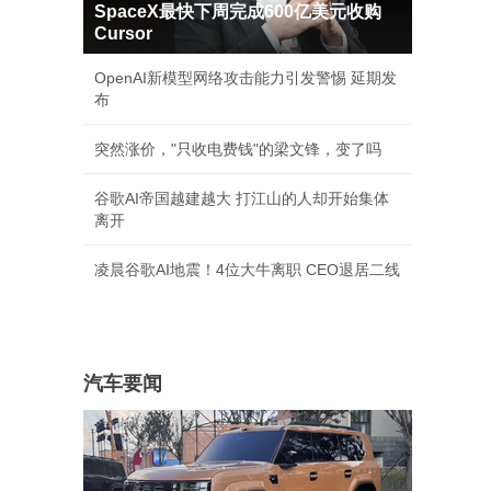
SpaceX最快下周完成600亿美元收购
Cursor
OpenAI新模型网络攻击能力引发警惕 延期发
布
突然涨价，"只收电费钱"的梁文锋，变了吗
谷歌AI帝国越建越大 打江山的人却开始集体
离开
凌晨谷歌AI地震！4位大牛离职 CEO退居二线
汽车要闻