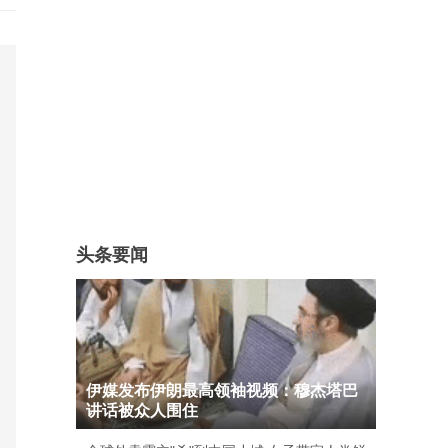
头条要闻
伊媒发布伊朗最高领袖视频：穆杰塔巴
讲话被众人围住