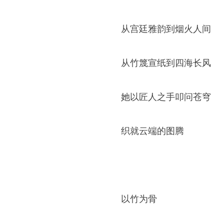
从宫廷雅韵到烟火人间
从竹篾宣纸到四海长风
她以匠人之手叩问苍穹
织就云端的图腾
以竹为骨