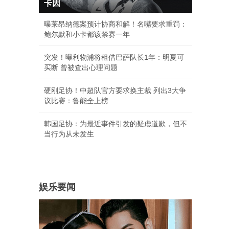
卡因
曝莱昂纳德案预计协商和解！名嘴要求重罚：
鲍尔默和小卡都该禁赛一年
突发！曝利物浦将租借巴萨队长1年：明夏可
买断 曾被查出心理问题
硬刚足协！中超队官方要求换主裁 列出3大争
议比赛：鲁能全上榜
韩国足协：为最近事件引发的疑虑道歉，但不
当行为从未发生
娱乐要闻