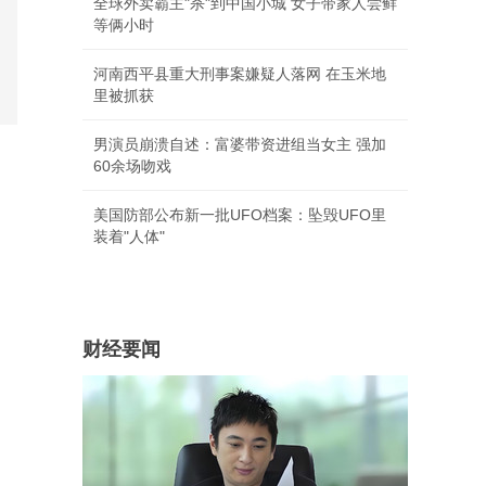
全球外卖霸主"杀"到中国小城 女子带家人尝鲜
等俩小时
河南西平县重大刑事案嫌疑人落网 在玉米地
里被抓获
男演员崩溃自述：富婆带资进组当女主 强加
60余场吻戏
美国防部公布新一批UFO档案：坠毁UFO里
装着"人体"
财经要闻