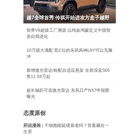
越7全球首秀 传祺开始进攻方盒子越野
智界V9超级工厂溯源 以纯血鸿蒙定义中国智
造自我进化
10万级大满配 双C位的东风风神L8Y可以无脑
冲
新增激光雷达/标配自适应悬架 全新深蓝S05
售11.59万起
超长轴距可选激光雷达 东风日产NX7申报图
曝光
态度原创
药说漫画
| 干细胞能延缓衰老吗？答案藏在一
生里