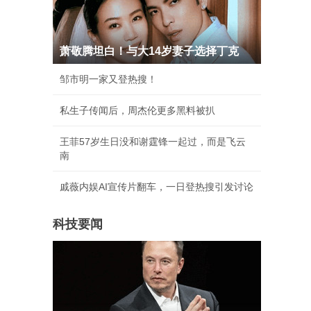
萧敬腾坦白！与大14岁妻子选择丁克
邹市明一家又登热搜！
私生子传闻后，周杰伦更多黑料被扒
王菲57岁生日没和谢霆锋一起过，而是飞云
南
戚薇内娱AI宣传片翻车，一日登热搜引发讨论
科技要闻