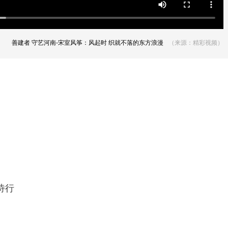
善建者 守艺河南-宋室风筝：风起时 织就不落的东方浪漫
（来源：精彩视频）
诗行