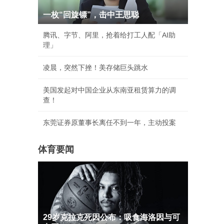
一枚“回旋镖”，击中王思聪
腾讯、字节、阿里，抢着给打工人配「AI助
理」
凌晨，突然下挫！美存储巨头跳水
美国发起对中国企业从东南亚租赁算力的调
查！
东莞证券原董事长离任不到一年，主动投案
体育要闻
29岁克拉克死因公布：吸食海洛因与可