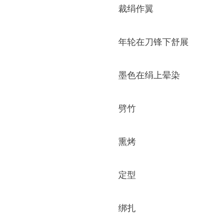
裁绢作翼
年轮在刀锋下舒展
墨色在绢上晕染
劈竹
熏烤
定型
绑扎