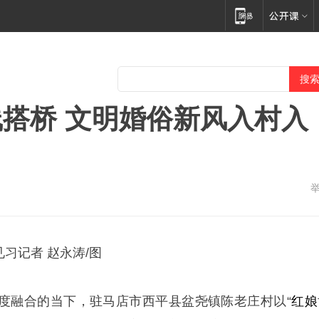
线搭桥 文明婚俗新风入村入
见习记者 赵永涛/图
度融合的当下，驻马店市西平县盆尧镇陈老庄村以“
红娘