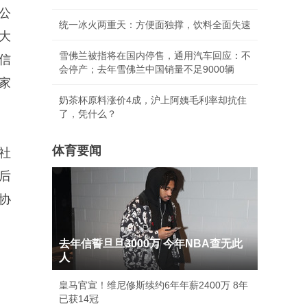
公
统一冰火两重天：方便面独撑，饮料全面失速
大
雪佛兰被指将在国内停售，通用汽车回应：不
信
会停产；去年雪佛兰中国销量不足9000辆
家
奶茶杯原料涨价4成，沪上阿姨毛利率却抗住
了，凭什么？
体育要闻
社
后
协
去年信誓旦旦3000万 今年NBA查无此
人
皇马官宣！维尼修斯续约6年年薪2400万 8年
已获14冠