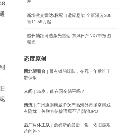
冲
8
通
新增激光雷达/标配自适应悬架 全新深蓝S05
售11.59万起
超长轴距可选激光雷达 东风日产NX7申报图
曝光
态度原创
到
西北望看台
| 最有钱的球队，夺冠一年后吃了
。
散伙饭
破旧
人间
| 35岁，能在国企躺平吗？
泥
清流
| 广州通则康威IPO:产品海外市场空间或
有隐忧，关联方信披语焉不详|清流IPO
后厂村体工队
| 詹姆斯的最后一集，依旧最艰
难的路？