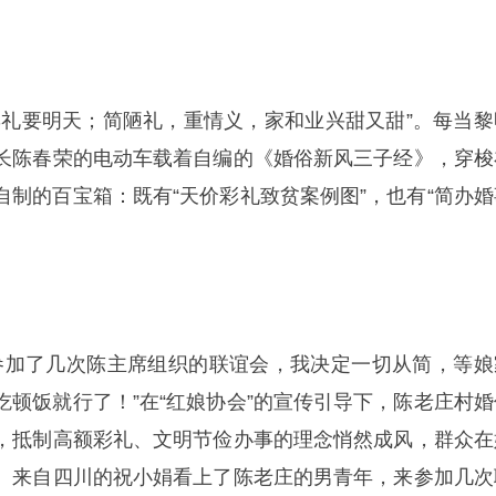
彩礼要明天；简陋礼，重情义，家和业兴甜又甜”。每当黎
长陈春荣的电动车载着自编的《婚俗新风三子经》，穿梭
自制的百宝箱：既有“天价彩礼致贫案例图”，也有“简办婚
，参加了几次陈主席组织的联谊会，我决定一切从简，等娘
吃顿饭就行了！”在“红娘协会”的宣传引导下，陈老庄村婚
，抵制高额彩礼、文明节俭办事的理念悄然成风，群众在
。来自四川的祝小娟看上了陈老庄的男青年，来参加几次