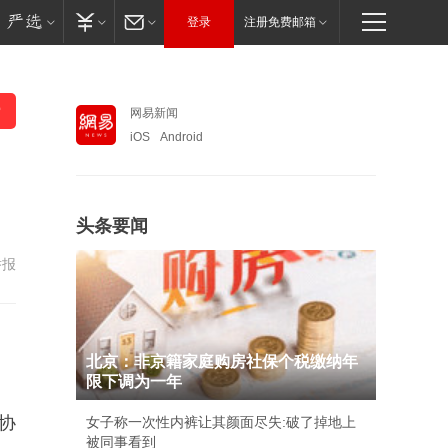
登录
注册免费邮箱
网易新闻
iOS
Android
头条要闻
举报
北京：非京籍家庭购房社保个税缴纳年
限下调为一年
协
女子称一次性内裤让其颜面尽失:破了掉地上
被同事看到