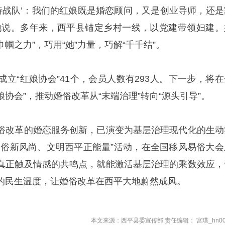
风特战队’：我们的红娘既是婚恋顾问，又是创业导师，还是
地说。多年来，西平县锚定乡村一线，以党建带领妇建。
巾帼之力”，巧用“她”力量，巧解“千千结”。
立“红娘协会”41个，会员人数有293人。下一步，将在
娘协会”，推动婚俗改革从“末端治理”转向“源头引导”。
俗改革的婚恋服务创新，已演变为基层治理现代化的生动
易俗新风尚、文明西平正能量”活动，在全国移风易俗大会
真正触及情感的共鸣点，就能激活基层治理的乘数效应，
的民生温度，让婚俗改革在西平大地蔚然成风。
本文来源：西平县委宣传部 责任编辑： 宫璞_hn00