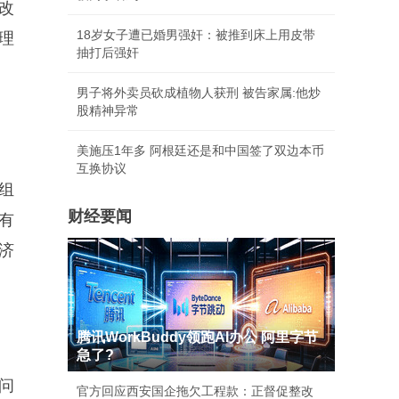
改
18岁女子遭已婚男强奸：被推到床上用皮带
理
抽打后强奸
男子将外卖员砍成植物人获刑 被告家属:他炒
股精神异常
美施压1年多 阿根廷还是和中国签了双边本币
互换协议
组
财经要闻
有
济
腾讯WorkBuddy领跑AI办公 阿里字节
急了?
问
官方回应西安国企拖欠工程款：正督促整改