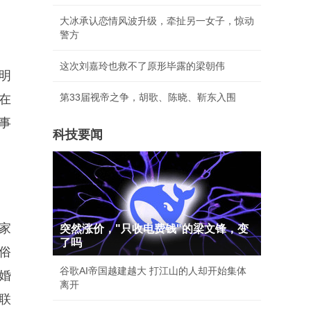
大冰承认恋情风波升级，牵扯另一女子，惊动
警方
这次刘嘉玲也救不了原形毕露的梁朝伟
明
第33届视帝之争，胡歌、陈晓、靳东入围
在
事
科技要闻
家
突然涨价，"只收电费钱"的梁文锋，变
了吗
俗
谷歌AI帝国越建越大 打江山的人却开始集体
婚
离开
联