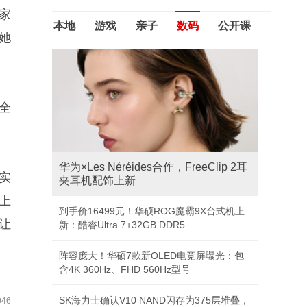
家
本地
游戏
亲子
数码
公开课
她
李玫瑾：为什么性格比能力更重要？
白岩松谈人口老龄化：社会要降低老年人门槛
全
为什么人类有不同的肤色？
魏晋时期谁能与诸葛亮齐名？
实
李彦宏：百度离破产30天
上
让
46