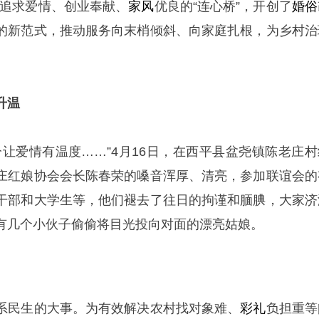
座追求爱情、创业奉献、
家风
优良的“连心桥”，开创了
婚俗
的新范式，推动服务向末梢倾斜、向家庭扎根，为乡村治
升温
分让爱情有温度……”4月16日，在西平县盆尧镇陈老庄村
庄红娘协会会长陈春荣的嗓音浑厚、清亮，参加联谊会的
干部和大学生等，他们褪去了往日的拘谨和腼腆，大家济
有几个小伙子偷偷将目光投向对面的漂亮姑娘。
系民生的大事。为有效解决农村找对象难、
彩礼
负担重等