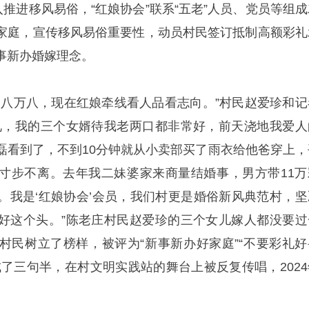
入推进移风易俗，“红娘协会”联系“五老”人员、党员等组成
家庭，宣传移风易俗重要性，动员村民签订抵制高额彩礼
事新办婚嫁理念。
是八万八，现在红娘牵线看人品看志向。”村民赵爱珍和记
礼，我的三个女婿待我老两口都非常好，前天浇地我爱人
磊看到了，不到10分钟就从小卖部买了雨衣给他爸穿上，
寸步不离。去年我二妹婆家来商量结婚事，男方带11万
。我是‘红娘协会’会员，我们村更是婚俗新风典范村，坚
好这个头。”陈老庄村民赵爱珍的三个女儿嫁人都没要过
村民树立了榜样，被评为“新事新办好家庭”“不要彩礼好
成了三句半，在村文明实践站的舞台上被反复传唱，2024
。