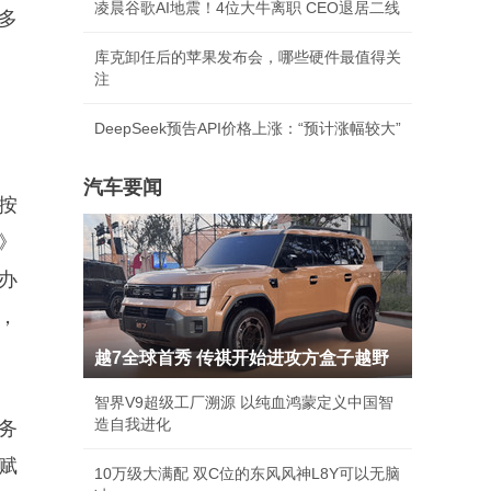
凌晨谷歌AI地震！4位大牛离职 CEO退居二线
多
库克卸任后的苹果发布会，哪些硬件最值得关
注
DeepSeek预告API价格上涨：“预计涨幅较大”
汽车要闻
按
》
办
，
越7全球首秀 传祺开始进攻方盒子越野
智界V9超级工厂溯源 以纯血鸿蒙定义中国智
造自我进化
务
赋
10万级大满配 双C位的东风风神L8Y可以无脑