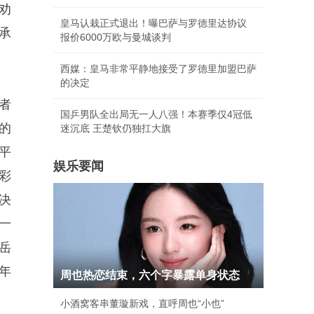
劝
皇马认栽正式退出！曝巴萨与罗德里达协议
承
报价6000万欧与曼城谈判
西媒：皇马非常平静地接受了罗德里加盟巴萨
的决定
者
国乒男队全出局无一人八强！本赛季仅4冠低
的
迷沉底 王楚钦仍独扛大旗
平
娱乐要闻
彩
决
一
岳
年
周也热恋结束，六个字暴露单身状态
小酒窝客串董璇新戏，直呼周也“小也”