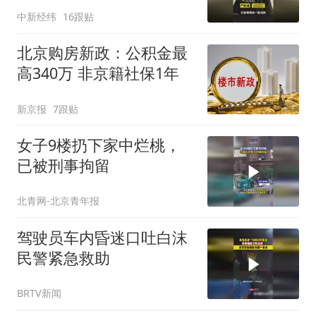
开
中新经纬
16跟贴
北京购房新政：公积金最
高340万 非京籍社保1年
新京报
7跟贴
女子9楼扔下家中烂桃，
已被刑事拘留
北青网-北京青年报
驾驶员车内昏迷口吐白沫
民警紧急救助
BRTV新闻