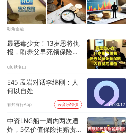
独角金融
最恶毒少女！13岁恩将仇
报，盼养父早死领保险，
人性彻底扭曲
ulu秋名山
E45 孟岩对话李继刚：人
何以自处
00:12
有知有行App
云音乐特供
中资LNG船一周内两次遭
炸，5亿价值保险拒赔责