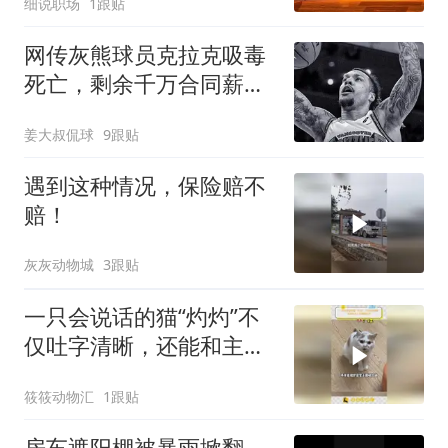
细说职场
1跟贴
网传灰熊球员克拉克吸毒
死亡，剩余千万合同薪资
家属能拿到多少
姜大叔侃球
9跟贴
遇到这种情况，保险赔不
赔！
灰灰动物城
3跟贴
一只会说话的猫“灼灼”不
仅吐字清晰，还能和主人
无障碍交流
筱筱动物汇
1跟贴
房车遮阳棚被暴雨掀翻，