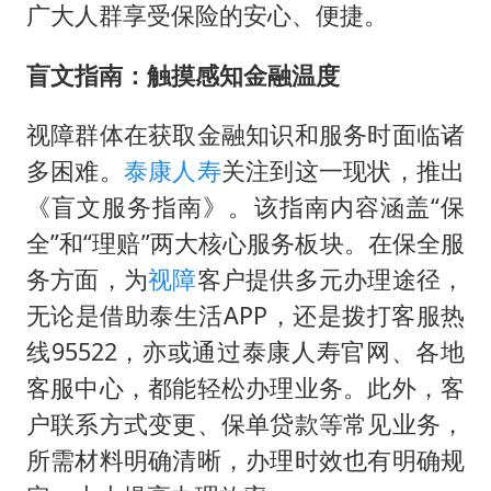
郑丽文：台湾从来没有“独立”过
广大人群享受保险的安心、便捷。
几元成本的AI广告导致千万市值蒸发
盲文指南：触摸感知金融温度
浙江台州《告全体市民书》
酒店回应车内过夜被收150元
视障群体在获取金融知识和服务时面临诸
上半年国内手机销量TOP30出炉
多困难。
泰康人寿
关注到这一现状，推出
《盲文服务指南》。该指南内容涵盖“保
梁家辉百花奖演讲落泪
全”和“理赔”两大核心服务板块。在保全服
人民的健康、体质、幸福一脉相承
务方面，为
视障
客户提供多元办理途径，
无论是借助泰生活APP，还是拨打客服热
线95522，亦或通过泰康人寿官网、各地
客服中心，都能轻松办理业务。此外，客
户联系方式变更、保单贷款等常见业务，
所需材料明确清晰，办理时效也有明确规