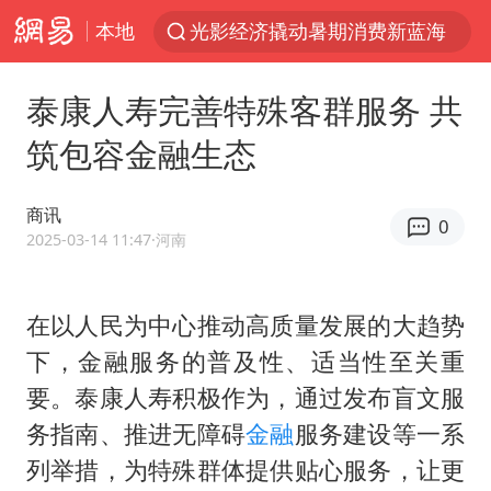
本地
光影经济撬动暑期消费新蓝海
《欢迎来龙餐馆》口碑
泰康人寿完善特殊客群服务 共
情侣福建平潭拍日出时坠崖
筑包容金融生态
西湖突现狂风暴雨 游客瞬间被浇透
“不怕六爷挂得多 就怕六爷挂一颗”
商讯
0
视频丨中国东方电气集团原党组副书记、董事宋致远被查
2025-03-14 11:47
·河南
杭州全市有序停课
在以人民为中心推动高质量发展的大趋势
直击东北超：哈尔滨vs通辽
下，金融服务的普及性、适当性至关重
香港宏福苑火灾或由烟头引起
要。泰康人寿积极作为，通过发布盲文服
白海豚将正面袭击贯穿浙江
务指南、推进无障碍
金融
服务建设等一系
36岁男演员成景区NPC后人气爆棚
列举措，为特殊群体提供贴心服务，让更