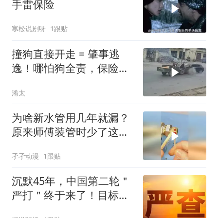
手雷保险
寒松说剧呀
1跟贴
撞狗直接开走 = 肇事逃
逸！哪怕狗全责，保险一
分不赔！
淆太
为啥新水管用几年就漏？
原来师傅装管时少了这
个“防漏保险”
孑孑动漫
1跟贴
沉默45年，中国第二轮＂
严打＂终于来了！目标改
变总体战正式打响