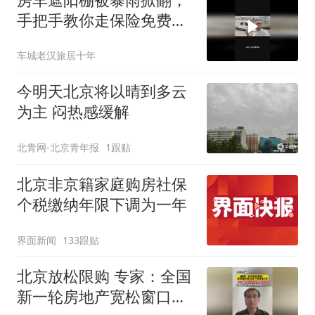
手把手教你走保险免费换
新
车城老汉旅居十年
今明天北京将以晴到多云
为主 闷热感缓解
北青网-北京青年报
1跟贴
北京非京籍家庭购房社保
个税缴纳年限下调为一年
界面新闻
133跟贴
北京放松限购 专家：全国
新一轮房地产宽松窗口打