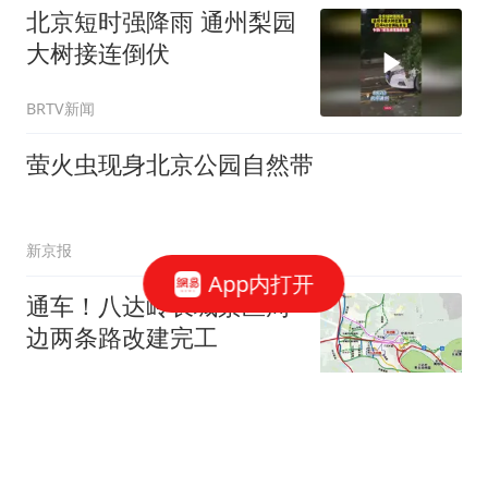
北京短时强降雨 通州梨园
大树接连倒伏
BRTV新闻
萤火虫现身北京公园自然带
新京报
App内打开
通车！八达岭长城景区周
边两条路改建完工
新京报
“白海豚”下周将影响京津
冀等地