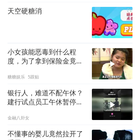
天空硬糖消
小女孩能恶毒到什么程
度，为了拿到保险金竟诅
咒自己的养父去死
糖糖娱乐
5跟贴
银行人，难道不配午休？
建行试点员工午休暂停柜
面服务
金融八卦女
不懂事的婴儿竟然拉开了