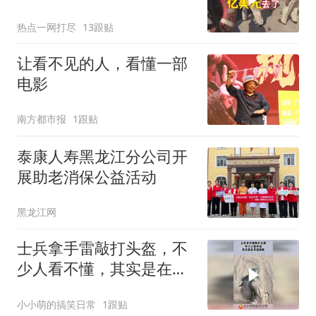
任方
热点一网打尽
13跟贴
让看不见的人，看懂一部
电影
南方都市报
1跟贴
泰康人寿黑龙江分公司开
展助老消保公益活动
黑龙江网
士兵拿手雷敲打头盔，不
少人看不懂，其实是在开
启保险！
小小萌的搞笑日常
1跟贴