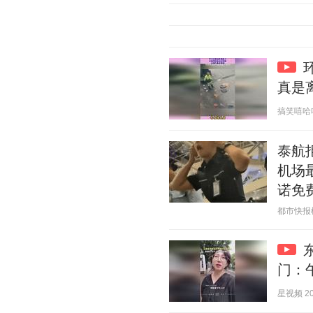
真是
搞笑嘻哈哈 2
泰航
机场
诺免
都市快报橙柿
门：
星视频 202