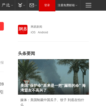
登录
注册免费邮箱
网易新闻
iOS
Android
头条要闻
举报
8
美国"保护伞"原来是一把"漏雨的伞" 海
湾盟友不高兴了
引
媒体：美国制裁中国瓜子、饺子 到底在怕什
么