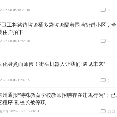
26-08-05 15:29:45
0
跟贴
0
环卫工将路边垃圾桶多袋垃圾隔着围墙扔进小区，全
被住户拍下
26-08-04 12:55:18
70
跟贴
70
人化身煮面师傅！街头机器人让我们“遇见未来”
26-08-06 15:09:55
1
跟贴
1
雷州通报“特殊教育学校教师招聘存在违规行为”：已
责程序 副校长被停职
端 2026-08-05 19:06:51
2952
跟贴
2952