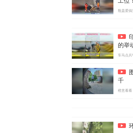
工位
瓶盖爱搞笑 2
的举
车马点兵V 2
千
橙意看看 20