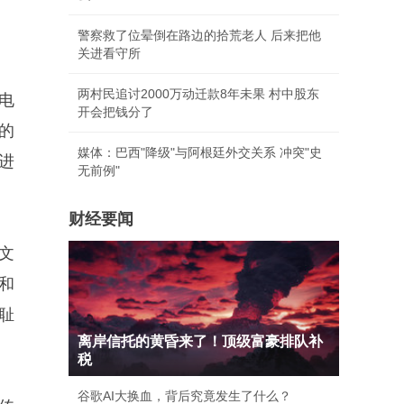
警察救了位晕倒在路边的拾荒老人 后来把他
关进看守所
两村民追讨2000万动迁款8年未果 村中股东
电
开会把钱分了
的
媒体：巴西"降级"与阿根廷外交关系 冲突"史
进
无前例"
财经要闻
文
和
耻
离岸信托的黄昏来了！顶级富豪排队补
税
谷歌AI大换血，背后究竟发生了什么？