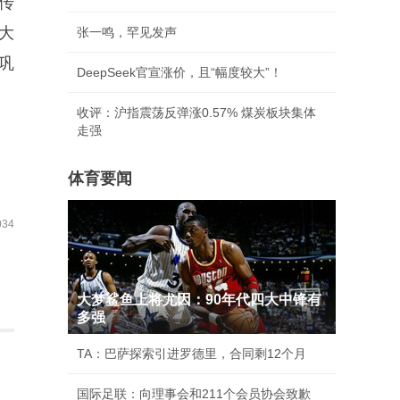
传
大
张一鸣，罕见发声
巩
DeepSeek官宣涨价，且“幅度较大”！
收评：沪指震荡反弹涨0.57% 煤炭板块集体
走强
体育要闻
34
大梦鲨鱼上将尤因：90年代四大中锋有
多强
TA：巴萨探索引进罗德里，合同剩12个月
国际足联：向理事会和211个会员协会致歉