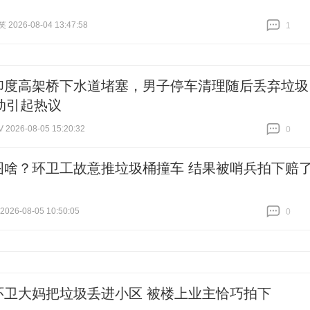
！
026-08-04 13:47:58
1
跟贴
1
印度高架桥下水道堵塞，男子停车清理随后丢弃垃圾
动引起热议
026-08-05 15:20:32
0
跟贴
0
图啥？环卫工故意推垃圾桶撞车 结果被哨兵拍下赔了
26-08-05 10:50:05
0
跟贴
0
环卫大妈把垃圾丢进小区 被楼上业主恰巧拍下