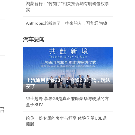
鸿蒙智行："竹知了"相关投诉均有明确侵权事
实
Anthropic老板急了：挖来的人，可能只为钱
汽车要闻
上汽通用再签20年：合资2.0时代，玩法
变了
绅士越野 享界G9是真正兼顾豪华与硬派的方
盒子SUV
启
给你一份专属的奢华与舒享 体验仰望U8L鼎
藏版