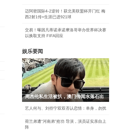
迈阿密国际4-2逆转！获北美联盟杯开门红 梅
西2射1传+生涯已进921球
交易！曝因凡蒂诺承诺摩洛哥举办世界杯决赛
以换取支持 FIFA回应
娱乐要闻
周杰伦私生活被扒，澳门传闻水落石出
艺人何与、刘些宁双双否认恋情：单身，勿扰
荷兰弟遭“河南弟”抢功 导演，演员证实亲自上
阵