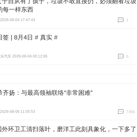
女子自从有了孩子，垃圾不敢直接扔，必须翻看垃圾
的每一样东西
26-08-04 17:47:43
1
跟贴
1
签 | 8月4日 # 真实 #
乐汽车 2026-08-04 00:12:06
0
跟贴
0
希齐扬：与最高领袖联络“非常困难”
26-08-06 11:05:53
7356
跟贴
7356
国外环卫工清扫落叶，磨洋工此刻具象化，一下多了