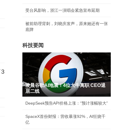
受台风影响，浙江一演唱会紧急宣布延期
被前助理背刺，刘晓庆发声，原来她还有一张
底牌
科技要闻
3
凌晨谷歌AI地震！4位大牛离职 CEO退
居二线
DeepSeek预告API价格上涨：“预计涨幅较大”
SpaceX首份财报：营收暴涨92%，AI狂烧千
亿