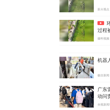
薪火视点 20
过程
爆料视频 20
机器
极目新闻 20
广东
动问
央视新闻客户