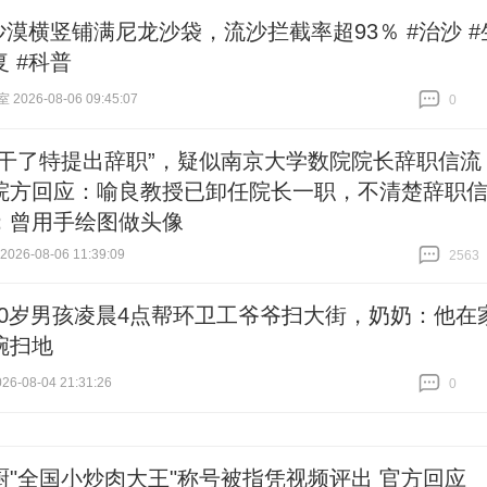
沙漠横竖铺满尼龙沙袋，流沙拦截率超93％ #治沙 #
 #科普
026-08-06 09:45:07
0
跟贴
0
想干了特提出辞职”，疑似南京大学数院院长辞职信流
院方回应：喻良教授已卸任院长一职，不清楚辞职
；曾用手绘图做头像
26-08-06 11:39:09
2563
跟贴
2563
10岁男孩凌晨4点帮环卫工爷爷扫大街，奶奶：他在
碗扫地
6-08-04 21:31:26
0
跟贴
0
厨"全国小炒肉大王"称号被指凭视频评出 官方回应