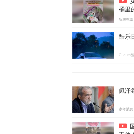
桶里
新观在线 20
酷乐日
CLauto酷
佩泽
参考消息 20