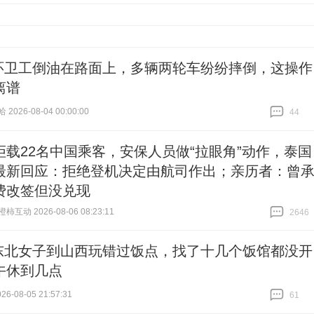
环卫工倒油在路面上，多辆两轮车纷纷摔倒，这操作
离谱
026-08-04 00:00:00
44
跟贴
44
拒载22名中国乘客，安保人员做“拉眼角”动作，泰国
最新回应：拒绝登机决定由航司作出；亲历者：曾
费改签但没兑现
互动 2026-08-06 08:23:11
2646
跟贴
2646
东北女子到山西玩错过饭点，找了十几个饭馆都没开
午休到几点
6-08-05 21:57:31
61
跟贴
61