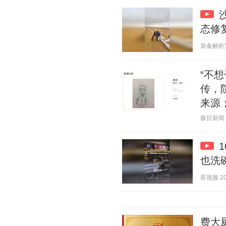
态修复
装备解析室 2
“不
传，
来源
极目新闻 20
也洗
星视频 202
费大