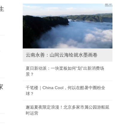
生
信
云南永善：山间云海绘就水墨画卷
夏日新动派：一块桨板如何“划”出新消费场
景？
家
千笔楼｜China Cool，何以在酷暑中圈粉全
球？
邂逅夏夜限定浪漫！北京多家市属公园游船延
时运营