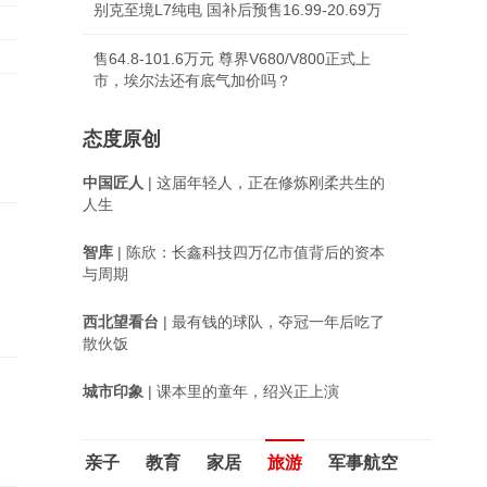
别克至境L7纯电 国补后预售16.99-20.69万
售64.8-101.6万元 尊界V680/V800正式上
市，埃尔法还有底气加价吗？
态度原创
中国匠人
| 这届年轻人，正在修炼刚柔共生的
人生
智库
| 陈欣：长鑫科技四万亿市值背后的资本
承
与周期
西北望看台
| 最有钱的球队，夺冠一年后吃了
散伙饭
城市印象
| 课本里的童年，绍兴正上演
亲子
教育
家居
旅游
军事航空