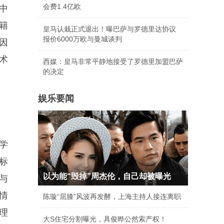
会费1.4亿欧
中
籍
皇马认栽正式退出！曝巴萨与罗德里达协议
报价6000万欧与曼城谈判
因
术
西媒：皇马非常平静地接受了罗德里加盟巴萨
的决定
娱乐要闻
学
标
以为能“毁掉”周杰伦，自己却被曝光
与
情
陈璇“屈膝”风波再发酵，上海主持人接连离职
理
大S住宅分割曝光，具俊晔公然索产权！