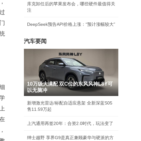
，
库克卸任后的苹果发布会，哪些硬件最值得关
注
过
门
DeepSeek预告API价格上涨：“预计涨幅较大”
统
汽车要闻
10万级大满配 双C位的东风风神L8Y可
细
以无脑冲
学
新增激光雷达/标配自适应悬架 全新深蓝S05
上
售11.59万起
在
上汽通用再签20年：合资2.0时代，玩法变了
，
绅士越野 享界G9是真正兼顾豪华与硬派的方
教