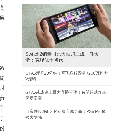
高
展
Switch2销量同比大跌超三成！任天
堂：表现优于初代
数
GTA6新片20分钟！网飞客服透露+200万粉大
简
V爆料
时
GTA6或成史上最大直播事件！有望超越泰森
责
保罗拳赛
学
《寂静岭2RE》PS5版专属更新：PS5 Pro体
验大增强
学
份