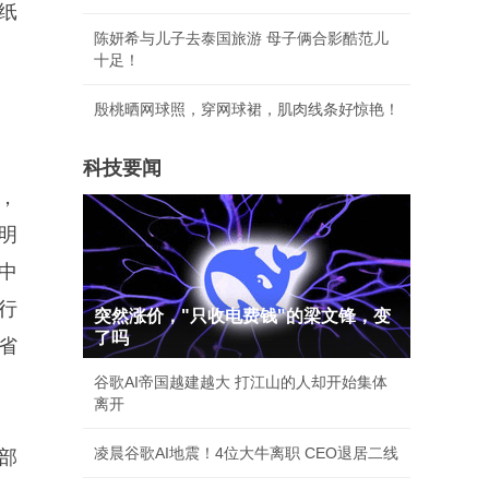
纸
陈妍希与儿子去泰国旅游 母子俩合影酷范儿
十足！
殷桃晒网球照，穿网球裙，肌肉线条好惊艳！
科技要闻
，
明
中
行
突然涨价，"只收电费钱"的梁文锋，变
了吗
省
谷歌AI帝国越建越大 打江山的人却开始集体
离开
凌晨谷歌AI地震！4位大牛离职 CEO退居二线
部