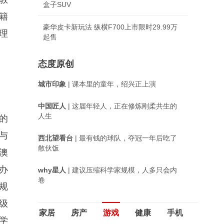
盒子SUV
籍
豪华皮卡新玩法 纵横F700上市限时29.99万
理
起售
态度原创
城市印象
| 课本里的童年，绍兴正上演
中国匠人
| 这届年轻人，正在修炼刚柔共生的
人生
的
与
西北望看台
| 最有钱的球队，夺冠一年后吃了
散伙饭
澳
办
why星人
| 建议压缩科学家规模，人多只会内
卷
规
级
家居
房产
游戏
健康
手机
学