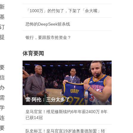
新
「1000万」的竹知了，下架了「余大嘴」
基
恐怖的DeepSeek斩杀线
订
提
银行，要跟股市抢资金？
体育要闻
要
信
办
需
雷·阿伦：三分太多了
学
皇马官宣！维尼修斯续约6年年薪2400万 8年
连
已获14冠
要
队史标王！皇马官宣19岁迪奥曼德加盟：转