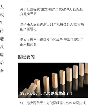
人
男子赴曼谷收"生意回款"失联超50天 姐姐孤
身赴泰寻弟
式
生
男子杀人后逃进深山21年活得像野人 语言功
能严重退化
籍
进
美媒：若与中俄爆发地区战争 美军可能动用
战术核武器
以
建
财经要闻
治
管
39万亿美元，风险越来越高了！
统一冰火两重天：方便面独撑，饮料全面失速