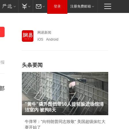
登录
注册免费邮箱
网易新闻
iOS
Android
举报
头条要闻
部
"黄牛"撬开围挡带10人提前躲进场馆清
洁室内 被拘8天
牛弹琴："向特朗普同志致敬" 美国超级抹红大
赛开始了