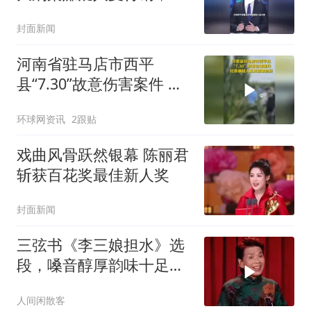
玉米地被抓，逃窜过程中
封面新闻
伤害多名无辜群众，当地
曾悬赏5万，称其或持刀
河南省驻马店市西平
潜逃
县“7.30”故意伤害案件 犯
罪嫌疑人夏某钢被抓获
环球网资讯
2跟贴
戏曲风骨跃然银幕 陈丽君
斩获百花奖最佳新人奖
封面新闻
三弦书《李三娘担水》选
段，嗓音醇厚韵味十足，
开口收获全场掌声
人间闲散客