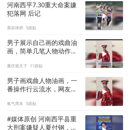
河南西平7.30重大命案嫌
犯落网 后记
慕容律师
5跟贴
男子展示自己画的戏曲油
画，简单几笔人物动作突
然就鲜活了
重庆观天下
11跟贴
男子画戏曲人物油画，一
番操作行云流水，网友：
你这么随意，会让我觉得
氧气周末
5跟贴
我也行
#媒体原创 河南西平县重
大刑案嫌疑人夏付钢，在