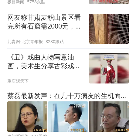
极目新闻
5758跟贴
网友称甘肃麦积山景区看
完所有石窟需2000元，景
区：部分石窟受特别保
北青网-北京青年报
8280跟贴
护，游客可按需买
《丑》戏曲人物写意油
画，美术生分享古彩戏法
油画
重庆观天下
蔡磊最新发声：在几十万病友的生机面前，我个人的面子和尊严已经不值一提了，即使倒在黎明前，也要把路铺好