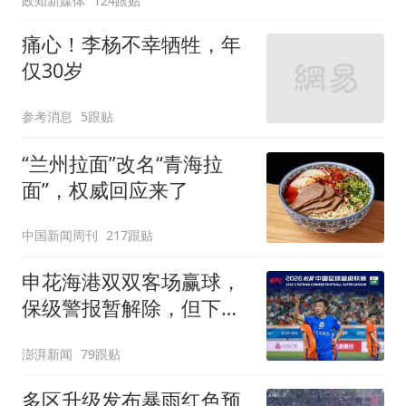
政知新媒体
124跟贴
痛心！李杨不幸牺牲，年
仅30岁
参考消息
5跟贴
“兰州拉面”改名“青海拉
面”，权威回应来了
中国新闻周刊
217跟贴
申花海港双双客场赢球，
保级警报暂解除，但下一
轮才是生死战
澎湃新闻
79跟贴
多区升级发布暴雨红色预