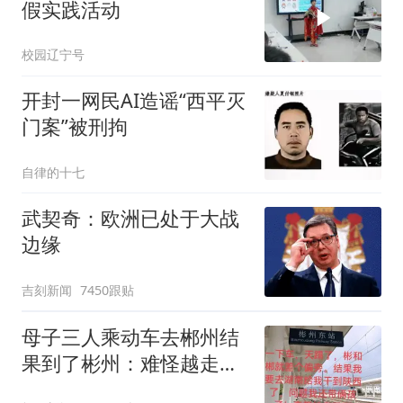
假实践活动
校园辽宁号
开封一网民AI造谣“西平灭
门案”被刑拘
自律的十七
武契奇：欧洲已处于大战
边缘
吉刻新闻
7450跟贴
母子三人乘动车去郴州结
果到了彬州：难怪越走越
冷