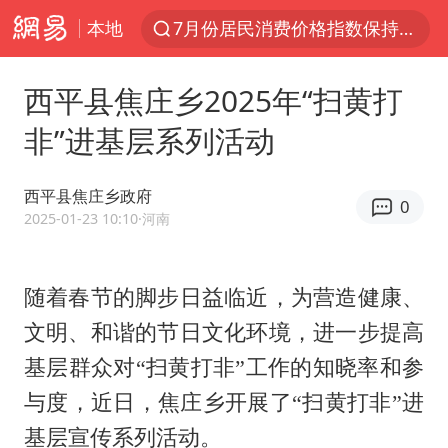
本地
7月份居民消费价格指数保持温和上涨
中使馆：重大涉诈逃犯檀某落网
西平县焦庄乡2025年“扫黄打
台湾不是国家不存在“国格”
非”进基层系列活动
独闯南太行失联女子遗体已找到
哥伦比亚强震已致超20人死亡
西平县焦庄乡政府
0
哥伦比亚发生7.5级地震
2025-01-23 10:10
·河南
上海将苏州河水强排至黄浦江
中方：奉劝美方解除对古巴制裁封锁
随着春节的脚步日益临近，为营造健康、
文明、和谐的节日文化环境，进一步提高
“老戏骨”秦焰去世
基层群众对
“扫黄打非”工作的知晓率和参
伊朗最高领袖将任命数名高级指挥官
与度，
近日，焦庄乡开展了
“扫黄打非”进
广岛长崎的昨天未必不会是日本的明天
基层宣传系列活动。