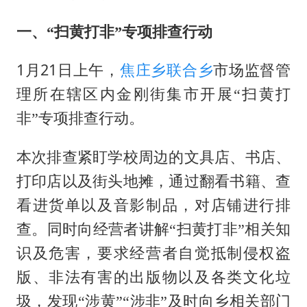
我国民营企业创新动能持续增强
苏有朋亮相百花奖
一、
“扫黄打非”专项排查行动
高铁双人座被免票儿童挤成3人座
1月21
日上午，
焦庄乡
联合乡
市场监督管
五角大楼再公布UFO视频
理所在辖区内金刚街集市开展
“扫黄打
母子三人想去郴州结果到了彬州
非”专项排查行动。
公安部通报：抓获犯罪嫌疑人8200余名
真理之光，何以能照亮复兴之路？
本次排查紧盯学校周边的文具店、书店、
打印店以及街头地摊，通过翻看书籍、查
看进货单以及音影制品，对店铺进行排
查。同时向经营者讲解
“扫黄打非”相关知
识及危害，要求经营者自觉抵制侵权盗
版、非法有害的出版物以及各类文化垃
圾，发现“涉黄”“涉非”及时向乡相关部门