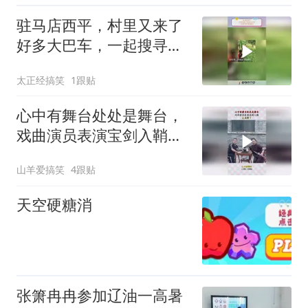
驻马店西平，村里又来了
好多大巴车，一起搜寻犯
罪嫌疑人
太正经搞笑
1跟贴
心中有舞台处处是舞台，
戏曲演员表演宝剑入鞘，
太丝滑了
山羊爱搞笑
4跟贴
天空硬糖消
张箫冉冉参加辽油一高暑