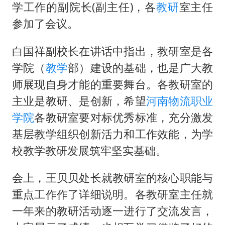
多地要求领导干部带头休假
学工作的副院长(副主任)，各
教研
室主任
女子利用漏洞0元薅走3000多件家电
参加了会议。
贵州轮胎子公司获美国退税8136万
白国祥副校长在讲话中指出，教研室是各
东方甄选被判赔偿江小白30万元
学院（
教学
部）建设的基础，也是广大教
奋进开新局 实干挑大梁
师展现自身才能的重要舞台。各教研室的
主业是教研、是创新，希望
河南物流职业
学院
各教研室要对标优秀标准，充分激发
基层教学组织创新活力和工作效能，为学
校教学教研发展筑牢坚实基础。
会上，王贝贝处长就教研室的核心职能与
重点工作作了详细说明。各教研室主任就
一年来的教研活动逐一进行了交流发言，