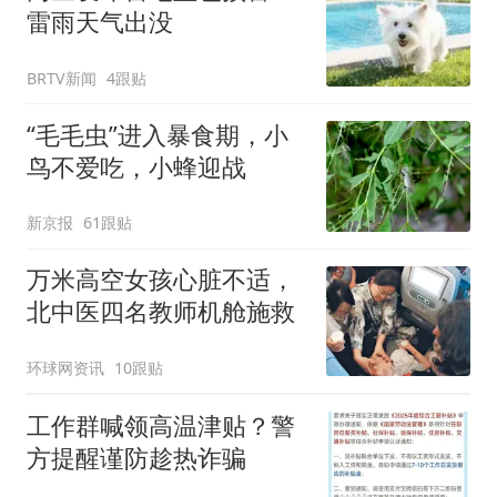
雷雨天气出没
BRTV新闻
4跟贴
“毛毛虫”进入暴食期，小
鸟不爱吃，小蜂迎战
新京报
61跟贴
万米高空女孩心脏不适，
北中医四名教师机舱施救
环球网资讯
10跟贴
工作群喊领高温津贴？警
方提醒谨防趁热诈骗