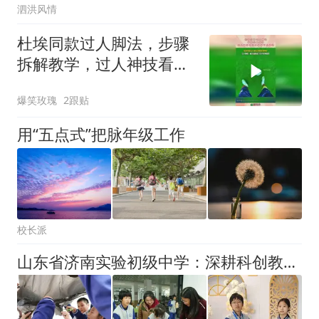
泗洪风情
杜埃同款过人脚法，步骤
拆解教学，过人神技看完
直接省下几千块！
爆笑玫瑰
2跟贴
用“五点式”把脉年级工作
校长派
山东省济南实验初级中学：深耕科创教育 培育时代新人