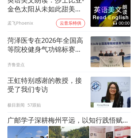
金色太阳从未如此甜美吻
过
00:00
孟飞Phoenix
云音乐特供
菏泽医专在2026年全国高
等院校健身气功锦标赛中
斩获佳绩
齐鲁壹点
王虹特别感谢的教授，接
受了我们专访
极目新闻
57跟贴
广邮学子深耕梅州平远，以知行践悟赋能乡村振兴