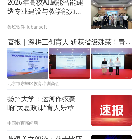
2026年高校AI赋能智能建
造专业建设与教学能力提
升高级研修班圆满收官
鲁班软件_lubansoft
喜报｜深耕三创育人 斩获省级殊荣！青岛恒星科技学院工商管理行业学院教师在全国“精彩一课”竞赛山东赛区包揽一、二、三等奖
北京市东城区教育培训商会
扬州大学：运河作弦奏
响“大思政课”育人乐章
中国教育新闻网
英语美文朗读：莎士比亚-