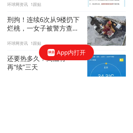
环球网资讯
1跟贴
刑拘！连续6次从9楼扔下
烂桃，一女子被警方查
获！
环球网资讯
1跟贴
App内打开
还要热多久？高温将
再“续”三天
新京报
71跟贴
6次从9楼扔水果，通州一女子因涉嫌高空
抛物罪被刑拘
澎湃新闻
79跟贴