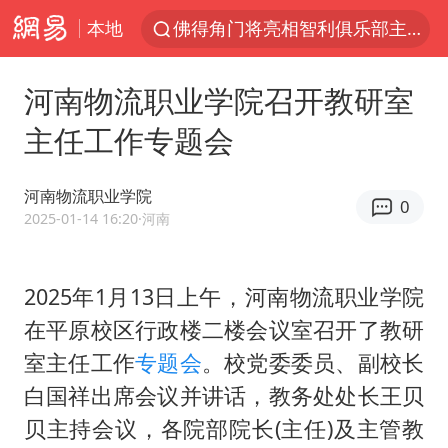
本地
佛得角门将亮相智利俱乐部主场
中方回应是否在太平洋海底开采稀土
河南物流职业学院召开教研室
宇树科技发行价格150.80元/股
主任工作专题会
看守所辅警收受10万获刑1年
宇树科技王兴兴身家有望超200亿元
河南物流职业学院
0
五粮液渠道价一箱上涨近百元
2025-01-14 16:20
·河南
CIA被曝已秘密设立古巴工作组
2025年1月13日上午，河南物流职业学院
U17国足1分钟轰2球
在平原校区行政楼二楼会议室召开了教研
泰国一女公务员妆容引争议 本人回应
室主任工作
专题会
。校党委委员、副校长
中国养老床位“三连降”
白国祥出席会议并讲话，教务处处长王贝
法国下周开始禁止未经同意的电话营销
贝主持会议，各院部院长(主任)及主管教