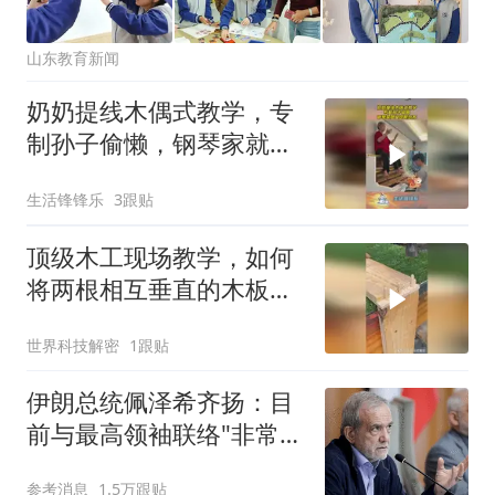
山东教育新闻
奶奶提线木偶式教学，专
制孙子偷懒，钢琴家就是
这样培养！
生活锋锋乐
3跟贴
顶级木工现场教学，如何
将两根相互垂直的木板无
缝固定在一起？
世界科技解密
1跟贴
伊朗总统佩泽希齐扬：目
前与最高领袖联络"非常困
难"
参考消息
1.5万跟贴