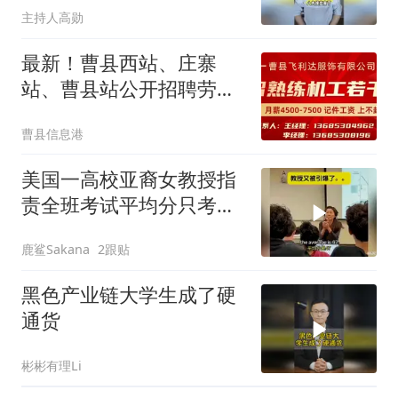
主持人高勋
最新！曹县西站、庄寨
站、曹县站公开招聘劳务
派遣工作人员
曹县信息港
美国一高校亚裔女教授指
责全班考试平均分只考了
47分，被男生回怼
鹿鲨Sakana
2跟贴
黑色产业链大学生成了硬
通货
彬彬有理Li