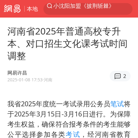
本地
台风“白海豚”登陆 各地各部门全力应对
白海豚雨量超越利奇马、巴威
河南省2025年普通高校专升
人形机器人第一股
本、对口招生文化课考试时间
上海地铁4条线路全线停运
调整
宇树申购 中一签有望赚20万元
4.2平卫生间补漏注胶花1.55万
网易许昌
2
白海豚路径图
2025-01-08 17:53
·河南
武汉3名城管协管员殴打摊主被刑拘
律师谈贾冰私人饭局被偷拍
我省2025年度统一考试录用公务员
笔试
将
于2025年3月15日-3月16日进行。为保障
男子结婚8年3个女儿都不是亲生
考生权益，确保符合报考条件的考生能够
多地银行上调存款利率
公平选择参加各类
考试
，经河南省教育