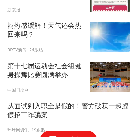
指南
新京报
闷热感缓解！天气还会热
回来吗？
BRTV新闻
24跟贴
第十七届运动会社会组健
身操舞比赛圆满举办
中国日报网
从面试到入职全是假的！警方破获一起虚
假招工诈骗案
环球网资讯
19跟贴