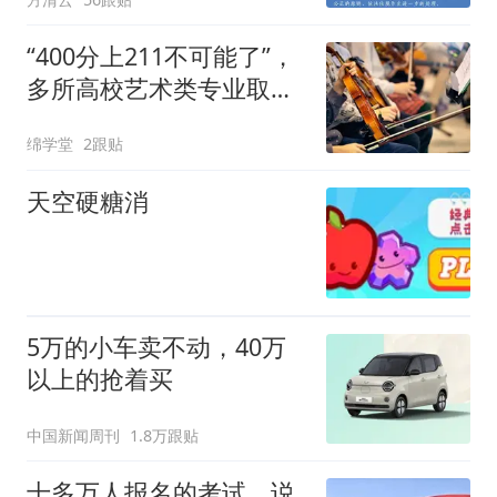
“400分上211不可能了”，
多所高校艺术类专业取消
艺考
绵学堂
2跟贴
天空硬糖消
5万的小车卖不动，40万
以上的抢着买
中国新闻周刊
1.8万跟贴
十多万人报名的考试，说