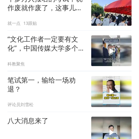
作废就作废了，这事儿到
底公平不公平？
就一点
13跟贴
“文化工作者一定要有文
化”，中国传媒大学多个艺
术类专业，取消艺考，按
科教聚焦
高考文化课成绩录取
笔试第一，输给一场劝
退？
评论员刘雪松
八大消息来了