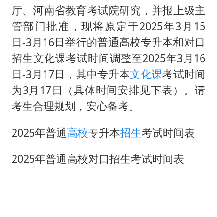
面对面丨蔡磊：与渐冻症抗争 纵使不敌 也不屈服
厅、河南省教育考试院研究，并报上级主
5万小车卖不动 微型代步车集体遇冷
管部门批准，现将原定于2025年3月15
NBA传奇教练老尼尔森去世
日-3月16日举行的普通高校专升本和对口
手机真会“偷听”我们说话吗
招生文化课考试时间调整至2025年3月16
日-3月17日，其中专升本
文化课
考试时间
上半年全球新能源乘用车销量1122万台
为3月17日（具体时间安排见下表）。请
加沙约14万栋建筑被完全摧毁
考生合理规划，安心备考。
从科技创新看开局起步的时与势
2025年普通
高校
专升本
招生
考试时间表
2025年普通高校对口招生考试时间表