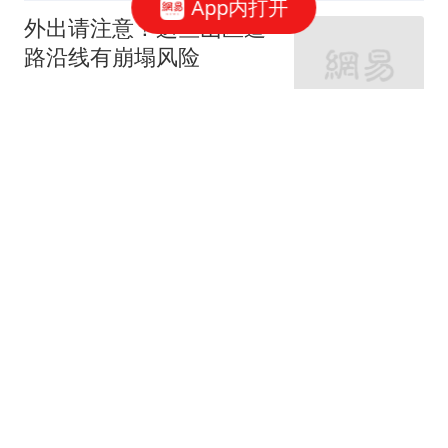
App内打开
外出请注意！这些山区道
路沿线有崩塌风险
新京报
市监局发布食品安全典型
案例，一食杂店被罚
澎湃新闻
2跟贴
大兴机场临空经济区中欧班列服务中心启
用
北青网-北京青年报
年轻人重新定义北京的公