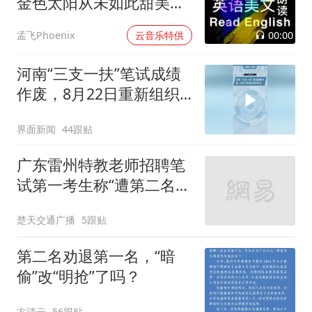
金色太阳从未如此甜美吻
过
00:00
孟飞Phoenix
云音乐特供
河南“三支一扶”笔试成绩
作废，8月22日重新组织
笔试
界面新闻
44跟贴
广东雷州特教老师招聘笔
试第一考生称“遭第二名花
钱劝退”，当地通报：6人
楚天交通广播
5跟贴
被处理
第二名劝退第一名，“暗
偷”改“明抢”了吗？
方清云
56跟贴