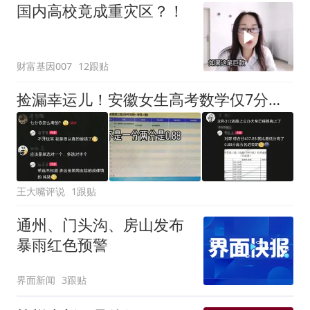
国内高校竟成重灾区？！
财富基因007
12跟贴
捡漏幸运儿！安徽女生高考数学仅7分，超线0.88分喜提公办专科，网友调侃：数学你怎么考的？
王大嘴评说
1跟贴
通州、门头沟、房山发布
暴雨红色预警
界面新闻
3跟贴