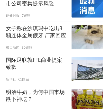
市公司密集提示风险
证券时报
7跟贴
女子称在沙琪玛中吃出3
颗连体金属假牙 厂家回应
极目新闻
80跟贴
国际足联就FFE商业提案
致歉
新华社
65跟贴
明治牛奶，为何中国市场
跌下神坛？