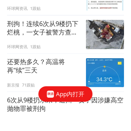
环球网资讯
1跟贴
刑拘！连续6次从9楼扔下
烂桃，一女子被警方查
获！
环球网资讯
1跟贴
还要热多久？高温将
再“续”三天
新京报
71跟贴
App内打开
6次从9楼扔水果，通州一女子因涉嫌高空
抛物罪被刑拘
澎湃新闻
79跟贴