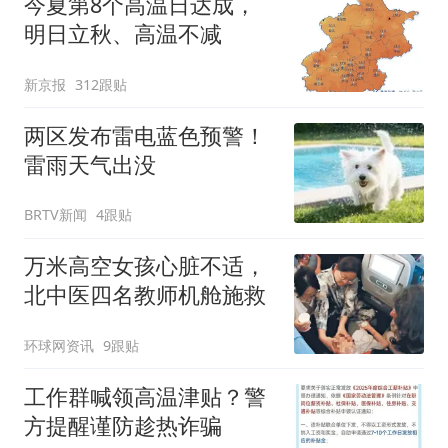
今夏第8个高温日达成，
明日立秋、高温不减
新京报
312跟贴
两区发布雷电蓝色预警！
雷雨天气出没
BRTV新闻
4跟贴
万米高空女孩心脏不适，
北中医四名教师机舱施救
环球网资讯
9跟贴
工作群喊领高温津贴？警
方提醒谨防趁热诈骗