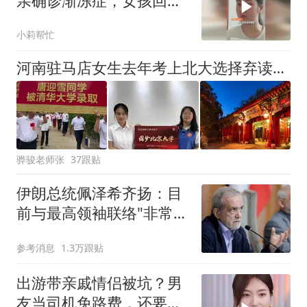
亲确诊渐冻症，女孩回家
照顾母亲已三年“妈妈在，
小莉帮忙
我就幸福”
河南驻马店女生去年考上北大选择弃读，复读圆梦清华，两次高考各获30万奖励，问题出在哪里？
骅骏老师张
37跟贴
伊朗总统佩泽希齐扬：目
前与最高领袖联络"非常困
难"
参考消息
1.3万跟贴
出游带亲戚情侣被坑？男
友当司机免路费，还要求