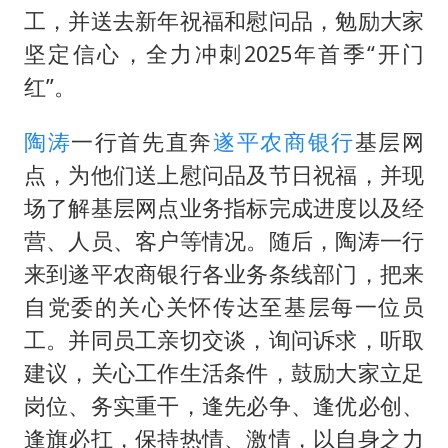
多地要求领导干部带头休假
工，并送去新年祝福和慰问品，勉励大家
村民谈“梅姨”：叫的其实是“媒姨”
坚定信心，全力冲刺2025年首季“开门
泰国一女公务员妆容引争议 本人回应
红”。
郑国霖回应去景区上班被保安拦下
陶涛
一行首先直奔
遂平农商银行
基层网
感觉全东北都在等7号
点，为他们送上慰问品及节日祝福，并现
东方甄选被判赔偿江小白30万元
场了解基层网点业务指标完成进度以及经
奋进开新局 实干挑大梁
营、人员、客户等情况。随后，陶涛一行
来到遂平农商银行各业务条线部门，把来
自党委的关心关怀传达至基层每一位员
工。并同员工亲切交谈，询问诉求，听取
建议，关心工作生活条件，鼓励大家立足
岗位、务实重干，逢先必争、逢优必创、
逢旗必扛，保持热情、激情，以自身之力