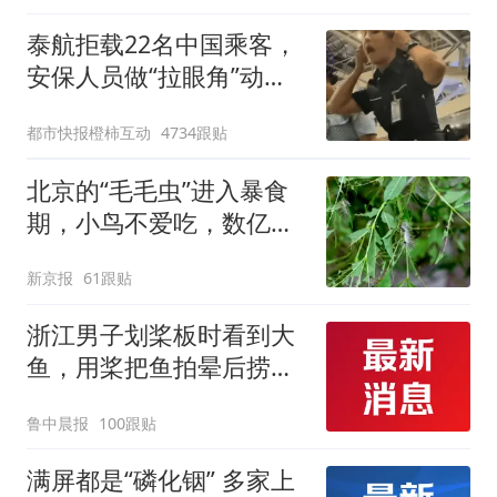
泰航拒载22名中国乘客，
安保人员做“拉眼角”动
作，泰国机场最新回应：
都市快报橙柿互动
4734跟贴
拒绝登机决定由航司作
出；亲历者：曾承诺免费
北京的“毛毛虫”进入暴食
改签但没兑现
期，小鸟不爱吃，数亿头
小蜂迎战
新京报
61跟贴
浙江男子划桨板时看到大
鱼，用桨把鱼拍晕后捞
起；当事人：鱼重7斤6
鲁中晨报
100跟贴
两，做成红烧辣子鱼块，
味道很好
满屏都是“磷化铟” 多家上