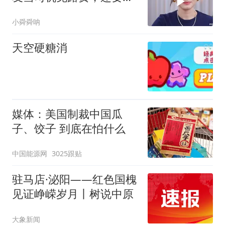
我多摊住宿
小舜舜呐
天空硬糖消
媒体：美国制裁中国瓜
子、饺子 到底在怕什么
中国能源网
3025跟贴
驻马店·泌阳——红色国槐
见证峥嵘岁月丨树说中原
大象新闻