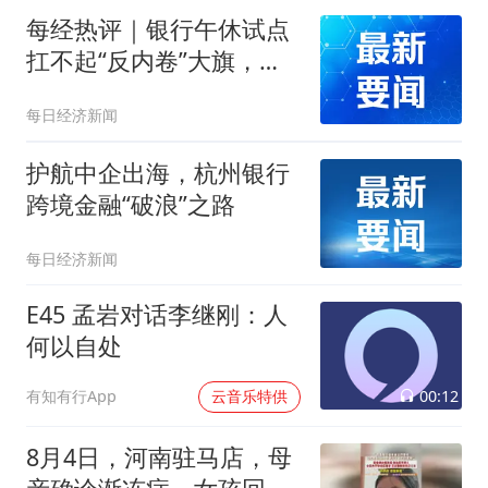
每经热评｜银行午休试点
扛不起“反内卷”大旗，被
误读剧本背后是公众真实
每日经济新闻
的期待
护航中企出海，杭州银行
跨境金融“破浪”之路
每日经济新闻
E45 孟岩对话李继刚：人
何以自处
00:12
有知有行App
云音乐特供
8月4日，河南驻马店，母