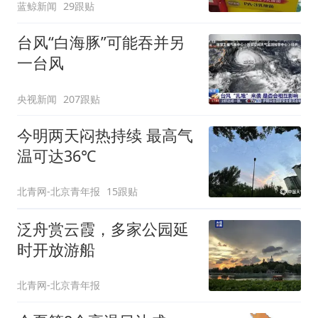
蓝鲸新闻
29跟贴
台风“白海豚”可能吞并另
一台风
央视新闻
207跟贴
今明两天闷热持续 最高气
温可达36℃
北青网-北京青年报
15跟贴
泛舟赏云霞，多家公园延
时开放游船
北青网-北京青年报