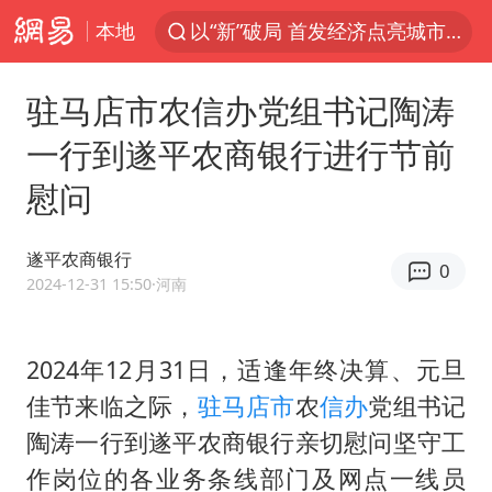
本地
以“新”破局 首发经济点亮城市消费活力
中方回应是否在太平洋海底开采稀土
驻马店市农信办党组书记陶涛
宇树科技发行价格150.80元/股
一行到遂平农商银行进行节前
外交部发言人就广岛核爆81周年等答记者问
慰问
吉林一“温度计大楼”读数爆表
贵州轮胎子公司获美国退税8136万
遂平农商银行
0
台风白海豚影响中国已成定局
2024-12-31 15:50
·河南
我国编制完成新版全月地质图
中国五箭齐发反制美国
2024年12月31日，适逢年终决算、元旦
佳节来临之际，
驻马店市
农
信办
党组书记
27岁女子成组织卖淫集团主犯被通缉
陶涛一行到遂平农商银行亲切慰问坚守工
女子利用漏洞0元薅走3000多件家电
作岗位的各业务条线部门及网点一线员