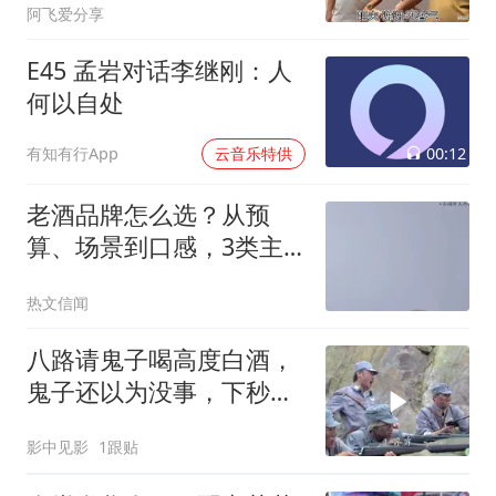
阿飞爱分享
E45 孟岩对话李继刚：人
何以自处
00:12
有知有行App
云音乐特供
老酒品牌怎么选？从预
算、场景到口感，3类主
流老酒品牌特点与适合人
热文信闻
群解析
八路请鬼子喝高度白酒，
鬼子还以为没事，下秒可
惨了
影中见影
1跟贴