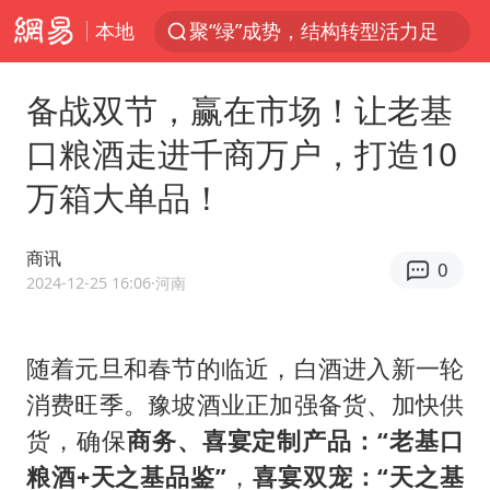
本地
金饰克价大幅跳涨
台风“白海豚”影响中国已成定局
备战双节，赢在市场！让老基
台风“鲸鱼”停编
口粮酒走进千商万户，打造10
李在明批驻韩美军拖延归还用地说明啥
万箱大单品！
陕西柞水县突发泥石流致1死2失联
郑国霖回应去景区上班被保安拦下
商讯
0
曝侯明昊违反交规被约谈
2024-12-25 16:06
·河南
律师称“梅姨”若满75岁或不适用死刑
“梅姨”准确年龄仍未知
随着元旦和春节的临近，白酒进入新一轮
消费旺季。豫坡酒业正加强备货、加快供
南昌一规划馆现“阴间座椅”字样
货，确保
商务、喜宴定制产品：“老基口
韩国每3辆新上牌电车就有1辆来自中国
粮酒+天之基品鉴”
，
喜宴双宠：“天之基