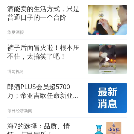
酒能卖的生活方式，只是
普通日子的一个台阶
华夏酒报
裤子后面冒火啦！根本压
不住，太搞笑了吧！
博闻视角
郎酒PLUS会员超5700
万；帝亚吉欧任命新亚太
总裁；汾阳将吸纳市场化
每日经济新闻
基金壮大白酒实体产业丨
酒业早参
海7的选择：品质、情