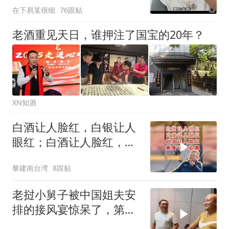
在下易某很细
76跟贴
老酒重见天日，谁押注了国宝的20年？
XN知酒
白酒让人脸红，白银让人
眼红；白酒让人脸红，黄
金让人心黑！
黎建南台湾
8跟贴
老挝小舅子被中国姐夫安
排的接风宴惊呆了，第一
次吃饭花这么钱