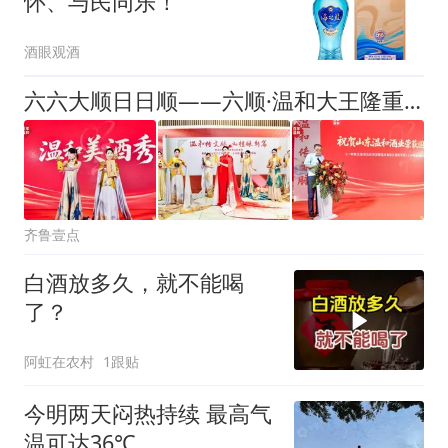
怀、与民同乐！
酒眼观酒
六六大顺日日顺——六顺·温和大王隆重上市！
齐鲁壹点
白酒放多久，就不能喝
了？
阿虹在农村
1跟贴
今明两天闷热持续 最高气
温可达36℃