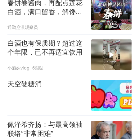
春饼卷酱肉，再配点莲花
白酒，满口留香，解馋又
过瘾！ 菜
通勤崩溃观察员
白酒也有保质期？超过这
个年限，已不再适宜饮用
小酒妹vlog
6跟贴
天空硬糖消
佩泽希齐扬：与最高领袖
联络“非常困难”