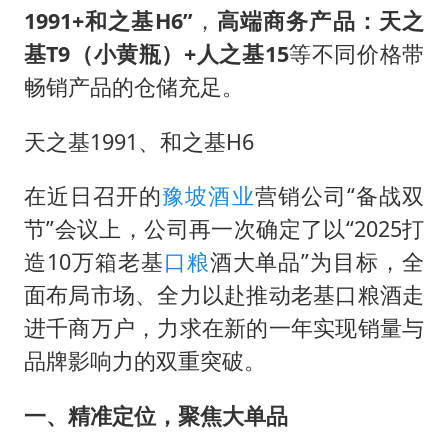
41岁女子为鼓励女儿考上985研究生
1991+和之基H6”
，
高端商务产品：天之
杨某某拒服兵役 不得录用为公务员
基T9（小黄瓶）+人之基15
等不同价格带
小区物业费要上涨 谁说了算
畅销产品的仓储充足。
“事业单位招聘不是人情买卖”
天之基1991、和之基H6
女子利用漏洞0元买了3千台电器
中国经济展现强大韧性和活力
在近日召开的
豫坡
酒业
营销公司“备战双
节”会议上，公司再一次确定了以“2025打
造10万箱老基
口粮
酒大单品”为目标，全
面布局市场、全力以赴推动老基口粮酒走
进千商万户，力求在新的一年实现销量与
品牌影响力的双重突破。
一、精准定位，聚焦大单品