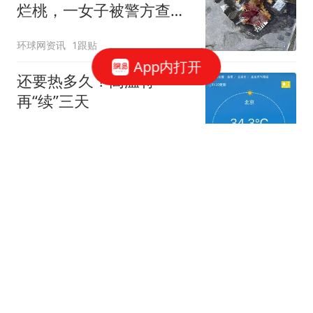
烂桃，一女子被警方查
获！
环球网资讯
1跟贴
App内打开
还要热多久？高温将
再“续”三天
新京报
71跟贴
6次从9楼扔水果，通州一女子因涉嫌高空
抛物罪被刑拘
澎湃新闻
77跟贴
无遥控无延迟，机器人乒乓大战来了