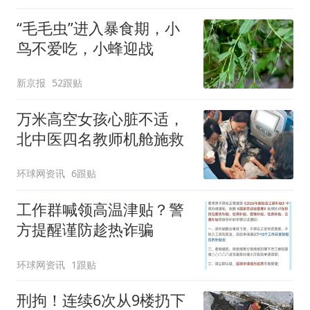
“毛毛虫”进入暴食期，小
鸟不爱吃，小蜂迎战
新京报
52跟贴
万米高空女孩心脏不适，
北中医四名教师机舱施救
环球网资讯
6跟贴
工作群喊领高温津贴？警
方提醒谨防趁热诈骗
环球网资讯
1跟贴
刑拘！连续6次从9楼扔下