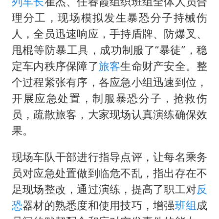
列车长
崔杰、任春霞组织班组全体人员合
“新疆阿勒泰八月能滑雪”不实
理分工，现场模拟发生暴恐分子持械伤
日本试射“战斧”导弹，国防部回应
人，全员迅速响应，手持盾牌、防爆叉、
胡彦斌获《歌手2026》歌王
甩棍等防暴工具，成功制服了“暴徒”，稳
名创优品回应女子吐槽内裤质量差
定车内秩序保障了
旅客
生命财产安全。整
秋天的第一杯奶茶到底有多火
个过程紧张有序，各应急小组迅速到位，
飞机票免费退改真的来了
开展应急处置，制服暴恐分子，抢救伤
夯实基础开新局
员，疏散旅客，大家现场认真演练确保效
果。
现场车队干部进行指导点评，让每名乘务
员对应急处置做到临危不乱，指出存在不
足现场整改，通过演练，提高了职工对
反
恐
器材的熟悉度和使用技巧，增强
班组
成