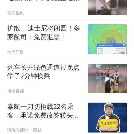
掌闻视讯
扩散 | 迪士尼将闭园！多
家航司：免费退票！
天津广播
列车长开绿色通道帮晚点
学子2分钟换乘
后浪视频
泰航一刀切拒载22名乘
客，承诺免费改签转头不
认账，旅客自费买票回国
河洛有话说
1跟贴