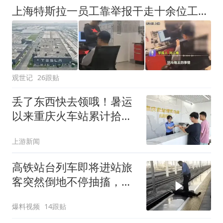
上海特斯拉一员工靠举报干走十余位工友，不料几月后自己也被开除
观世记
26跟贴
丢了东西快去领哦！暑运
以来重庆火车站累计拾获
遗失物品1.5万件
上游新闻
高铁站台列车即将进站旅
客突然倒地不停抽搐，男
子直呼不要掉下去
爆料视频
14跟贴