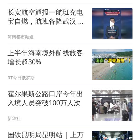
长安航空通报一航班充电
宝自燃，航班备降武汉 无
人员受伤，提醒旅客优先
河南都市频道
选择不带充电宝乘机
上半年海南境外航线旅客
增长超30%
RT今日俄罗斯
霍尔果斯公路口岸今年出
入境人员突破100万人次
新华社
国铁昆明局昆明站 | 上万