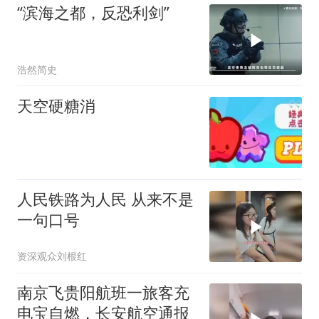
“滨海之都，反恐利剑”
浩然简史
天空硬糖消
人民铁路为人民 从来不是
一句口号
资深观众刘根红
南京飞贵阳航班一旅客充
电宝自燃，长安航空通报