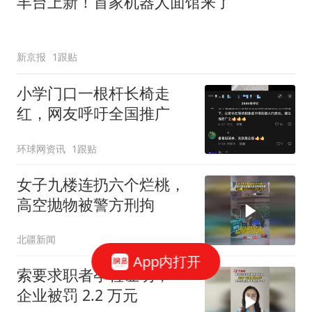
丰台上新！首家机器人面馆来了
新京报
1跟贴
小学门口一根杆长椅走
红，网友呼吁全国推广
环球网资讯
1跟贴
女子九楼连扔六个烂桃，
高空抛物被警方刑拘
北疆新闻
App内打开
索要求职者孕检证明，一
企业被罚 2.2 万元