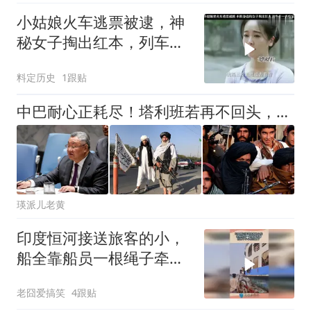
小姑娘火车逃票被逮，神
秘女子掏出红本，列车长
当场看呆
料定历史
1跟贴
中巴耐心正耗尽！塔利班若再不回头，这安全红线恐断送阿富汗国运
瑛派儿老黄
印度恒河接送旅客的小，
船全靠船员一根绳子牵
着，稍微不小心船就翻
老囧爱搞笑
4跟贴
了！