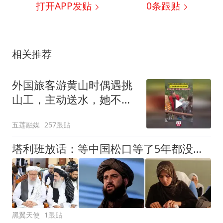
打开APP发贴
0
条跟贴
相关推荐
外国旅客游黄山时偶遇挑
山工，主动送水，她不懂
中文，却读懂了他脸上的
五莲融媒
257跟贴
汗水
塔利班放话：等中国松口等了5年都没戏，那就直接跟联合国叫板！
黑翼天使
1跟贴