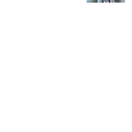
大风新闻
今明两天闷热持续 最高气
温可达36℃
北青网-北京青年报
18跟贴
泛舟赏云霞，多家公园延
时开放游船
北青网-北京青年报
今夏第8个高温日达成，
明日立秋、高温不减
新京报
330跟贴
热搜