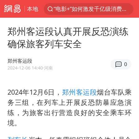
本地
“电影+”如何激发千亿级消费新活力？
秘鲁和墨西哥宣布恢复外交关系
郑州客运段认真开展反恐演练
台风白海豚已进入24小时警戒线
确保旅客列车安全
沙特土耳其巴基斯坦签署共同防务协议
中医教你一招提升气血
郑州客运段
0
美联储9月还敢加息吗
2024-12-06 14:40
·河南
四川宜宾市高县4.9级地震致1人死亡
2024年12月6日，
郑州客运段
烟台车队乘
胡彦斌韩磊 谁帮谁
务三组，在列车上开展反恐防暴应急演
上海：台风白海豚或将带来龙卷风
练，为旅客出行营造良好的安全乘车环
百花奖开幕式
境。
中巨芯：上半年归母净利润1405.77万元