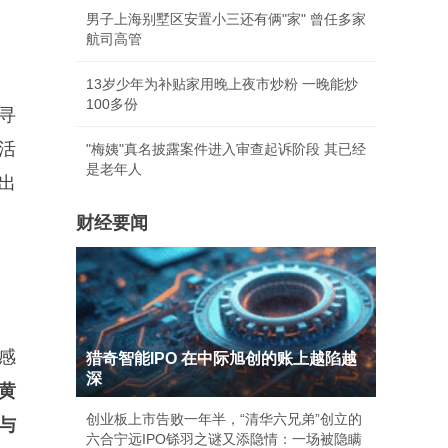
男子上海别墅区安置小三还有俩"家" 曾任多家
航司高管
13岁少年为补贴家用晚上夜市炒粉 一晚能炒
100多份
寻
活
"梅姨"真名披露案件进入审查起诉阶段 其已经
是老年人
出
财经要闻
感
猎奇智能IPO 在中际旭创的账上越陷越
深
黄
创业板上市告败一年半，“清华六兄弟”创立的
与
六合宁远IPO铩羽之谜又添隐情：一场被隐瞒