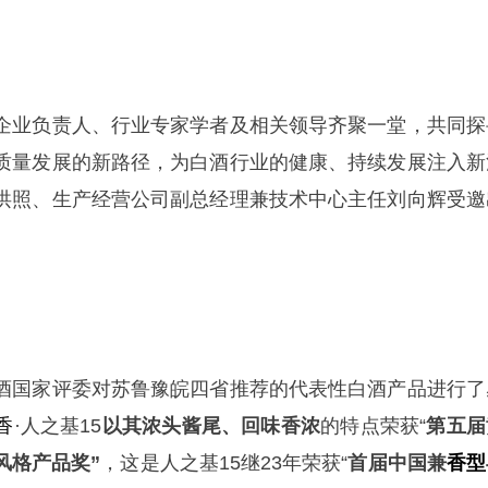
企业负责人、行业专家学者及相关领导齐聚一堂，共同探
质量发展的新路径，为白酒行业的健康、持续发展注入新
洪照、生产经营公司副总经理兼技术中心主任刘向辉受邀
酒国家评委对苏鲁豫皖四省推荐的代表性白酒产品进行了
香
·人之基15
以其浓头酱尾、回味香浓
的特点荣获“
第五届
风格产品奖”
，这是人之基15继23年荣获“
首届中国兼
香型