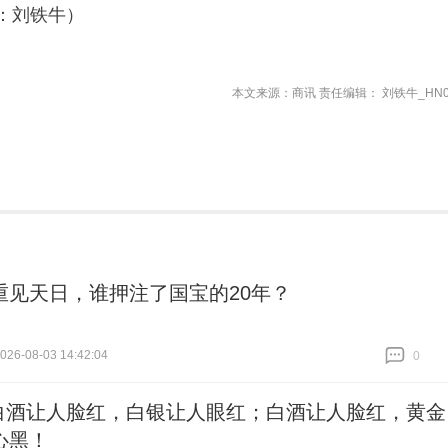
：刘铁牛）
本文来源：商讯 责任编辑： 刘铁牛_HN0
重见天日，谁押注了国宝的20年？
26-08-03 14:42:04
0
跟贴
0
白酒让人脸红，白银让人眼红；白酒让人脸红，黄金
心黑！