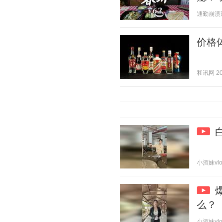
通勤崩溃观察
价格
和讯网 202
小酒妹vlog
么？
小酒妹vlog