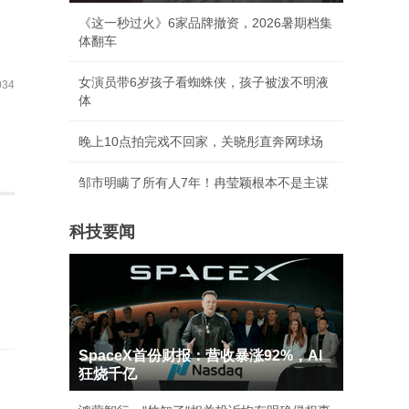
《这一秒过火》6家品牌撤资，2026暑期档集
体翻车
女演员带6岁孩子看蜘蛛侠，孩子被泼不明液
34
体
晚上10点拍完戏不回家，关晓彤直奔网球场
邹市明瞒了所有人7年！冉莹颖根本不是主谋
科技要闻
SpaceX首份财报：营收暴涨92%，AI
狂烧千亿