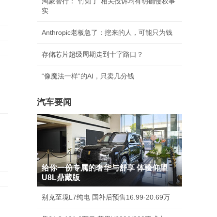
鸿蒙智行："竹知了"相关投诉均有明确侵权事
实
Anthropic老板急了：挖来的人，可能只为钱
存储芯片超级周期走到十字路口？
“像魔法一样”的AI，只卖几分钱
汽车要闻
给你一份专属的奢华与舒享 体验仰望
U8L鼎藏版
别克至境L7纯电 国补后预售16.99-20.69万