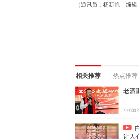
（通讯员：杨新艳 编辑
相关推荐
热点推荐
老酒
XN知酒 20
让人