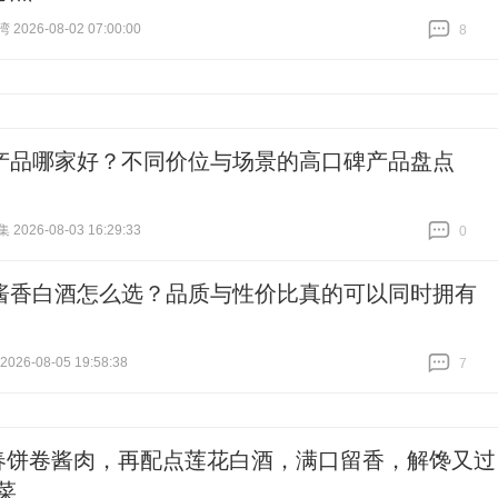
026-08-02 07:00:00
8
跟贴
8
产品哪家好？不同价位与场景的高口碑产品盘点
026-08-03 16:29:33
0
跟贴
0
酱香白酒怎么选？品质与性价比真的可以同时拥有
26-08-05 19:58:38
7
跟贴
7
春饼卷酱肉，再配点莲花白酒，满口留香，解馋又过
菜