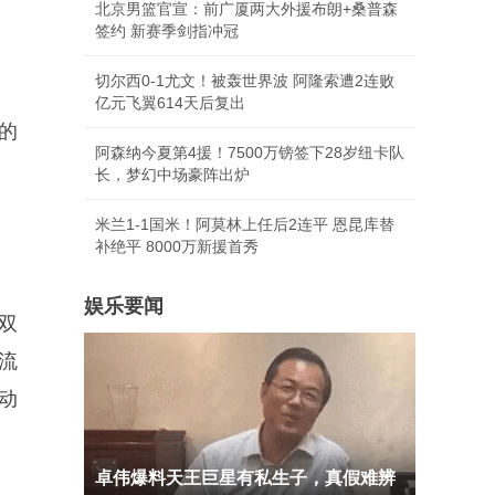
北京男篮官宣：前广厦两大外援布朗+桑普森
签约 新赛季剑指冲冠
切尔西0-1尤文！被轰世界波 阿隆索遭2连败
亿元飞翼614天后复出
的
阿森纳今夏第4援！7500万镑签下28岁纽卡队
长，梦幻中场豪阵出炉
米兰1-1国米！阿莫林上任后2连平 恩昆库替
补绝平 8000万新援首秀
娱乐要闻
双
流
动
卓伟爆料天王巨星有私生子，真假难辨