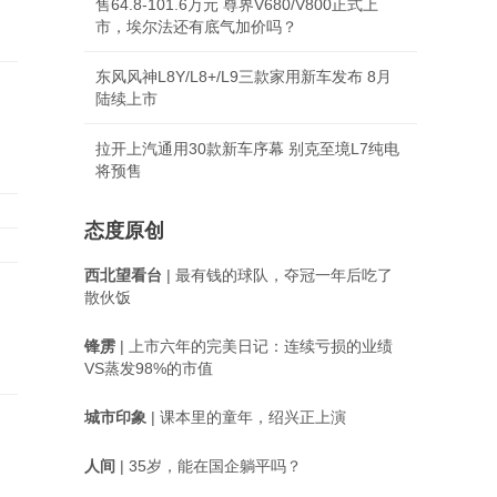
售64.8-101.6万元 尊界V680/V800正式上
市，埃尔法还有底气加价吗？
东风风神L8Y/L8+/L9三款家用新车发布 8月
陆续上市
拉开上汽通用30款新车序幕 别克至境L7纯电
将预售
态度原创
西北望看台
| 最有钱的球队，夺冠一年后吃了
散伙饭
锋雳
| 上市六年的完美日记：连续亏损的业绩
VS蒸发98%的市值
城市印象
| 课本里的童年，绍兴正上演
人间
| 35岁，能在国企躺平吗？