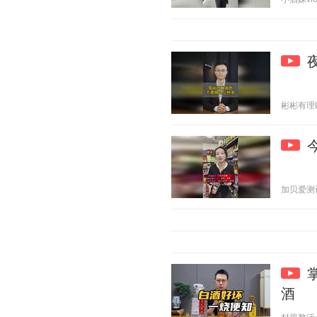
彬彬有理Li 
加贝爱测评 2
酒