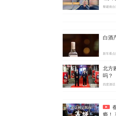
黎建南台湾 2
白酒
新车看点集 2
北方
吗？
四度酒话 20
瘾！ 