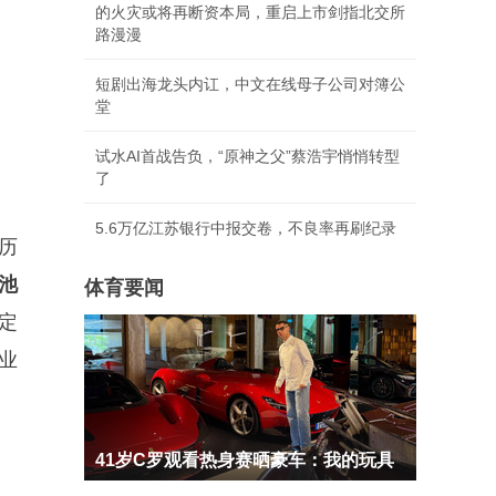
的火灾或将再断资本局，重启上市剑指北交所
路漫漫
短剧出海龙头内讧，中文在线母子公司对簿公
堂
试水AI首战告负，“原神之父”蔡浩宇悄悄转型
了
5.6万亿江苏银行中报交卷，不良率再刷纪录
历
池
体育要闻
定
业
41岁C罗观看热身赛晒豪车：我的玩具