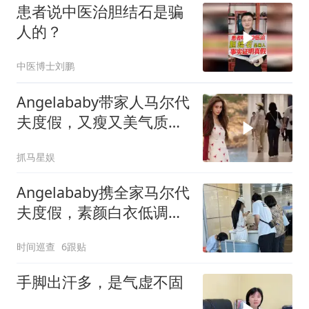
患者说中医治胆结石是骗
人的？
中医博士刘鹏
Angelababy带家人马尔代
夫度假，又瘦又美气质出
众，弟弟高大帅气
抓马星娱
Angelababy携全家马尔代
夫度假，素颜白衣低调氛
围感
时间巡查
6跟贴
手脚出汗多，是气虚不固