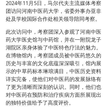
36岁男演员成景区NPC后人气爆棚
2024年11月5日，马尔代夫主流媒体考察
全民健身事业高质量发展
团访问河南中医药大学，省委外事办亚非
处及学校国际合作处相关领导陪同考察。
台当局重金为“台独”织“皇帝新衣”
几元成本的AI广告导致千万市值蒸发
此次访问中，考察团深入参观了河南中医
老挝国会主席赛宋蓬逝世
药大学医史馆与中药馆，并在一附院龙子
夏日经济乘“热”而上 消费市场向“新”而行
湖院区亲身体验了中医特色疗法的魅力。
在博物馆内，考察团成员被中医药悠久的
乐享全民健身 共筑健康中国
历史与丰富的文化底蕴深深吸引，馆内展
示的中草药标本琳琅满目，中医历史资料
详实完备，使他们对中医药的发展脉络有
了更为清晰而深刻的认识。同时，他们也
对中医药在预防和治疗疾病方面所展现出
的独特价值给予了高度评价。