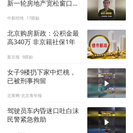
新一轮房地产宽松窗口打
开
中新经纬
17跟贴
北京购房新政：公积金最
高340万 非京籍社保1年
新京报
9跟贴
女子9楼扔下家中烂桃，
已被刑事拘留
北青网-北京青年报
驾驶员车内昏迷口吐白沫
民警紧急救助