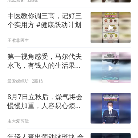
中医教你调三高，记好三
个实用方 #健康跃动计划
王漱非医生
第一视角感受，马尔代夫
水飞，有钱人的生活果然
不一样
最爱娱综坊
2跟贴
8月7日立秋后，燥气将会
慢慢加重，人容易心烦气
躁，老中医：此时节养心
虫大爱剪辑
是关键，尽量晚上11点之
前入睡，早晨6点起床，
年轻人查出颈动脉斑块 会