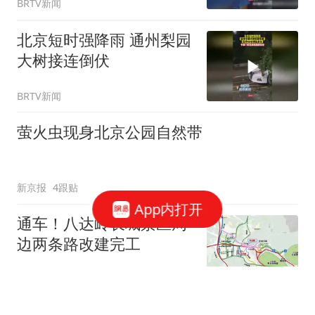
BRTV新闻
北京短时强降雨 通州梨园
大树接连倒伏
BRTV新闻
萤火虫现身北京公园自然带
新京报
4跟贴
App内打开
通车！八达岭长城景区周
边两条路改建完工
新京报