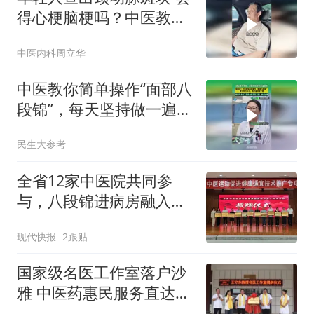
午休时
得心梗脑梗吗？中医教你
稳住斑块
中医内科周立华
中医教你简单操作“面部八
段锦”，每天坚持做一遍，
面部气血好了皮肤自然又
民生大参考
亮又透！
全省12家中医院共同参
与，八段锦进病房融入康
复流程
现代快报
2跟贴
国家级名医工作室落户沙
雅 中医药惠民服务直达基
层