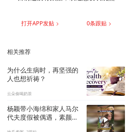
打开APP发贴
0
条跟贴
相关推荐
为什么生病时，再坚强的
人也想祈祷？
云朵偷喝奶茶
杨颖带小海绵和家人马尔
代夫度假被偶遇，素颜状
态松弛少女感十足
地瓜煮粥
2跟贴