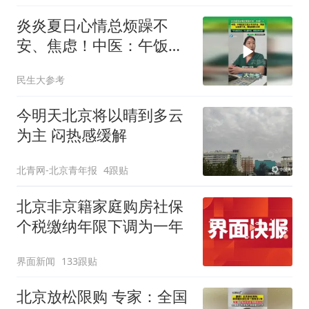
炎炎夏日心情总烦躁不
安、焦虑！中医：午饭后
在工位上可以打坐、冥
民生大参考
想，让心静下来
今明天北京将以晴到多云
为主 闷热感缓解
北青网-北京青年报
4跟贴
北京非京籍家庭购房社保
个税缴纳年限下调为一年
界面新闻
133跟贴
北京放松限购 专家：全国