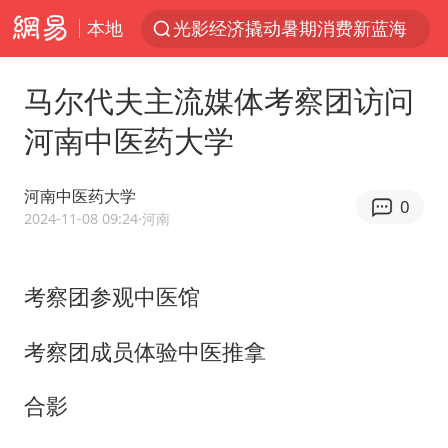
本地
光影经济撬动暑期消费新蓝海
马克·艾伦退出斯诺克中国公开赛
马尔代夫主流媒体考察团访问
新疆优化调整景区内自驾服务费
河南中医药大学
梁家辉：到内地拍戏不是北上是回归
茅台部分直营店飞天茅台提价
河南中医药大学
0
情侣平潭拍日出坠崖1死1伤
2024-11-08 09:24
·河南
白海豚将正面袭击贯穿浙江
考察团参观中医馆
酒店回应车内过夜被收150元
黄金牛市回来了吗
考察团成员体验中医推拿
酒店花洒现排泄物住客索赔遭拒
合影
杭州全市有序停课