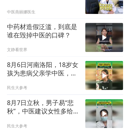
中医燕丽娜医生
中药材造假泛滥，到底是
谁在毁掉中医的口碑？
文静看世界
8月6日河南洛阳，18岁女
孩为患病父亲学中医，放
弃考古专业
民生大参考
8月7日立秋，男子易“悲
秋”，中医建议女性多给予
男性关爱包容，双方互相
民生大参考
陪伴支持