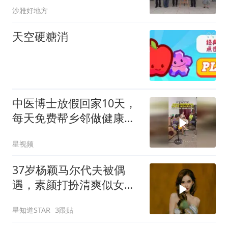
沙雅好地方
天空硬糖消
中医博士放假回家10天，
每天免费帮乡邻做健康咨
询，父亲：很骄傲
星视频
37岁杨颖马尔代夫被偶
遇，素颜打扮清爽似女
大，小海绵很高
星知道STAR
3跟贴