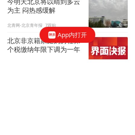
今明天北京将以晴到多云
为主 闷热感缓解
北青网-北京青年报
7跟贴
App内打开
北京非京籍家庭购房社保
个税缴纳年限下调为一年
界面新闻
213跟贴
北京放松限购 专家：全国
新一轮房地产宽松窗口打
开
中新经纬
35跟贴
北京购房新政：公积金最
高340万 非京籍社保1年