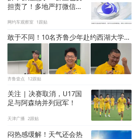
担责了！多地严打微信
群、QQ群非法营运
网约车观察室
1跟贴
敢于不同！10名齐鲁少年赴约西湖大学！他们是谁？为何而选？
齐鲁壹点
12跟贴
关注 | 决赛取消，U17国
足与阿森纳并列冠军！
天津广播
2跟贴
闷热感缓解！天气还会热