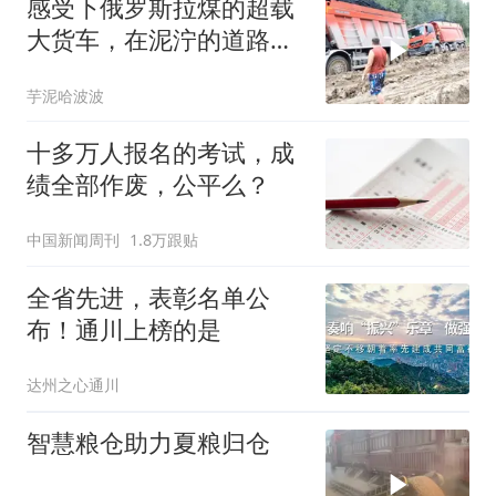
感受下俄罗斯拉煤的超载
大货车，在泥泞的道路上
挣扎着前行
芋泥哈波波
十多万人报名的考试，成
绩全部作废，公平么？
中国新闻周刊
1.8万跟贴
全省先进，表彰名单公
布！通川上榜的是
达州之心通川
智慧粮仓助力夏粮归仓