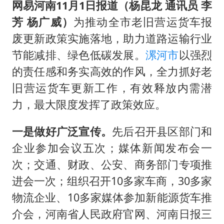
上门女婿出轨女邻居多年被判重婚罪
网易河南11月1日报道（杨昆龙 通讯员 李
韩军前线部队连曝丑闻
芳 杨广威）
为推动全市老旧营运货车报
废更新政策实施落地，助力道路运输行业
《龙餐馆》 冲奖
节能减排、绿色低碳发展。
漯河市
以强烈
笔试第一被劝弃考涉事副校长被撤职
的责任感和务实高效的作风，全力抓好老
构建更高水平的全民健身公共服务体系
旧营运货车更新工作，有效释放内需潜
奋力开创中国式现代化建设新局面
力，最大限度发挥了政策效应。
一是做好广泛宣传。
先后召开县区部门和
企业参加会议五次；媒体新闻发布会一
次；交通、财政、公安、商务部门专项推
进会一次；组织召开10多家车商，30多家
物流企业、10多家媒体参加新能源货车推
介会，河南省人民政府官网、河南日报三