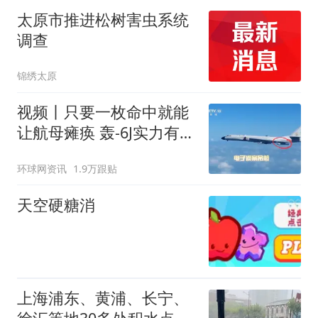
太原市推进松树害虫系统
调查
锦绣太原
视频丨只要一枚命中就能
让航母瘫痪 轰-6J实力有多
强？
环球网资讯
1.9万跟贴
天空硬糖消
上海浦东、黄浦、长宁、