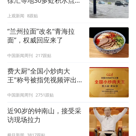
徐汇等地30多处积水点正
在抢排
上观新闻
8跟贴
“兰州拉面”改名“青海拉
面”，权威回应来了
中国新闻周刊
217跟贴
费大厨"全国小炒肉大
王"称号被指凭视频评出
官方回应
中国新闻周刊
2751跟贴
近90岁的钟南山，接受采
访现场拉力
极目新闻
3817跟贴