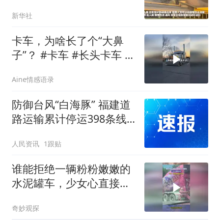
新华社
卡车，为啥长了个“大鼻
子”？ #卡车 #长头卡车 #
平头卡车
Aine情感语录
防御台风“白海豚” 福建道
路运输累计停运398条线
路
人民资讯
1跟贴
谁能拒绝一辆粉粉嫩嫩的
水泥罐车，少女心直接拉
满
奇妙观探