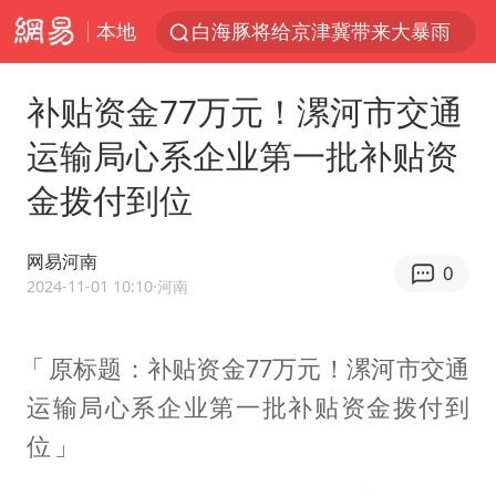
本地
白海豚将给京津冀带来大暴雨
刘嘉玲晒与周星驰合照
补贴资金77万元！漯河市交通
《披荆斩棘2026》阵容官宣
运输局心系企业第一批补贴资
上海有出现龙卷潜势
金拨付到位
国足U17与阿森纳决赛取消 并列冠军
香港高温刷新历史纪录
网易河南
0
女子发现前夫婚内与第三者育子
2024-11-01 10:10
·河南
王艺迪无缘横滨赛决赛
原标题：补贴资金77万元！漯河市交通
2025年小学教师减少13.19万
运输局心系企业第一批补贴资金拨付到
王艺迪2-4不敌张本美和止步4强
位
以军士兵把枪口对准中国记者