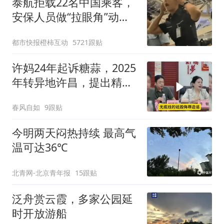
泰航拒载22名中国乘客，
安保人员做“拉眼角”动
作，泰国机场最新回应：
都市快报橙柿互动
5721跟贴
拒绝登机决定由航司作
出；亲历者：曾承诺免费
许妈24年起诉糖蒜，2025
改签但没兑现
年转异地许昌，提出精神
赔偿20万
春风自如
9跟贴
今明两天闷热持续 最高气
温可达36℃
北青网-北京青年报
15跟贴
泛舟赏云霞，多家公园延
时开放游船