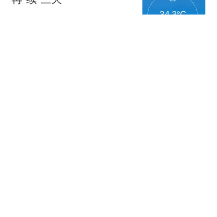
新京报
71跟贴
6次从9楼扔水果，通州一女子因涉嫌高空
抛物罪被刑拘
澎湃新闻
82跟贴
无遥控无延迟，机器人乒乓大战来了
北青网-北京青年报
暑期北京多家博物馆延时开放，这份逛展
指南请收好
新京报