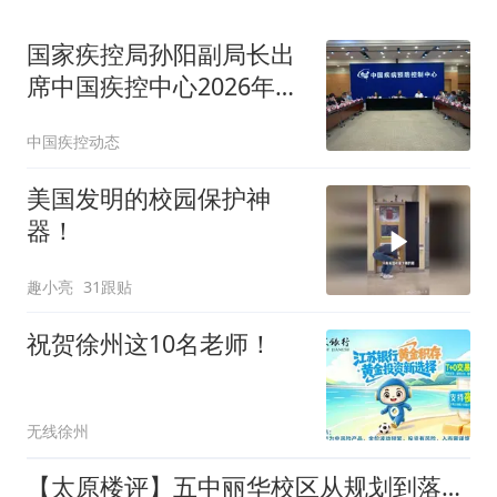
国家疾控局孙阳副局长出
席中国疾控中心2026年8
月全国月度风险评估会议
中国疾控动态
美国发明的校园保护神
器！
趣小亮
31跟贴
祝贺徐州这10名老师！
无线徐州
【太原楼评】五中丽华校区从规划到落地——补齐河西核心教育短板