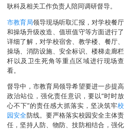
41岁女子为鼓励女儿考上985研究生
耿科及相关工作负责人陪同调研督导。
宇树科技王兴兴身家有望超200亿元
市教育局
领导现场听取汇报，对学校餐厅
村民谈“梅姨”：叫的其实是“媒姨”
和操场升级改造、值班值守等方面进行了
中国养老床位“三连降”
详细了解，对学校宿舍、教学楼、餐厅、
五粮液渠道价一箱上涨近百元
操场、消防设施、安全标识、楼梯走廊栏
法国下周开始禁止未经同意的电话营销
杆以及卫生死角等重点区域进行现场查
奋进开新局 实干挑大梁
看。
督导中，市教育局领导希望要进一步提高
政治站位，强化责任意识，要以“时时放
心不下”的责任感大抓落实，坚决筑牢
校
园安全
防线。要严格落实校园安全主体责
任，坚持人防、物防、技防相结合，强化