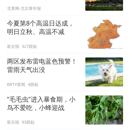
北青网-北京青年报
今夏第8个高温日达成，
明日立秋、高温不减
新京报
327跟贴
两区发布雷电蓝色预警！
雷雨天气出没
BRTV新闻
4跟贴
“毛毛虫”进入暴食期，小
鸟不爱吃，小蜂迎战
新京报
93跟贴