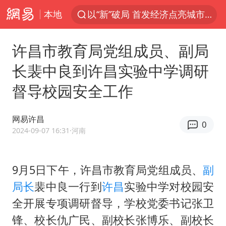
本地
以“新”破局 首发经济点亮城市消费活力
台风白海豚登陆地点更新
许昌市教育局党组成员、副局
看守所辅警收受10万获刑1年
长裴中良到许昌实验中学调研
台风白海豚影响中国已成定局
督导校园安全工作
台风白海豚进入48小时警戒线
陈熠被张本美和连扳三局逆转
网易许昌
0
中方回应是否在太平洋海底开采稀土
2024-09-07 16:31
·河南
哪吒汽车南宁工厂设备降价20%拍卖
佛得角门将亮相智利俱乐部主场
9月5日下午，许昌市教育局党组成员、
副
局长
裴中良一行到
许昌
实验中学对校园安
24小时不关空调 电费会更低吗
全开展专项调研督导，学校党委书记张卫
把党建设得更加坚强有力
锋、校长仇广民、副校长张博乐、副校长