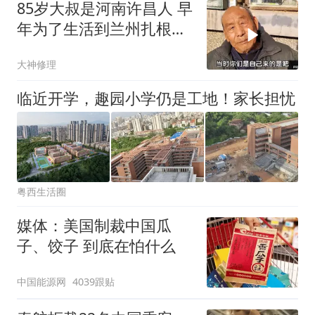
85岁大叔是河南许昌人 早
年为了生活到兰州扎根一
辈子
大神修理
临近开学，趣园小学仍是工地！家长担忧
粤西生活圈
媒体：美国制裁中国瓜
子、饺子 到底在怕什么
中国能源网
4039跟贴