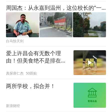
周国杰：从永嘉到温州，这位校长的“一棵树”里藏着教育的定力
白马惊天剑
爱上许昌会有无数个理
由！但美食绝不是排在第
一！还有
真探唐仁杰
50跟贴
两所学校，拟合并！
新浪财经