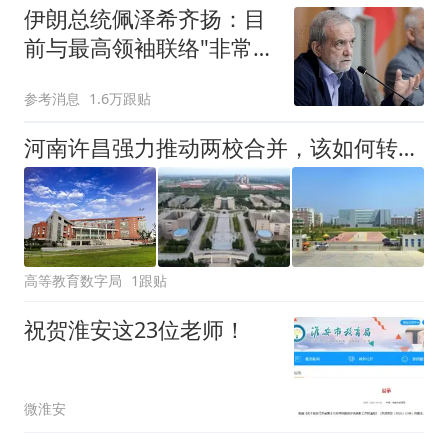
伊朗总统佩泽希齐扬：目
前与最高领袖联络"非常困
难"
参考消息
1.6万跟贴
河南许昌强力推动两校合并，该如何转型升级为职业本科？
高等教育数字局
1跟贴
祝贺淮安这23位老师！
微淮安