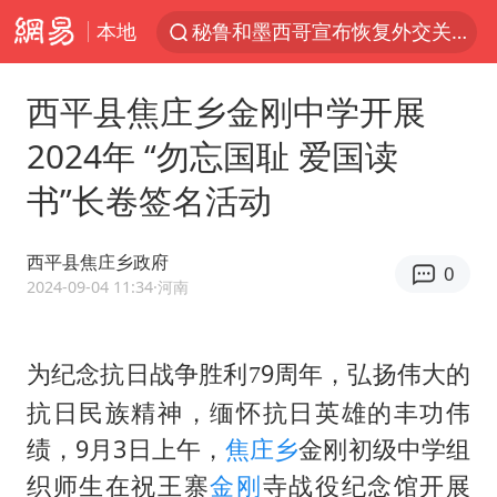
本地
秘鲁和墨西哥宣布恢复外交关系
沙特土耳其巴基斯坦签署共同防务协议
西平县焦庄乡金刚中学开展
“电影+”如何激发千亿级消费新活力？
2024年 “勿忘国耻 爱国读
泉州市委书记张毅恭被查
书”长卷签名活动
台风白海豚已进入24小时警戒线
全球首个长时储能一体化产业园量产
西平县焦庄乡政府
0
U17国足点球大战淘汰河床晋级决赛
2024-09-04 11:34
·河南
四川宜宾市高县4.9级地震致1人死亡
上海：台风白海豚或将带来龙卷风
9周年，弘扬伟大的
为纪念抗日战争胜利
7
抗日民族精神，缅怀抗日英雄的丰功伟
名创优品回应女子吐槽内裤质量差
绩，9月3日上午，
焦庄乡
金刚初级中学组
中巨芯：上半年归母净利润1405.77万元
织师生在祝王寨
金刚
寺战役纪念馆开展