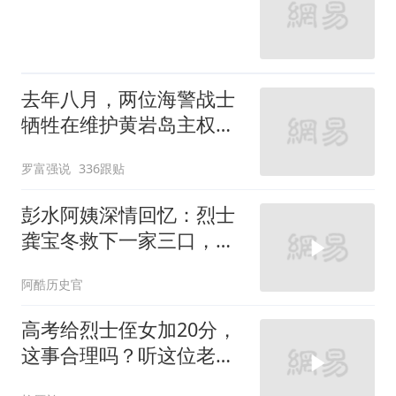
去年八月，两位海警战士
牺牲在维护黄岩岛主权的
行动中
罗富强说
336跟贴
彭水阿姨深情回忆：烈士
龚宝冬救下一家三口，岁
月如歌缅怀英雄
阿酷历史官
高考给烈士侄女加20分，
这事合理吗？听这位老师
说完，我沉默了