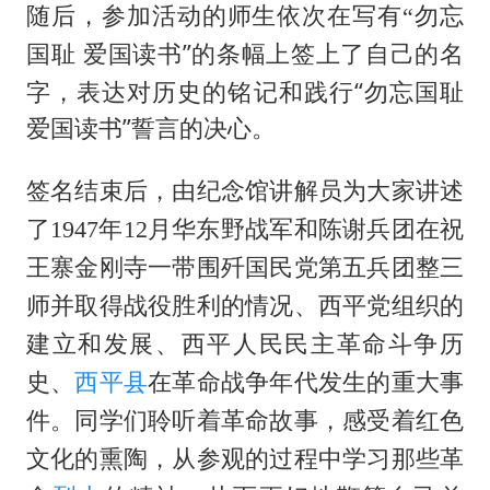
随后，参加活动的师生依次在写有
“勿忘
”的条幅上签上了自己的名
国耻
爱国读书
字，表达对历史的铭记和践行“勿忘国耻
”誓言的决心。
爱国读书
签名结束后，由纪念馆讲解员为大家讲述
了
1947年12月华东野战军和陈谢兵团在祝
王寨金刚寺一带围歼国民党第五兵团整三
师并取得战役胜利的情况、西平党组织的
建立和发展、西平人民民主革命斗争历
史、
西平县
在革命战争年代发生的重大事
件。同学们聆听着革命故事，感受着红色
文化的熏陶，从参观的过程中学习那些革