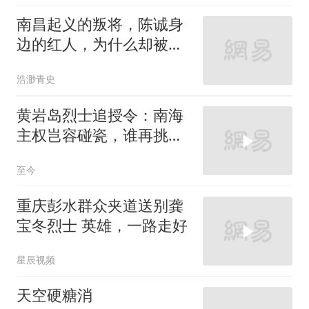
南昌起义的叛将，陈诚身
边的红人，为什么却被追
认为革命烈士？
浩渺青史
黄岩岛烈士追授令：南海
主权岂容碰瓷，谁再挑衅
就须付出血的代价
至今
重庆彭水群众夹道送别龚
宝冬烈士 英雄，一路走好
星辰视频
天空硬糖消