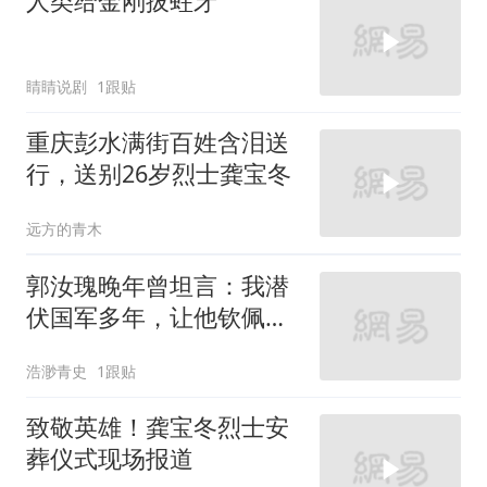
人类给金刚拔蛀牙
睛睛说剧
1跟贴
重庆彭水满街百姓含泪送
行，送别26岁烈士龚宝冬
远方的青木
郭汝瑰晚年曾坦言：我潜
伏国军多年，让他钦佩的
国军将领只有两人
浩渺青史
1跟贴
致敬英雄！龚宝冬烈士安
葬仪式现场报道