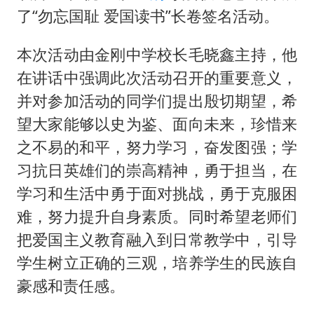
中国女篮70-67险胜尼日利亚女篮
了“勿忘国耻 爱国读书”长卷签名活动。
美股存储板块集体大跌
本次活动由金刚中学校长毛晓鑫主持，他
秋天的第一杯奶茶到底有多火
在讲话中强调此次活动召开的重要意义，
国防部：中国军队坚决反制任何闹海挑衅图谋
并对参加活动的同学们提出殷切期望，希
日本试射“战斧”导弹，国防部回应
望大家能够以史为鉴、面向未来，珍惜来
胡彦斌韩磊 谁帮谁
之不易的和平，努力学习，奋发图强；学
胡彦斌获《歌手2026》歌王
习抗日英雄们的崇高精神，勇于担当，在
38岁演员求职万岁山NPC成功
学习和生活中勇于面对挑战，勇于克服困
难，努力提升自身素质。同时希望老师们
夯实基础开新局
把爱国主义教育融入到日常教学中，引导
学生树立正确的三观，培养学生的民族自
豪感和责任感。