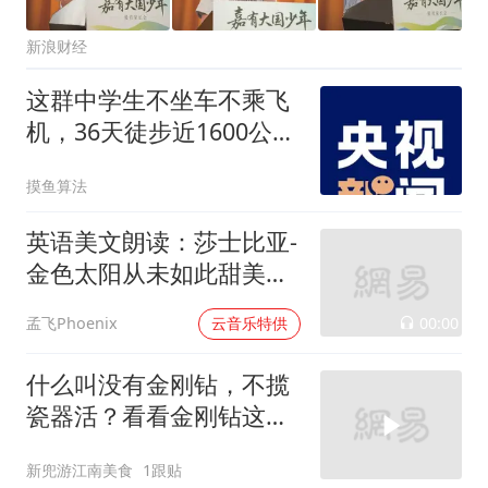
新浪财经
这群中学生不坐车不乘飞
机，36天徒步近1600公里
去兰州
摸鱼算法
英语美文朗读：莎士比亚-
金色太阳从未如此甜美吻
过
00:00
孟飞Phoenix
云音乐特供
什么叫没有金刚钻，不揽
瓷器活？看看金刚钻这恐
怖的锋利程度吧！
新兜游江南美食
1跟贴