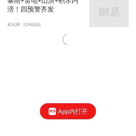
覆盖
黄河新闻网吕梁
两老人采药失联，迷信忌
讳多次错过搜救队伍
三湘都市报
遇可疑男子 出租车司机报
警 警方拦截20万涉诈资金
北青网-北京青年报
App内打开
地铁14号线早高峰一列车
故障，最新通报