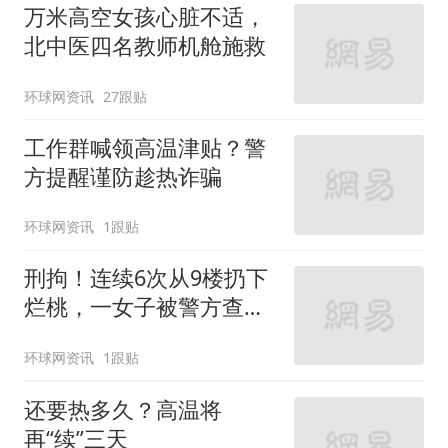
再“续”三天
新京报
73跟贴
6次从9楼扔水果，通州一女子因涉嫌高空
抛物罪被刑拘
澎湃新闻
82跟贴
无遥控无延迟，机器人乒乓大战来了
北青网-北京青年报
暑期北京多家博物馆延时开放，这份逛展
指南请收好