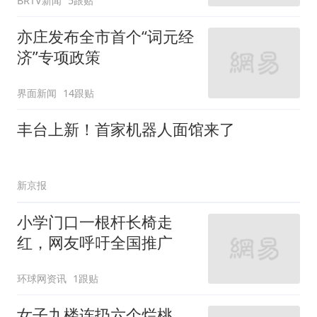
女子九楼连扔六个烂桃，
高空抛物被警方刑拘
北疆新闻
索要求职者孕检证明，一
企业被罚 2.2 万元
大风新闻
今明两天闷热持续 最高气
温可达36℃
北青网-北京青年报
18跟贴
泛舟赏云霞，多家公园延