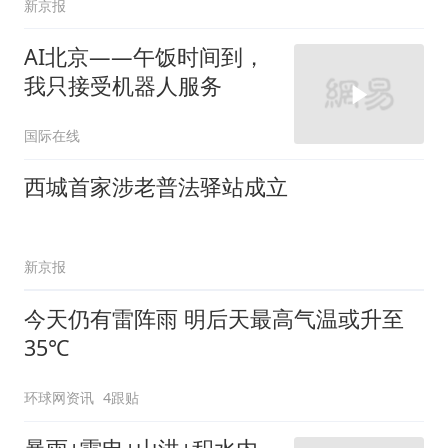
暴雨+雷电+山洪+积水内
涝！四预警齐发
和讯网
3246跟贴
机器人在真实场景的学习
适应能力显著提升 北京具
身智能迈入全身协同新范
首都之窗
式
明城墙遗址公园紫玉兰盛
夏绽放
北青网-北京青年报
4跟贴
北京市实现十五年制特殊教育学校各区全