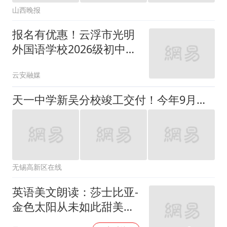
过
00:00
孟飞Phoenix
云音乐特供
上海书展魔法象福利活动
指南！直播绝版清仓
魔法象童书馆
毕业典礼上的惊艳旗袍毕
业典礼，又是一年毕业
季！
孤独熏烟了全心
大学生不要再玩月薪3000
的梗了
老王日常犯傻