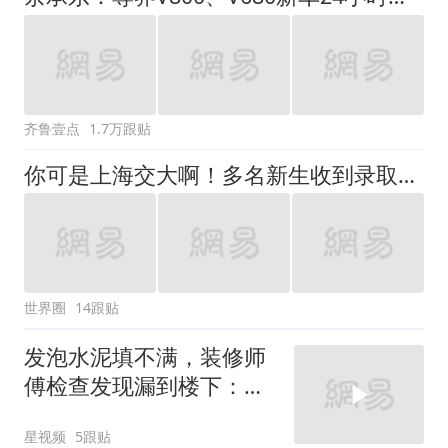
风口未延伸到外墙
星视频
5跟贴
空调24小时开着反而更省
电？电力部门回应
第一财经资讯
482跟贴
WTT横滨冠军赛：国乒男
单无缘八强
新华社
1跟贴
费大厨"全国小炒肉大
王"称号被指凭视频评出
官方回应
中国新闻周刊
2751跟贴