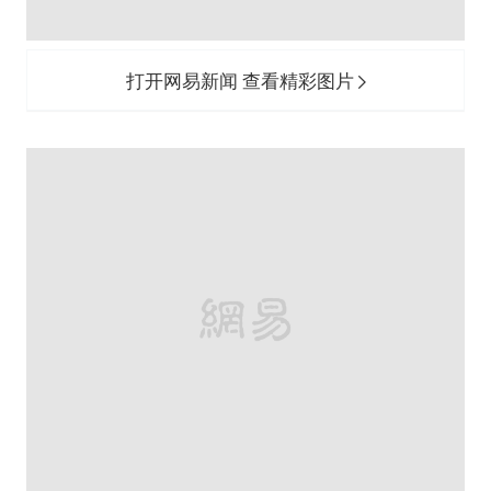
打开网易新闻 查看精彩图片
随后，家长赠送毕业礼物，亲子之间深情
拥抱，温馨又浪漫。孩子们纷纷表示，既
要感谢老师的教诲之恩，也要感谢父母的
养育之恩。
到了分别的时刻，学校全体教师列队欢送
六年级学生，挥动不止的手，眼中饱含的
泪水，一声声再见，一句句嘱托，诉不尽
那绵长的情谊。