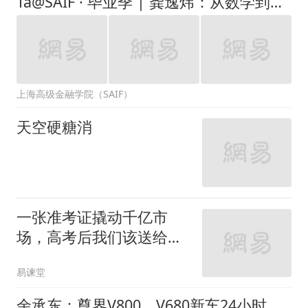
余承东：尊界V800、V680新车24小时大定突破3500台
齐鲁壹点
1.7万跟贴
你可是上海交大啊！多名新生收到录取通知书，好像从废品站捡的！
世界圈
14跟贴
发泡水泥填不满，装修师
傅检查发现漏到楼下：出