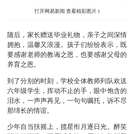
少年自当扶摇上，揽星衔月逐日光。醉笑
陪公三万场，不用诉离觞。愿你们胸怀里
容纳更多崭新的昼夜，保持热爱，奔赴下
一场山海。祝孩子们毕业快乐！
责任编辑：张超_hn212
打开网易新闻体验更佳
目前还没有跟贴，欢迎您发表观点