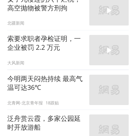
时开放游船
北青网-北京青年报
今夏第8个高温日达成，
明日立秋、高温不减
新京报
330跟贴
两区发布雷电蓝色预警！
雷雨天气出没
BRTV新闻
4跟贴
“毛毛虫”进入暴食期，小
鸟不爱吃，小蜂迎战