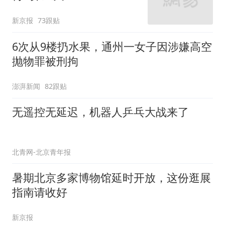
新京报
北京警方已刑拘10人 网络有偿“代抢”别信
环球网资讯
全市山洪灾害风险蓝色预
警发布
北青网-北京青年报
6跟贴
已剿灭5.7万株“大号蒲公
英”
大风新闻
123跟贴