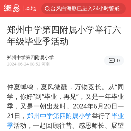
本地
台风白海豚已进入24小时警戒线
秋天的第一杯奶茶怎么选
郑州中学第四附属小学举行六
上海：台风白海豚或将带来龙卷风
年级毕业季活动
四川宜宾高县4.9级地震致1死
中国女篮70-67险胜尼日利亚女篮
郑州中学第四附属小学
0
中巨芯：上半年归母净利润1405.77万元
2024-06-24 08:52
·河南
38岁演员求职万岁山NPC成功
仲夏蝉鸣，夏风微醺，万物竞长。从“同
胜宏科技：股票交易异常波动
学，你好”到“毕业，再见”，又是一年毕业
国乒男单横滨冠军赛全军覆没
季，又是一朝出发时。2024年6月20日—
胡彦斌获《歌手2026》歌王
21日，
郑州中学第四附属小学
举行了
毕业
U17国足三连胜晋级明日之星半决赛
季
活动，一起回顾往昔、感恩师长、展望