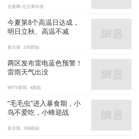
新京报
188跟贴
万米高空女孩心脏不适，
北中医四名教师机舱施救
环球网资讯
27跟贴
工作群喊领高温津贴？警
方提醒谨防趁热诈骗
环球网资讯
1跟贴
刑拘！连续6次从9楼扔下
烂桃，一女子被警方查
获！
环球网资讯
1跟贴
还要热多久？高温将