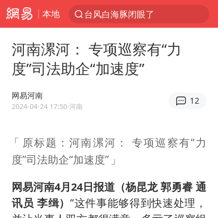
本地
台风白海豚闭眼了
“China Cool”火了，老外爱上中国避暑游
河南漯河： 专项巡察有“力
香港宏福苑火灾或由烟头引起
度”司法助企“加速度”
浙江台州《告全体市民书》
以媒：穆杰塔巴被紧急送医情况危急
网易河南
12
多所高校取消艺考
2024-04-24 17:50
·河南
泰国初中生饮弹自尽前开了26枪
原标题：河南漯河： 专项巡察有“力
网约车司机充电时猝死保险拒赔
度”司法助企“加速度”
陕西柞水泥石流已致2死 仍有1人失联
店主称换“青海拉面”招牌后生意更好
网易河南4月24日报道（杨昆龙 郭勇睿 通
22岁女生独闯南太行失联12天
讯员 李缉）
“这件事能够得到快速处理，