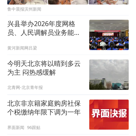
鲁中晨报滨州新闻
兴县举办2026年度网格
员、人民调解员业务能力
提升培训班
黄河新闻网吕梁
今明天北京将以晴到多云
为主 闷热感缓解
北青网-北京青年报
北京非京籍家庭购房社保
个税缴纳年限下调为一年
界面新闻
96跟贴