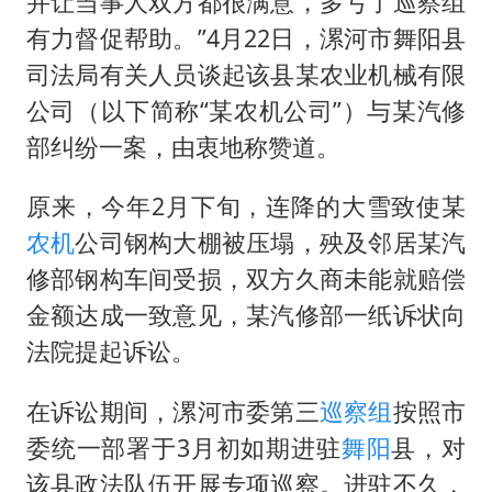
并让当事人双方都很满意，多亏了巡察组
今年第二强台风将带来多大影响
有力督促帮助。”4月22日，漯河市舞阳县
张本智和：零封向鹏不意外
司法局有关人员谈起该县某农业机械有限
微信新功能：你可以“撤回”你的撤回
公司（以下简称“某农机公司”）与某汽修
上半年国内居民出游人次34.63亿
部纠纷一案，由衷地称赞道。
浙江最强风雨时段已锁定
原来，今年2月下旬，连降的大雪致使某
万岁山接盘烂尾恒大文旅城
农机
公司钢构大棚被压塌，殃及邻居某汽
老人被城管撞倒后离世亲属质疑记录仪
修部钢构车间受损，双方久商未能就赔偿
习近平心系体育强国建设
金额达成一致意见，某汽修部一纸诉状向
法院提起诉讼。
在诉讼期间，漯河市委第三
巡察组
按照市
委统一部署于3月初如期进驻
舞阳
县，对
该县政法队伍开展专项巡察。进驻不久，