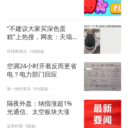
“不建议大家买深色蛋
糕”上热搜，网友：天塌
了！
环球网资讯
108跟贴
空调24小时开着反而更省
电？电力部门回应
第一财经资讯
954跟贴
隔夜外盘：纳指涨超1%
光通信、太空板块大涨
证券时报
5跟贴