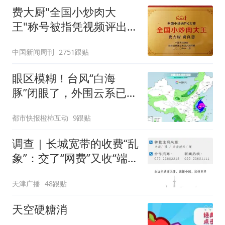
费大厨"全国小炒肉大
王"称号被指凭视频评出
官方回应
中国新闻周刊
2751跟贴
眼区模糊！台风“白海
豚”闭眼了，外围云系已经
触及浙江，浙江、上海等
都市快报橙柿互动
9跟贴
地位于台风危险半圆
调查 | 长城宽带的收费“乱
象”：交了“网费”又收“端口
费”，退费没着落，使用期
天津广播
48跟贴
可延长到2037年
天空硬糖消