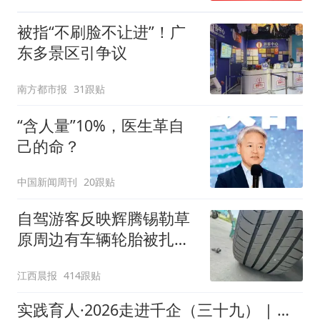
被指“不刷脸不让进”！广
东多景区引争议
南方都市报
31跟贴
“含人量”10%，医生革自
己的命？
中国新闻周刊
20跟贴
自驾游客反映辉腾锡勒草
原周边有车辆轮胎被扎，
修理店铺换胎价格高达千
江西晨报
414跟贴
元，官方发布情况通报
实践育人·2026走进千企（三十九） | 长空展翼赋能乡野发展，财经智算解锁惠农良方[翼本万利队（4）]