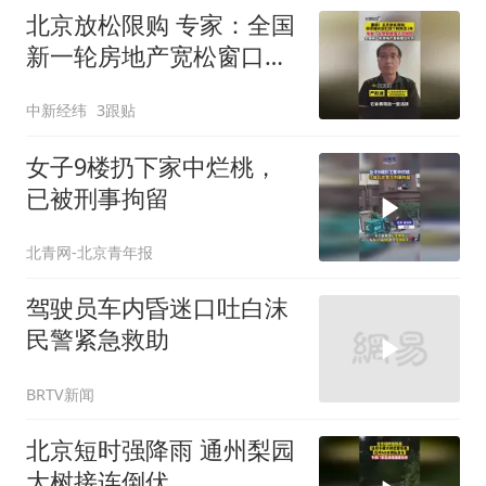
北京放松限购 专家：全国
新一轮房地产宽松窗口打
开
中新经纬
3跟贴
女子9楼扔下家中烂桃，
已被刑事拘留
北青网-北京青年报
驾驶员车内昏迷口吐白沫
民警紧急救助
BRTV新闻
北京短时强降雨 通州梨园
大树接连倒伏