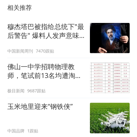
相关推荐
穆杰塔巴被指给总统下"最
后警告" 爆料人发声意味
深长
中国新闻周刊
7470跟贴
佛山一中学招聘物理教
师，笔试前13名均遭淘
汰？教育局：已叫停招
极目新闻
9687跟贴
聘，成立调查组全面核查
玉米地里迎来“钢铁侠”
中国品牌
1跟贴