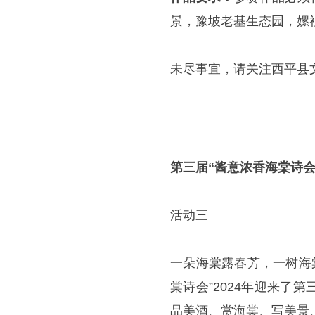
景，豫坡老基生态园，嫘
未尽事宜，请关注西平县
第三届“酱意浓香海棠诗会
活动三
一朵海棠露春芳，一树海
棠诗会”2024年迎来
品美酒、赏海棠、写美景