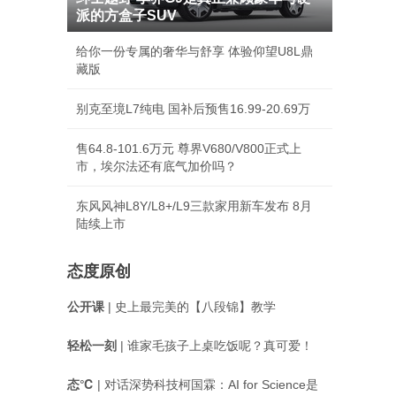
派的方盒子SUV
给你一份专属的奢华与舒享 体验仰望U8L鼎
藏版
别克至境L7纯电 国补后预售16.99-20.69万
售64.8-101.6万元 尊界V680/V800正式上
市，埃尔法还有底气加价吗？
东风风神L8Y/L8+/L9三款家用新车发布 8月
陆续上市
态度原创
公开课
| 史上最完美的【八段锦】教学
轻松一刻
| 谁家毛孩子上桌吃饭呢？真可爱！
态℃
| 对话深势科技柯国霖：AI for Science是