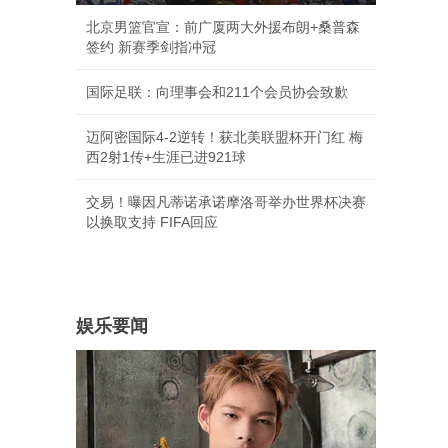
北京男篮官宣：前广厦两大外援布朗+桑普森
签约 新赛季剑指冲冠
国际足联：向理事会和211个会员协会致歉
迈阿密国际4-2逆转！获北美联盟杯开门红 梅
西2射1传+生涯已进921球
交易！曝因凡蒂诺承诺摩洛哥举办世界杯决赛
以换取支持 FIFA回应
娱乐要闻