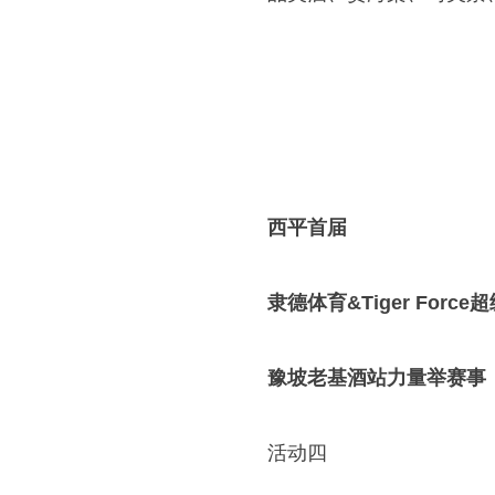
西平首届
隶德体育&Tiger Force
豫坡老基酒站力量举赛事
活动四