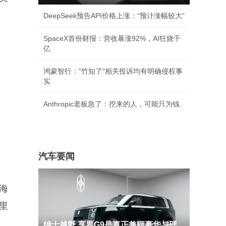
DeepSeek预告API价格上涨：“预计涨幅较大”
SpaceX首份财报：营收暴涨92%，AI狂烧千
亿
鸿蒙智行："竹知了"相关投诉均有明确侵权事
实
Anthropic老板急了：挖来的人，可能只为钱
汽车要闻
海
里
绅士越野 享界G9是真正兼顾豪华与硬