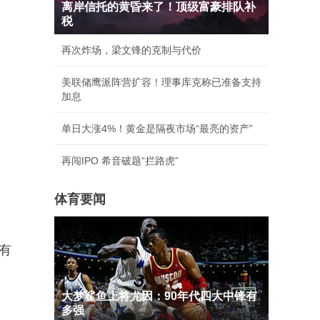
离岸信托的黄昏来了！顶级富豪排队补
税
再次炸场，梁文锋的克制与代价
美联储鹰派阵营扩容！理事库克称已准备支持
加息
单日大涨4%！黄金是隔夜市场“最亮的资产”
再闯IPO 希音破题“拦路虎”
体育要闻
有
大梦鲨鱼上将尤因：90年代四大中锋有
多强