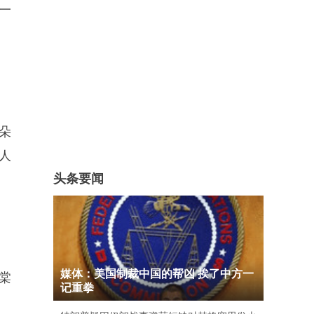
一
朵
人
头条要闻
媒体：美国制裁中国的帮凶 挨了中方一
棠
记重拳