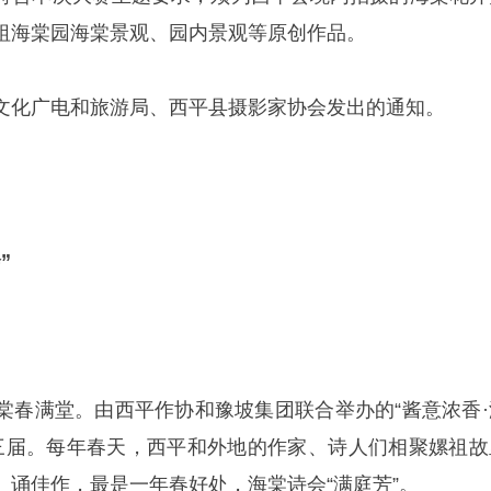
祖海棠园海棠景观、园内景观等原创作品。
文化广电和旅游局、西平县摄影家协会发出的通知。
”
棠春满堂。由西平作协和豫坡集团联合举办的“酱意浓香·
了第三届。每年春天，西平和外地的作家、诗人们相聚嫘祖故
、诵佳作，最是一年春好处，海棠诗会“满庭芳”。