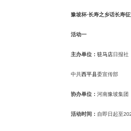
豫坡杯·长寿之乡话长寿
活动一
主办单位：
驻马店
日报社
中共
西平县
委宣传部
协办单位：
河南豫坡集团
活动时间：
自即日起至202