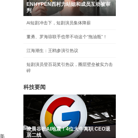
ENHYPEN西村力站姐和成员互动被审
判
AI短剧冲击下，短剧演员集体降薪
董勇、罗海琼联手也带不动这个“拖油瓶”！
江海潮生：王鸥参演引热议
短剧演员登百花奖引热议，圈层壁垒被实力击
碎
科技要闻
凌晨谷歌AI地震！4位大牛离职 CEO退
居二线
美