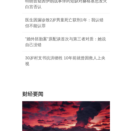
特朗普疑因伊朗战事弹药短缺对赫格塞思发火
白宫否认
医生因漏诊致2岁男童死亡获刑1年：我认错
但不能认罪
"婚外胚胎案"原配谈首次与第三者对质：她说
自己没错
30岁村支书抗洪牺牲 10年前就曾因救人上央
视
财经要闻