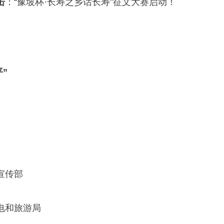
击
：“豫坡杯·长寿之乡话长寿”征文大赛启动！
”
宣传部
电和旅游局