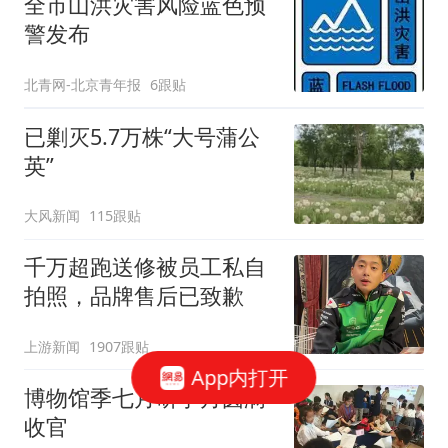
全市山洪灾害风险蓝色预
警发布
北青网-北京青年报
6跟贴
已剿灭5.7万株“大号蒲公
英”
大风新闻
115跟贴
千万超跑送修被员工私自
拍照，品牌售后已致歉
上游新闻
1907跟贴
App内打开
博物馆季七月研学月圆满
收官