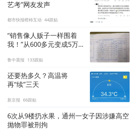
艺考”网友发声
都市快报橙柿互动
44跟贴
“销售像人贩子一样围着
我！”从600多元变成5万
元，57岁保洁阿姨做医美
鲁中晨报
133跟贴
后眼睛肿到流泪、视物模
糊
还要热多久？高温将
再“续”三天
新京报
66跟贴
6次从9楼扔水果，通州一女子因涉嫌高空
抛物罪被刑拘