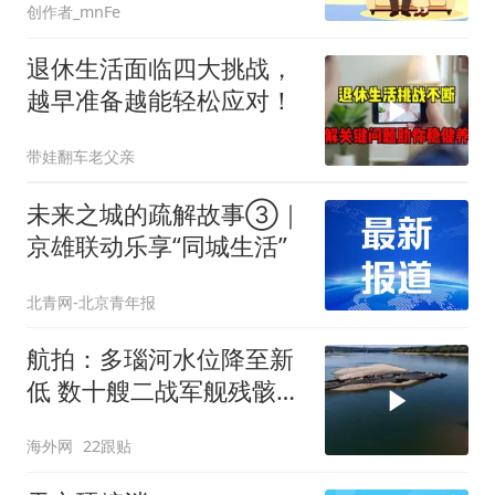
创作者_mnFe
退休生活面临四大挑战，
越早准备越能轻松应对！
带娃翻车老父亲
未来之城的疏解故事③｜
京雄联动乐享“同城生活”
北青网-北京青年报
航拍：多瑙河水位降至新
低 数十艘二战军舰残骸露
出水面锈迹斑斑
海外网
22跟贴