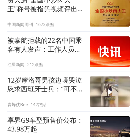
王"称号被指凭视频评出
官方回应
中国新闻周刊
1673跟贴
被泰航拒载的22名中国乘
客有人发声：工作人员承
诺免费改签，最后却自费
红星新闻
212跟贴
买机票回国
12岁摩洛哥男孩边境哭泣
恳求西班牙士兵：“可不可
以不要把我遣返回国”
青蜂侠Bee
142跟贴
享界G9车型预售价公布：
43.98万起