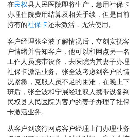
汕头市政府被约谈
在
民权
县人民医院即将生产，急用社保卡
陕西柞水遭遇暴雨五千余户群众转移
办理住院费用结算及相关手续，但是目前
蜜雪冰城员工抽烟收银 门店现已停业
持有的
社保卡
还未激活，无法使用。
嘲讽周星驰无儿女没朋友 李修贤道歉
客户经理张全波了解情况后，立刻安抚客
坚持党全面领导和党中央集中统一领导
户情绪并告知客户，他可以和网点另一名
工作人员携带设备，去医院为其妻子办理
社保卡激活业务。张全波考虑到客户的情
况紧急，克服人员不足的困难，在晚上下
班后，张全波和宁展经理双人携带设备到
民权县人民医院为客户的妻子办理了社保
卡激活业务。
从客户到该行网点客户经理上门办理业务