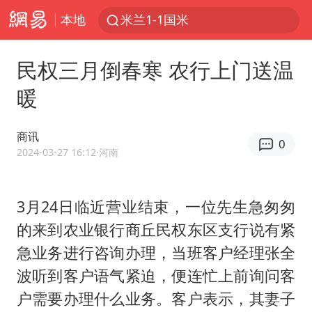
本地
米兰1-1国米
台风白海豚或在华东沿海登陆
民权三月倒春寒 农行上门送温
逃犯看演唱会 刚出地铁就被逮住
暖
因凡蒂诺首次公开道歉
41岁女子为鼓励女儿考上985研究生
商讯
0
《Monica》填词人黎彼得去世
2024-03-27 16:12
·河南
人贩子“梅姨”真实姓名曝光
3月24日临近营业结束，一位先生急匆匆
普京宣布多项人事调整
的来到农业银行商丘民权东区支行说有紧
“银行午休1.5小时”留个窗口行不行
急业务进行咨询办理，当班客户经理张全
谷歌首席科学家Jeff Dean离职创业
波听到客户语气紧迫，便连忙上前询问客
22岁女生南太行山失联已超十天
户需要办理什么业务。客户表示，其妻子