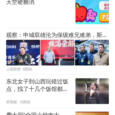
天空硬糖消
观察：申城双雄沦为保级难兄难弟，斯卢茨基下课会给穆斯卡特带来一些警示吗？
上观新闻
8跟贴
东北女子到山西玩错过饭
点，找了十几个饭馆都没
开门：午休到几点
星视频
10跟贴
费大厨"全国小炒肉大