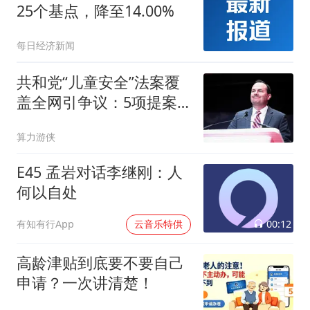
25个基点，降至14.00%
每日经济新闻
共和党“儿童安全”法案覆
盖全网引争议：5项提案1
项被批基督教民族主义噩
算力游侠
梦
E45 孟岩对话李继刚：人
何以自处
00:12
有知有行App
云音乐特供
高龄津贴到底要不要自己
申请？一次讲清楚！