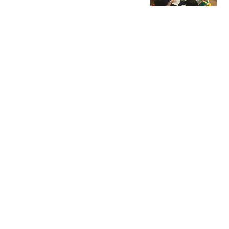
环球网资讯
今天仍有雷阵雨 明后天最
高气温或升至35℃
北青网-北京青年报
未来可直达，通州站将直通天津滨海新区
新京报
AI北京——午饭时间到，
我只接受机器人服务
国际在线
热搜