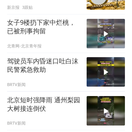
新京报
3跟贴
女子9楼扔下家中烂桃，
已被刑事拘留
北青网-北京青年报
驾驶员车内昏迷口吐白沫
民警紧急救助
BRTV新闻
北京短时强降雨 通州梨园
大树接连倒伏
BRTV新闻