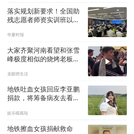
落实规划新要求！全国助
残志愿者师资实训班以专
业赋能，夯实骨干人才队
华夏时报
伍根基
大家齐聚河南看望和张雪
峰极度相似的烧烤老板，
有人直接哭了
龙眼唠生活
地铁吐血女孩回应李亚鹏
捐款，将筹备病友去看
海，她身体已濒临崩溃
娱乐呱呱哒
地铁擦血女孩捐献救命