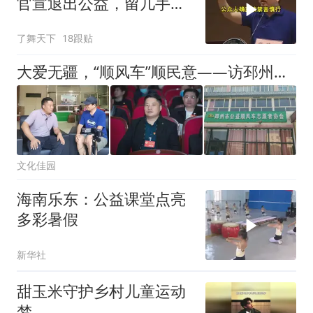
官宣退出公益，留几手一
语成谶
了舞天下
18跟贴
大爱无疆，“顺风车”顺民意——访邳州顺风车协会创始人王振辉 | 顾遵亚
文化佳园
海南乐东：公益课堂点亮
多彩暑假
新华社
甜玉米守护乡村儿童运动
梦