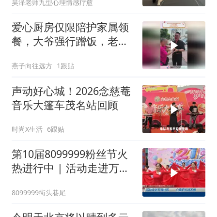
昊泽老师九型心理情感疗愈
来免费参加
爱心厨房仅限陪护家属领
餐，大爷强行蹭饭，老板
无奈给钱打发
燕子向往远方
1跟贴
声动好心城！2026念慈菴
音乐大篷车茂名站回顾
时尚X生活
6跟贴
第10届8099999粉丝节火
热进行中 | 活动走进万青
社区 心意好礼送不停
8099999街头巷尾