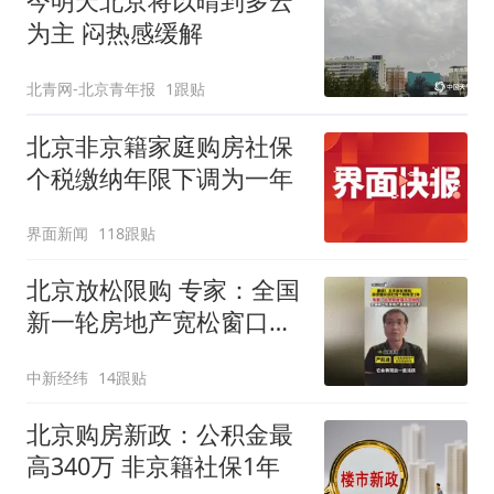
今明天北京将以晴到多云
为主 闷热感缓解
北青网-北京青年报
1跟贴
北京非京籍家庭购房社保
个税缴纳年限下调为一年
界面新闻
118跟贴
北京放松限购 专家：全国
新一轮房地产宽松窗口打
开
中新经纬
14跟贴
北京购房新政：公积金最
高340万 非京籍社保1年