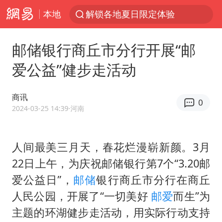
本地
解锁各地夏日限定体验
男童模仿奥特曼从高处跳下致骨折
邮储银行商丘市分行开展“邮
富婆带资进组给自己硬加60多场吻戏
爱公益”健步走活动
黄金创今年来最大单周涨幅
名创优品一次性内裤 颜面尽失
商讯
0
视频丨中国东方电气集团原党组副书记、董事宋致远被查
2024-03-25 14:39
·河南
金饰克价一夜涨回1300元
人间最美三月天，春花烂漫崭新颜。3月
梁家辉：到内地拍戏不是北上是回归
22日上午，为庆祝邮储银行第7个“3.20邮
白海豚将正面袭击贯穿浙江
爱公益日”，
邮储
银行商丘市分行在商丘
酒店回应车内过夜被收150元
人民公园，开展了“一切美好
邮爱
而生”为
牛津大学一纸声明甩不了锅
主题的环湖健步走活动，用实际行动支持