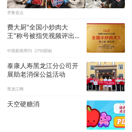
齐鲁壹点
费大厨"全国小炒肉大
王"称号被指凭视频评出
官方回应
中国新闻周刊
2750跟贴
泰康人寿黑龙江分公司开
展助老消保公益活动
黑龙江网
天空硬糖消