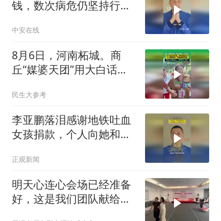
钱，数次病危仍坚持行
善，李亚鹏自掏腰包温柔
中安在线
守护心愿（陈邦银 陈昌盛
实习生何璐璐）投稿邮
8月6日，河南柘城。商
箱：3882124142
丘“媒婆天团”用大白话
算“彩礼账”28个资深公益
民生大参考
红娘
李亚鹏落泪感谢地铁吐血
女孩捐款，个人向她和病
友之家各捐赠99999元
正观新闻
明天心连心会场已经准备
好，这是我们团队献给社
会的公益活动，欢迎大家