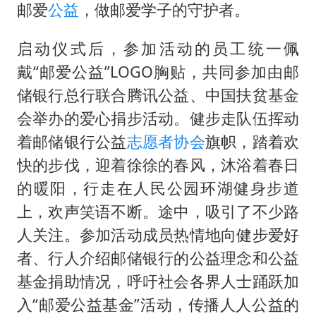
网传《披荆斩棘2026》名单
邮爱
公益
，做邮爱学子的守护者。
女主硬加吻戏短剧已下架
启动仪式后，参加活动的员工统一佩
“六爷”挂一颗出场
戴“邮爱公益”LOGO胸贴，共同参加由邮
香港宏福苑火灾或由烟头引起
储银行总行联合腾讯公益、中国扶贫基金
浙江台州《告全体市民书》
会举办的爱心捐步活动。健步走队伍挥动
《给阿嬷的情书》售后来了
着邮储银行公益
志愿者协会
旗帜，踏着欢
人民的健康、体质、幸福一脉相承
快的步伐，迎着徐徐的春风，沐浴着春日
的暖阳，行走在人民公园环湖健身步道
上，欢声笑语不断。途中，吸引了不少路
人关注。参加活动成员热情地向健步爱好
者、行人介绍邮储银行的公益理念和公益
基金捐助情况，呼吁社会各界人士踊跃加
入“邮爱公益基金”活动，传播人人公益的