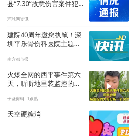
县“7.30”故意伤害案件犯
罪嫌疑人夏某钢被抓获
环球网资讯
建院40周年邀您执笔！深
圳平乐骨伤科医院主题征
文活动启动
南方都市报
火爆全网的西平事件第六
天，听听地里装监控的大
哥怎么说的
子圣剪辑
1跟贴
天空硬糖消