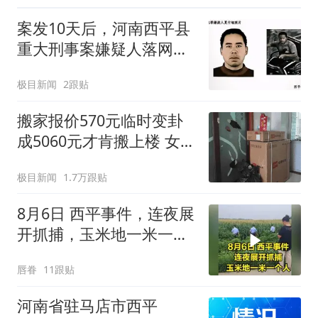
案发10天后，河南西平县
重大刑事案嫌疑人落网，
在距离西平十几公里外的
极目新闻
2跟贴
一片玉米地里被抓
搬家报价570元临时变卦
成5060元才肯搬上楼 女子
傻眼
极目新闻
1.7万跟贴
8月6日 西平事件，连夜展
开抓捕，玉米地一米一个
人
唇眷
11跟贴
河南省驻马店市西平