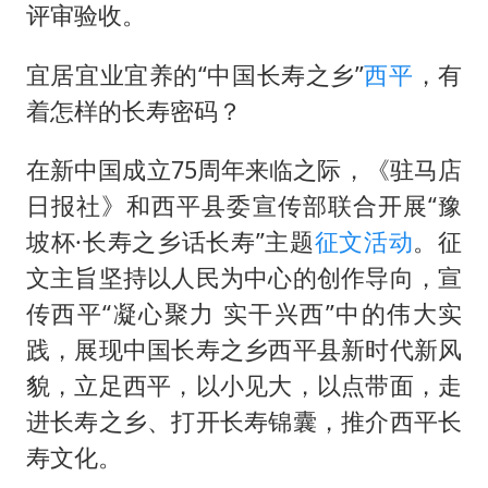
新疆景区自驾服务费改为按车收费
评审验收。
网传《披荆斩棘2026》名单
宜居宜业宜养的“中国长寿之乡”
西平
，有
女主硬加吻戏短剧已下架
着怎样的长寿密码？
浙江台州《告全体市民书》
香港宏福苑火灾或由烟头引起
在新中国成立75周年来临之际，《驻马店
日报社》和西平县委宣传部联合开展“豫
西贝创始人贾国龙押注鲜羊赛道
坡杯·长寿之乡话长寿”主题
征文活动
。征
人民的健康、体质、幸福一脉相承
文主旨坚持以人民为中心的创作导向，宣
传西平“凝心聚力 实干兴西”中的伟大实
践，展现中国长寿之乡西平县新时代新风
貌，立足西平，以小见大，以点带面，走
进长寿之乡、打开长寿锦囊，推介西平长
寿文化。