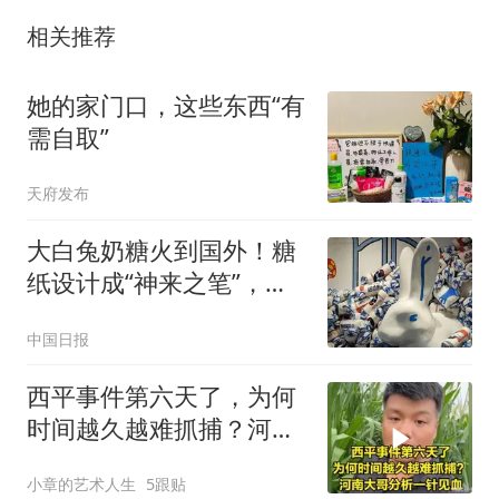
相关推荐
她的家门口，这些东西“有
需自取”
天府发布
大白兔奶糖火到国外！糖
纸设计成“神来之笔”，网
友：始于味道，忠于包装
中国日报
西平事件第六天了，为何
时间越久越难抓捕？河南
大哥分析一针见血
小章的艺术人生
5跟贴