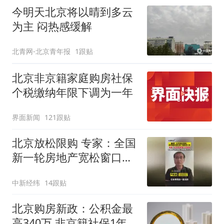
今明天北京将以晴到多云
为主 闷热感缓解
北青网-北京青年报
1跟贴
北京非京籍家庭购房社保
个税缴纳年限下调为一年
界面新闻
121跟贴
北京放松限购 专家：全国
新一轮房地产宽松窗口打
开
中新经纬
14跟贴
北京购房新政：公积金最
高340万 非京籍社保1年