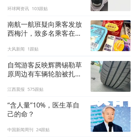
了！
环球网资讯
103跟贴
南航一航班疑向乘客发放
西梅汁，致多名乘客在飞
行途中排队上厕所！乘
大风新闻
1跟贴
客：机上100多人只有2个
厕所；客服回应：并非每
自驾游客反映辉腾锡勒草
架飞机都会发放西梅汁
原周边有车辆轮胎被扎，
修理店铺换胎价格高达千
江西晨报
575跟贴
元，官方发布情况通报
“含人量”10%，医生革自
己的命？
中国新闻周刊
24跟贴