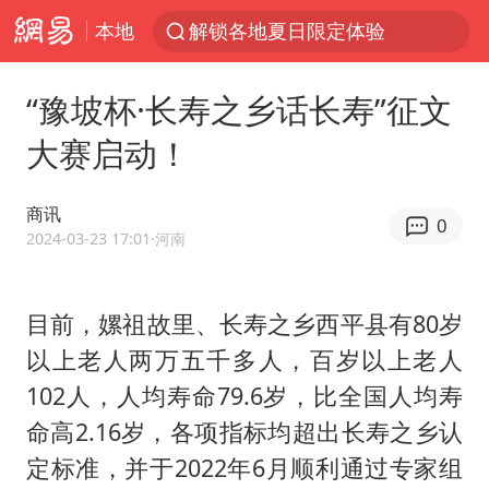
本地
解锁各地夏日限定体验
西湖突现狂风暴雨 游客瞬间被浇透
“豫坡杯·长寿之乡话长寿”征文
河南重大刑事案嫌疑人落网
大赛启动！
富婆带资进组给自己硬加60多场吻戏
黄金创今年来最大单周涨幅
商讯
0
视频丨中国东方电气集团原党组副书记、董事宋致远被查
2024-03-23 17:01
·河南
金饰克价一夜涨回1300元
目前，嫘祖故里、长寿之乡西平县有80岁
白海豚将正面袭击贯穿浙江
以上老人两万五千多人，百岁以上老人
梁家辉：到内地拍戏不是北上是回归
102人，人均寿命79.6岁，比全国人均寿
酒店回应车内过夜被收150元
命高2.16岁，各项指标均超出长寿之乡认
牛津大学一纸声明甩不了锅
定标准，并于2022年6月顺利通过专家组