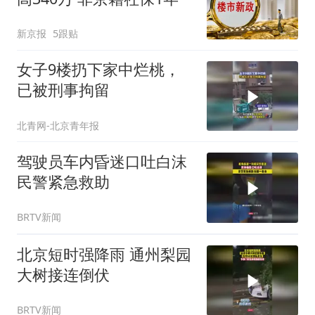
新京报
5跟贴
女子9楼扔下家中烂桃，
已被刑事拘留
北青网-北京青年报
驾驶员车内昏迷口吐白沫
民警紧急救助
BRTV新闻
北京短时强降雨 通州梨园
大树接连倒伏
BRTV新闻