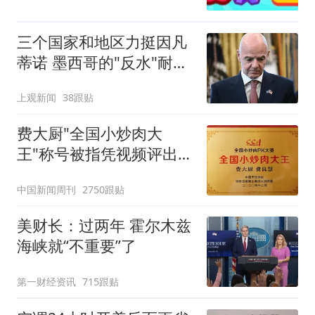
三个国家和地区力挺因凡
蒂诺 墨西哥的"反水"耐人
寻味
上观新闻
38跟贴
费大厨"全国小炒肉大
王"称号被指凭视频评出
官方回应
中国新闻周刊
2750跟贴
美财长：过两年 霍尔木兹
海峡就“不重要”了
第一财经资讯
715跟贴