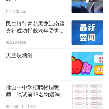
广州交通电台
民生银行青岛黑龙江南路
支行成功拦截老年受害人
虚假投资诈骗
青岛财经频道
天空硬糖消
佛山一中学招聘物理教
师，笔试前13名均遭淘
汰？教育局：已叫停招
极目新闻
3448跟贴
聘，成立调查组全面核查