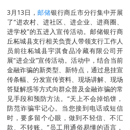
广东雷州通报特教老师招聘违规事件
国防部：坚决反制任何闹海挑衅图谋
3月13日，
邮储
银行商丘市分行集中开展
了“进农村、进社区、进企业、进商圈、
宇树科技中一签需缴款7.54万元
进学校”的五进入宣传活动。邮储银行商
两名乘客在飞机上因调节座椅起冲突
丘柘城县支行相关负责人带领支行工作人
女儿为争财产堵门阻挠父亲出殡
员前往柘城县宇淇食品冷藏有限公司开
今日立秋你咬秋了吗
展“进企业”宣传活动。活动中，结合当前
夯实基础开新局
金融诈骗的新类型、新特点，通过悬挂宣
传条幅、分发宣传资料、现场讲解、现场
答疑解惑等方式向群众普及金融诈骗的常
见手段和预防方法。“天上不会掉馅饼，
防范诈骗牢记心。当您接到电话或短信
时，要多留个心眼，做到不轻信、不汇
款、不转账。”员工用通俗易懂的语言，