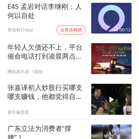
E45 孟岩对话李继刚：人
何以自处
00:12
有知有行App
云音乐特供
年轻人欠债还不上，平台
催命电话打到凌晨两点，
国家终于出手管了
网络易不易
1跟贴
张嘉译初入炒股行买哪支
哪支赚钱，他都觉得自己
是金融奇才
青年鲍里斯
广东立法为消费者“撑
腰”！