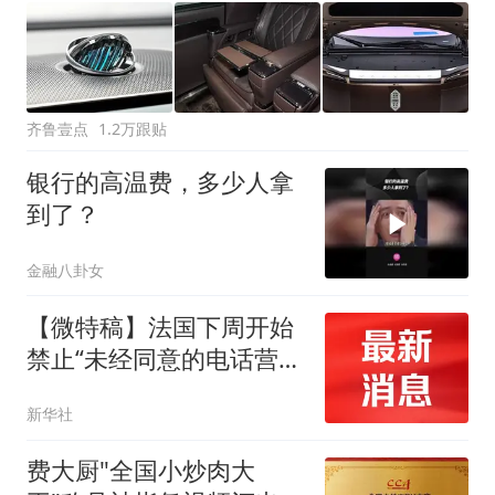
齐鲁壹点
1.2万跟贴
银行的高温费，多少人拿
到了？
金融八卦女
【微特稿】法国下周开始
禁止“未经同意的电话营
销”
新华社
费大厨"全国小炒肉大