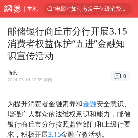
本地
“电影+”如何激发千亿级消费新活力？
台风白海豚加强
邮储银行商丘市分行开展3.15
日本试射“战斧”导弹，国防部回应
消费者权益保护“五进”金融知
曝韩国足协为外籍裁判员安排色情招待
识宣传活动
刘国正说向鹏打得很窝囊
四川宜宾市高县4.9级地震致1人死亡
商讯
0
向鹏0-3不敌张本智和
2024-03-14 10:35
·河南
“新疆阿勒泰八月能滑雪”不实
我国外贸延续良好增长态势
为提升消费者金融素养和
金融
安全意识、
增强广大群众依法维权意识和能力，邮储
山东一元代青花杯离奇失踪
银行商丘市分行按照监管部门和上级行要
陈幸同晋级WTT横滨冠军赛8强
求，积极开展
3.15
金融宣教活动。