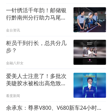
一针绣活千年韵！邮储银
行黔南州分行助力马尾绣
走出大山
金台资讯
柜员干到行长，总共分几
步？
金融八卦女
爱美人士注意了！多批次
美睫胶水被检出高危致癌
物
看度新闻
余承东：尊界V800、V680新车24小时大定突破3500台