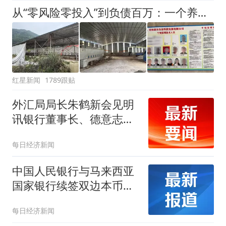
从“零风险零投入”到负债百万：一个养牛项目崩盘后，谁该为农户的贷款买单丨红星调查
红星新闻
1789跟贴
外汇局局长朱鹤新会见明
讯银行董事长、德意志交
易所集团执行委员会成员
每日经济新闻
斯蒂芬妮•埃克儿曼
中国人民银行与马来西亚
国家银行续签双边本币互
换协议
每日经济新闻