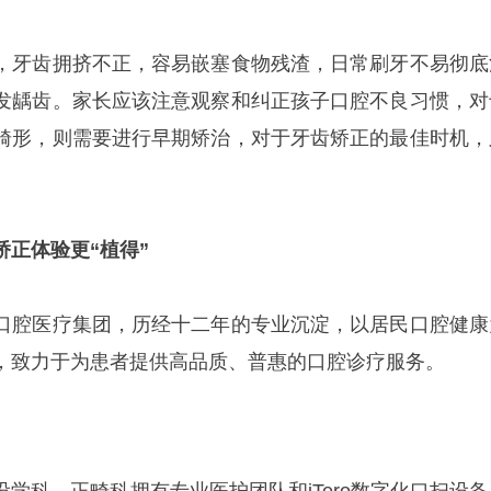
，牙齿拥挤不正，容易嵌塞食物残渣，日常刷牙不易彻底
发龋齿。家长应该注意观察和纠正孩子口腔不良习惯，对
畸形，则需要进行早期矫治，对于牙齿矫正的最佳时机，
正体验更“植得”
口腔医疗集团，历经十二年的专业沉淀，以居民口腔健康
，致力于为患者提供高品质、普惠的口腔诊疗服务。