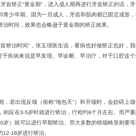
儿童牙齿矫正“黄金期”，进入成人期再进行牙齿矫正的话，牙
和青少年期。因为一旦成人，牙齿和肌肉都已固定成形，
矫治时间，效果也会略逊于黄金期的矫正效果。
牙齿矫治时间”，张玉璟医生说，看病也好做矫正也好，我
，对于疾病来说是早发现、早诊断、早治疗，对于口腔这个
期，若出现反颌（俗称“地包天”）和开颌时，会妨碍上颌
，则应在3-5岁时就进行矫治，疗程约6个月左右。而严重
-10岁）就可以进行早期矫治。而大多数的错颌畸形则要等
12-18岁进行矫治。