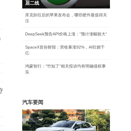
用
居二线
库克卸任后的苹果发布会，哪些硬件最值得关
注
DeepSeek预告API价格上涨：“预计涨幅较大”
揭
SpaceX首份财报：营收暴涨92%，AI狂烧千
亿
鸿蒙智行："竹知了"相关投诉均有明确侵权事
实
疗
汽车要闻