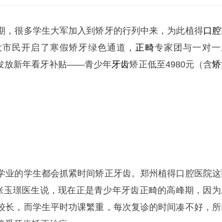
期，很多学生大军加入到矫牙的行列中来，为此植得
口腔
大市民开启了寒假矫牙绿色通道，
正畸
专家团与一对一
典”发放新年看牙补贴——青少年
牙齿
矫正低至4980元（含
矫
学业的学生都会抓紧时间矫正牙齿。郑州植得口腔医院这
科张玉璟医生说，现在正是青少年牙齿正畸的高峰期，因为
较长，而学生平时功课繁重，每次复诊的时间凑不好，所