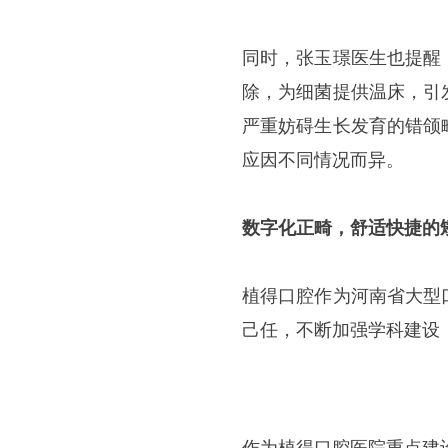
同时，张玉璟医生也提醒
除，为细菌提供温床，引
严重妨碍生长发育的错颌
应因不同情况而异。
数字化正畸，舒适快捷的矫
植得口腔作为河南省大型
己任，不断加强学科建设