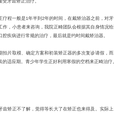
接受牙齿矫正治疗。
正疗程一般是1年半到2年的时间，在戴矫治器之前，对牙
工作，小患者来咨询，我院正畸团队会根据其自身情况给
口腔疾病进行常规的治疗，最后就是约时间戴矫治器。
期拍片取模、确定方案和初装矫正器的多次复诊请假，而
装的适应期。青少年学生正好利用寒假的空档来正畸治疗
牙齿矫正不了解，觉得等长大了在矫正也来得及。实际上