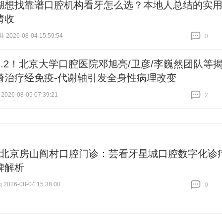
湖想找靠谱口腔机构看牙怎么选？本地人总结的实
请收
026-08-04 15:59:54
0
跟贴
0
81.2！北京大学口腔医院邓旭亮/卫彦/李巍然团队等
畸治疗经免疫-代谢轴引发全身性病理改变
 2026-08-05 07:39:21
2
跟贴
2
26 北京房山阎村口腔门诊：芸看牙星城口腔数字化诊
碑解析
026-08-04 15:38:00
0
跟贴
0