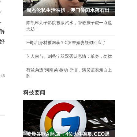
、
。
周杰伦私生活被扒，澳门传闻水落石出
、
陈凯琳儿子影院被泼汽水，管教孩子虎一点也
无妨！
解
好
E句话|身材被网暴？C罗未婚妻疑似回应了
艺人何与、刘些宁双双否认恋情：单身，勿扰
荷兰弟遭“河南弟”抢功 导演，演员证实亲自上
46
阵
科技要闻
凌晨谷歌AI地震！4位大牛离职 CEO退